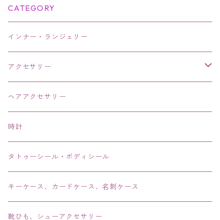
CATEGORY
インナー・ランジェリー
アクセサリー
ネックレス・チョーカー
ヘアアクセサリー
ピアス・イヤリング・鼻ピアス
時計
リング・指輪
タトゥーシール・ボディシール
ブレス・バングル・ブレスレット・腕輪
キーケース、カードケース、名刺ケース
アンクレット
靴ひも、シューアクセサリー