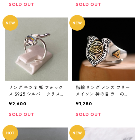
リー
クセサリー
SOLD OUT
SOLD OUT
リング キツネ 狐 フォック
指輪 リング メンズ フリー
ス S925 シルバー クリス
メイソン 神の目 ラーの目
タル 指輪 Silver スターリ
馬蹄 リング ホースシュー
¥2,600
¥1,280
ングシルバー レディース
秘密結社 都市伝説 ラッキ
アクセサリー
ーアイテム 幸運 アクセサ
SOLD OUT
SOLD OUT
リー