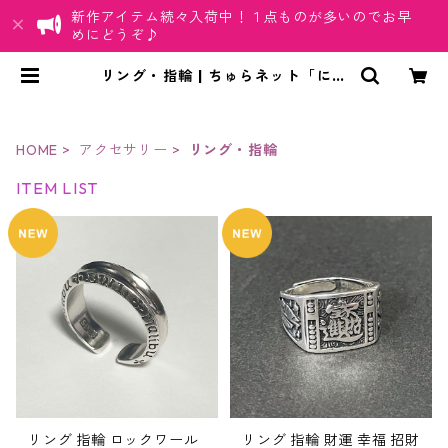
新作アイテム続々入荷中！１点ものが多いのでお早
めにどうぞ♪
リング・指輪 | ちゅらネット「にふ
ぇーでーびる」
HOME
アクセサリー
リング・指輪
ITEM LIST
リング 指輪 ロックワール
リング 指輪 財運 幸福 招財