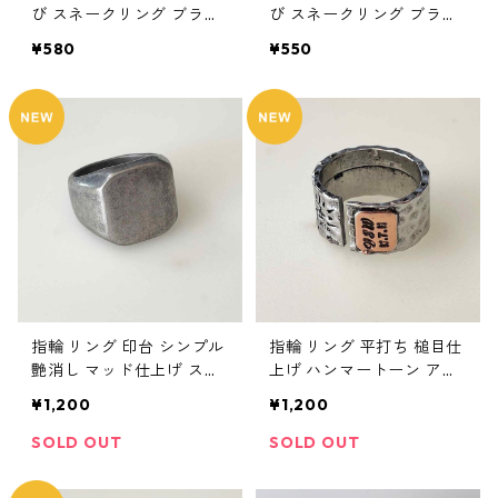
び スネークリング ブラッ
び スネークリング ブラッ
ク シルバー ゴールド 爬虫
ク シルバー 黒 スパイラル
¥580
¥550
類 風水 開運 アンティーク
爬虫類 風水 開運 アンティ
調 サイズ調整可 フリーサ
ーク調 サイズ調整可 フリ
イズ
ーサイズ
指輪 リング 印台 シンプル
指輪 リング 平打ち 槌目仕
艶消し マッド仕上げ ステ
上げ ハンマートーン アン
ンレス メンズアクセサリ
ティーク調 メンズアクセ
¥1,200
¥1,200
ー
サリー
SOLD OUT
SOLD OUT