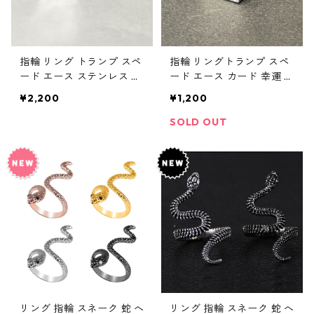
指輪 リング トランプ スペ
指輪 リングトランプ スペ
ード エース ステンレス 幸
ード エース カード 幸運 勝
運 勝負運 ラッキーアイテ
負運 ラッキーアイテム ギ
¥2,200
¥1,200
ム ギャンブル ゲーム メン
ャンブル メンズ アクセサ
ズアクセサリー
リー
SOLD OUT
リング 指輪 スネーク 蛇 へ
リング 指輪 スネーク 蛇 へ