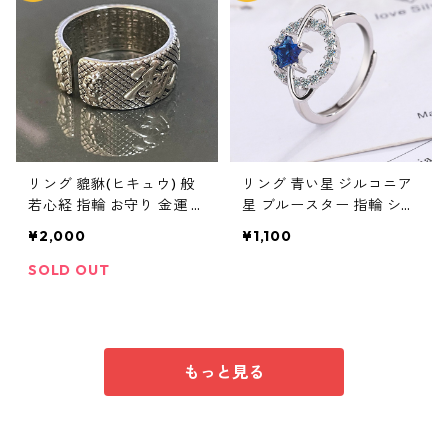
リング 貔貅(ヒキュウ) 般
リング 青い星 ジルコニア
若心経 指輪 お守り 金運 財
星 ブルースター 指輪 シル
運 縁起物 シルバー ギャン
バー レディース
¥2,000
¥1,100
ブル 幸運 ギャンブラー メ
ンズ ユニセックス アクセ
SOLD OUT
サリー
もっと見る