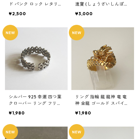
ド パンク ロック レタリン
進寶 (しょうざいしんぽ
グ 鏡面 ユニセックス
う) 宝船 縁起物
¥2,500
¥3,000
シルバー 925 幸運 四つ葉
リング 指輪 龍 龍神 竜 竜
クローバー リング フリー
神 金龍 ゴールド スパイラ
サイズ 幸運のお守り
ル メンズ アクセサリー
¥1,980
¥1,980