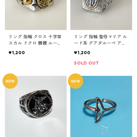
リング 指輪 クロス 十字架
リング 指輪 聖母マリア ル
スカル ドクロ 髑髏 ルード
ード系 グアダルーペ アン
系 アンティーク調 メンズ
ティーク調 幸福 幸運 シル
¥1,200
¥1,200
アクセサリー
バー メンズアクセサリー
SOLD OUT