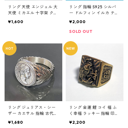
リング 天使 エンジェル 大
リング 指輪 S925 シルバ
天使 ミカエル 十字架 クロ
ー ドルフィン イルカ テー
ス 指輪 ステンレス メンズ
ル 尻尾 Silver レディース
¥1,600
¥2,000
アクセサリー
アクセサリー 銀製
SOLD OUT
リング ジュリアス・シー
リング 金運 鯉 コイ 福 ふ
ザー カエサル 指輪 古代ロ
く幸福 ラッキー 指輪 印台
ーマ皇帝 アンティーク ス
金運 財運 出世運 福運 縁起
¥1,680
¥2,200
テンレス メンズ アクセサ
物 メンズ アンティーク ア