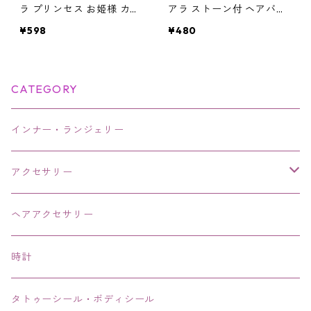
ラ プリンセス お姫様 カチ
アラ ストーン付 ヘアバン
ューシャ
ド 王冠 ゴールド シルバー
¥598
¥480
ラメ
CATEGORY
インナー・ランジェリー
アクセサリー
ネックレス・チョーカー
ヘアアクセサリー
ピアス・イヤリング・鼻ピアス
時計
リング・指輪
タトゥーシール・ボディシール