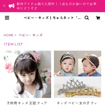
新作アイテム続々入荷中！１点ものが多いのでお早
めにどうぞ♪
ベビー・キッズ | ちゅらネット「に
ふぇーでーびる」
HOME
ベビー・キッズ
ITEM LIST
子供用 キッズ 王冠 ティア
キッズ ベビー 女の子 ティ