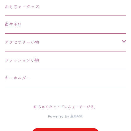
ブレスレット、バングル、ブレス、腕輪
おもちゃ・グッズ
ネックレス、チョーカー
衛生用品
その他
アクセサリー小物
エコバッグ コンビニ
ファッション小物
キーホルダー
© ちゅらネット「にふぇーでーびる」
Powered by