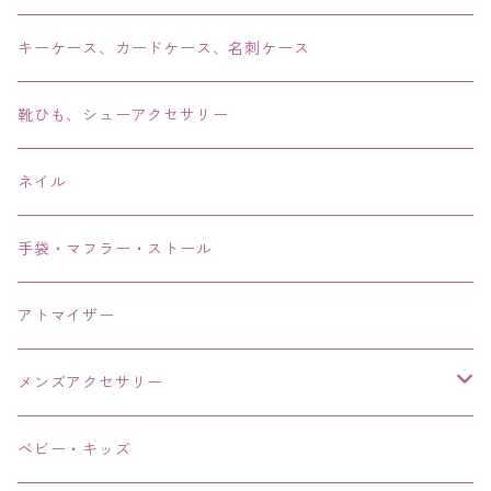
ブレス・バングル・ブレスレット・腕輪
キーケース、カードケース、名刺ケース
アンクレット
靴ひも、シューアクセサリー
ネイル
手袋・マフラー・ストール
アトマイザー
メンズアクセサリー
リング、指輪
ベビー・キッズ