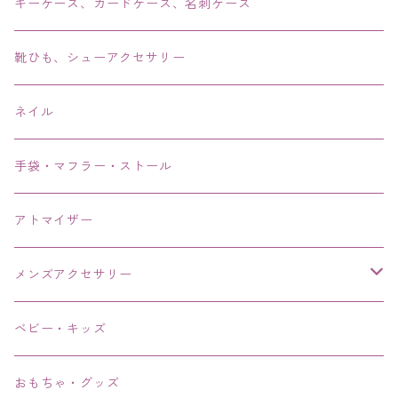
ブレス・バングル・ブレスレット・腕輪
キーケース、カードケース、名刺ケース
アンクレット
靴ひも、シューアクセサリー
ネイル
手袋・マフラー・ストール
アトマイザー
メンズアクセサリー
リング、指輪
ベビー・キッズ
ブレスレット、バングル、ブレス、腕輪
おもちゃ・グッズ