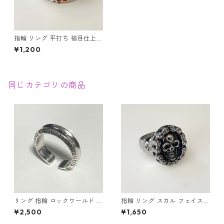
指輪 リング 平打ち 槌目仕上げ
ハンマートーン アンティーク
¥1,200
調 メンズアクセサリー
同じカテゴリの商品
リング 指輪 ロックワールド パ
指輪 リング スカル フェイスチ
ンク ロック レタリング 鏡面
ェーン ドクロ 髑髏 パンク ロ
¥2,500
¥1,650
ユニセックス
ック クロス メンズアクセサリ
ー