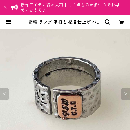
新作アイテム続々入荷中！１点ものが多いのでお早
めにどうぞ♪
指輪 リング 平打ち 槌目仕上げ ハン
マートーン アンティーク調 メンズ
アクセサリー | ちゅらネット「にふ
ぇーでーびる」