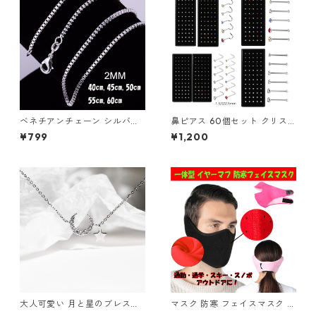
ベネチアンチェーン シルバー
鼻ピアス 60個セット クリス
925 ネックレス 2mm ユニセ
タル ストレート L字型 スクリ
¥799
¥1,200
ックス アクセ レディース メン
ュー 3種類 ジュエル 鼻ピ ボデ
ズ
ィピアス ノストリル ステンレ
ス カラフル ホワイト クリア
軟骨ピアス 新品 アクセサリー
レディース メンズ ユニセック
ス ステンレス
大人可愛い 月と星のブレスレ
マスク 防寒 フェイスマスク イ
ット シルバー ムーンスター 華
ヤーマフ 耳カバー 一体型 洗え