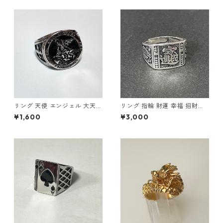
リング 天使 エンジェル 大天使
リング 指輪 財運 幸福 招財進
ミカエル 十字架 クロス 指輪
寶 (しょうざいしんぽう) 宝船
¥1,600
¥3,000
ステンレス メンズアクセサリ
縁起物
ー