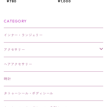
¥780
¥1,000
奢デザイン レディースアクセ
る 耳当て付 フリース ボア あ
サリー
ったか 冬 暖かい ウォーマー
防寒 アウトドア 通勤 通学 男
女兼用 スポーツ
CATEGORY
インナー・ランジェリー
アクセサリー
ネックレス・チョーカー
ヘアアクセサリー
ピアス・イヤリング・鼻ピアス
時計
リング・指輪
タトゥーシール・ボディシール