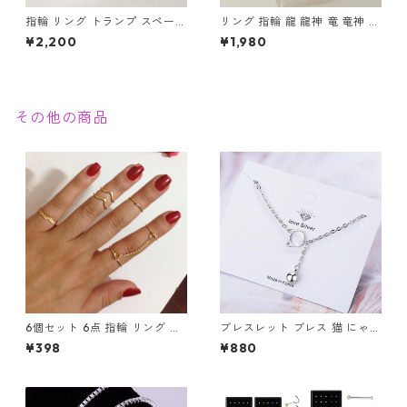
指輪 リング トランプ スペード
リング 指輪 龍 龍神 竜 竜神 金
エース ステンレス 幸運 勝負運
龍 ゴールド スパイラル メンズ
¥2,200
¥1,980
ラッキーアイテム ギャンブル
アクセサリー
ゲーム メンズアクセサリー
その他の商品
6個セット 6点 指輪 リング チ
ブレスレット ブレス 猫 にゃん
ェーン Cリング 調整可 ゴール
こ 鈴 ネコに鈴 チェーン 華奢
¥398
¥880
ド シルバー
猫の顔 CAT フェイス 可愛い
シルバー レディース アクセサ
リー