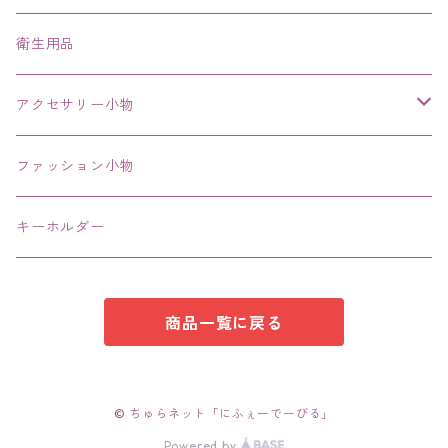
ネックレス、チョーカー
衛生用品
その他
アクセサリー小物
エコバッグ コンビニ
ファッション小物
キーホルダー
商品一覧に戻る
© ちゅらネット「にふぇーでーびる」
Powered by