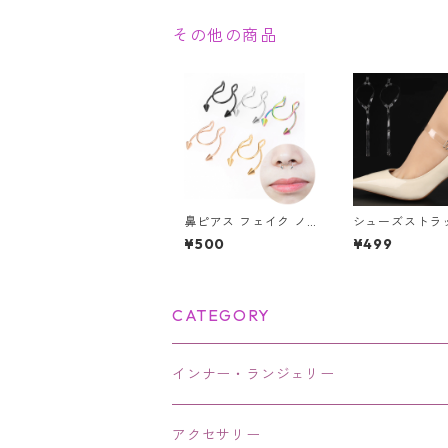
ー V系 パンク ロック
首輪
その他の商品
鼻ピアス フェイク ノ
シューズストラ
ーズリング ボディピア
ューズバンド 透
¥500
¥499
ス セプタム ステンレ
広 パンプスバン
ス ノンホール 挟む フ
リア フック ワ
ェイク鼻ピアス サーキ
チ シリコン 1足
ュラーバーベル風 スパ
本入） パカパカ
イク 鼻ピ アクセサリ
靴ずれ防止
CATEGORY
ー
インナー・ランジェリー
アクセサリー