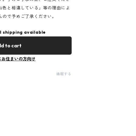
お色と相違している」等の理由によ
んので予めご了承ください。
l shipping available
d to cart
にお住まいの方向け
通報する