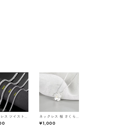
レス ツイスト
ネックレス 桜 さくら
トチェーン ロー
春 ベネチアンチェーン
00
¥1,000
み込み シンプル
シルバー サクラ チェ
レス シルバー
リーブロッサム お花見