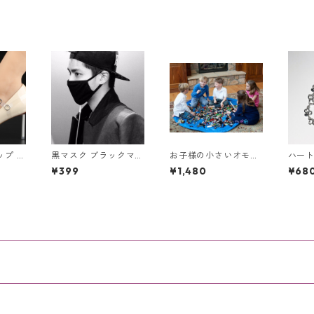
メンズ
クセ
ップ シ
黒マスク ブラックマス
お子様の小さいオモチ
ハート
明 幅
ク 布マスク 洗える マ
ャのお片付けのお悩み
ビジュ
¥399
¥1,480
¥68
ド ク
スク お洒落 ファッシ
解消！レゴマット収納
ルバー
ンタッ
ョン ブラック フェイ
袋 Mサイズ 100cm
レッ
分（2
スマスク だてマスク
防止
厚地 中綿入り