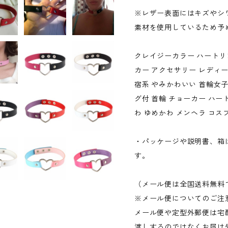
※レザー表面にはキズやシ
素材を使用しているため予
クレイジーカラー ハートリ
カー アクセサリー レディース
宿系 やみかわいい 首輪女子
グ付 首輪 チョーカー ハー
わ ゆめかわ メンヘラ コス
・パッケージや説明書、箱
す。
（メール便は全国送料無料
※メール便についてのご注
メール便や定型外郵便は宅
渡しするのではなくお届け