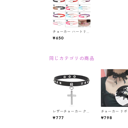
チョーカー ハートリン
グ付レザーチョーカー
¥650
クレイジーカラー ハー
トリング V系 ゴス パ
ンク 原宿 甘辛 ゆめか
わ アクセサリー ネッ
クレス
同じカテゴリの商品
レザーチョーカー クロ
チョーカー リボ
ス 十字架 チョーカー
ース ブラック 
¥777
¥798
ロザリオ スタッズ コ
ン アクセサリー
スプレ 地雷系 シスタ
プレ レディース