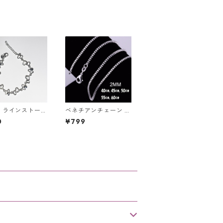
 ジュエリー ア
ボックスチェーン レデ
サリー
ィース アクセサリー
 ラインストーン
ベネチアンチェーン シ
ー キラキラ シ
ルバー 925 ネックレス
0
¥799
 可愛い ブレス
2mm ユニセックス ア
ト
クセ レディース メン
ズ