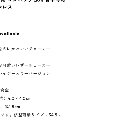
系 ゴス パンク 原宿 甘辛 ゆめ
クレス
available
なのにかわいいチョーカー
が可愛いレザーチョーカー
レイジーカラーバージョン
、合金
.0 × 4.0cm
幅1.8cm
ます。調整可能サイズ：34.5～