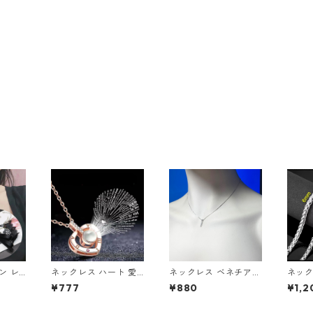
ン レ
ネックレス ハート 愛 1
ネックレス ベネチアン
ネック
ストー
00ヶ国言語の愛して
チェーン ミニマル バ
ウィー
¥777
¥880
¥1,2
 コス
る ジルコニア シルバ
ーペンダント ラインス
プ 編
ー プロジェクター
トーン
ステン