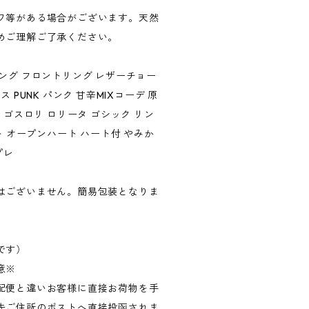
ワ等がある場合がございます。天然
めご理解ご了承ください。
ング フロントリング レザーチョー
 PUNK パンク 甘辛MIXコーデ 原
 ゴスロリ ロリータ ゴシック リン
ト オープンハート ハート付 やみか
プレ
はございません。簡易包装となりま
です）
意※
配便と違いお客様に直接お荷物を手
先ご住所のポストへ直接投函されま