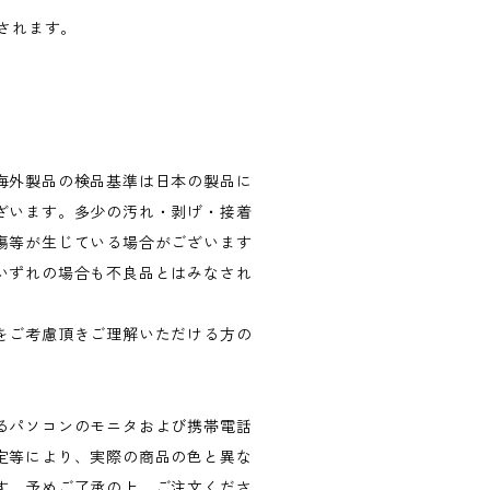
算されます。
海外製品の検品基準は日本の製品に
ざいます。多少の汚れ・剥げ・接着
傷等が生じている場合がございます
いずれの場合も不良品とはみなされ
。
をご考慮頂きご理解いただける方の
るパソコンのモニタおよび携帯電話
定等により、実際の商品の色と異な
す。予めご了承の上、ご注文くださ