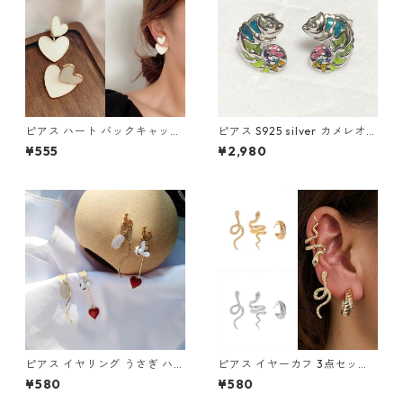
ピアス ハート バックキャッチ
ピアス S925 silver カメレオン
ダブルハート 2way ハートピ
爬虫類 カラフル レインボー シ
¥555
¥2,980
アス アクセサリー クリームホ
ルバー スタッド
ワイト
ピアス イヤリング うさぎ ハー
ピアス イヤーカフ 3点セット
ト 時計 アシメ かわいい 不思
3個 スネーク 蛇 へび 片耳用
¥580
¥580
議 兎 白うさぎ 懐中時計 ワン
ゴールド シルバー メンズ レデ