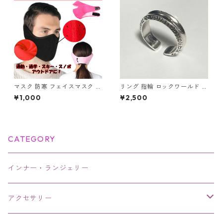
マスク 防寒 フェイスマスク イ
リング 指輪 ロックワールド パ
ヤーマフ 耳カバー 一体型 洗え
ンク ロック レタリング 鏡面
¥1,000
¥2,500
る 耳当て付 フリース ボア あ
ユニセックス
ったか 冬 暖かい ウォーマー
防寒 アウトドア 通勤 通学 男
女兼用 スポーツ
CATEGORY
インナー・ランジェリー
アクセサリー