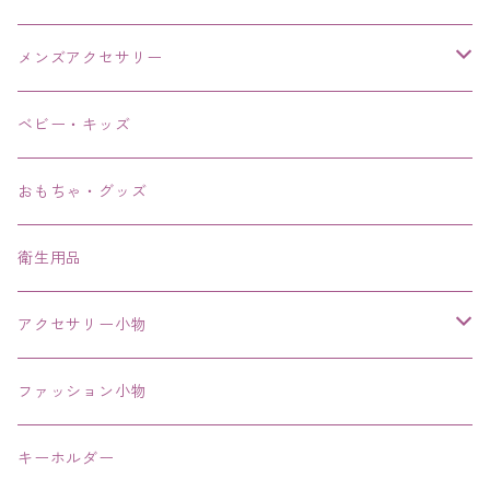
メンズアクセサリー
リング、指輪
ベビー・キッズ
ブレスレット、バングル、ブレス、腕輪
おもちゃ・グッズ
ネックレス、チョーカー
衛生用品
その他
アクセサリー小物
エコバッグ コンビニ
ファッション小物
キーホルダー