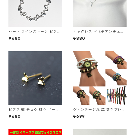
ハート ラインストーン ビジュ
ネックレス ベネチアンチェー
ー キラキラ シルバー 可愛い
ン ミニマル バーペンダント ラ
¥680
¥880
ブレスレット
インストーン
ピアス 蝶 チョウ 蝶々 ゴール
ヴィンテージ風 革 巻きブレス
ド 小さい シンプル レディース
レット 腕時計 レディース チャ
¥680
¥699
アクセサリー
ーム付き アンティーク調 ハー
ト 星座 蝶 薔薇 リーフ かわい
い おしゃれ