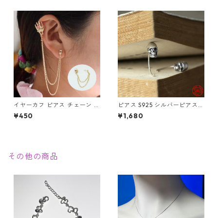
ダー
ィース クリップ
イヤーカフ ピアス チェーン ス
ピアス S925 シルバーピアス
カル ハンド フェイス ゴールド
スカル ユニセックス フックピ
¥450
¥1,680
骸骨 がいこつ パンク ゴスロリ
アス 片耳用
赤い花 ホラー
その他の商品