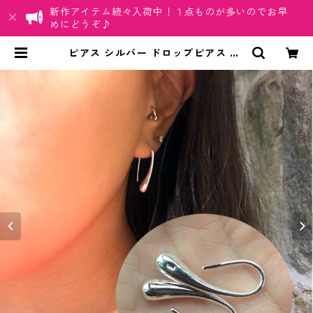
新作アイテム続々入荷中！１点ものが多いのでお早
めにどうぞ♪
ピアス シルバー ドロップピアス 92
5 アクセサリー レディース シルバー
ピアス | ちゅらネット「にふぇーで
ーびる」