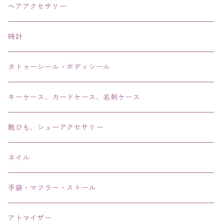
ネックレス・チョーカー
ヘアアクセサリー
ピアス・イヤリング・鼻ピアス
時計
リング・指輪
タトゥーシール・ボディシール
ブレス・バングル・ブレスレット・腕輪
キーケース、カードケース、名刺ケース
アンクレット
靴ひも、シューアクセサリー
ネイル
手袋・マフラー・ストール
アトマイザー