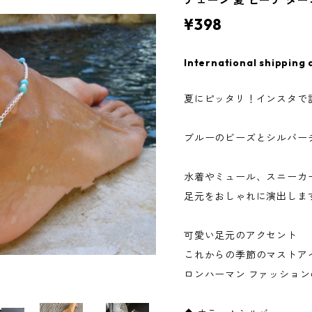
チェーン 夏 ビーチ タ
¥398
International shipping 
夏にピッタリ！インスタで
ブルーのビーズとシルバー
水着やミュール、スニーカ
足元をおしゃれに演出しま
可愛い足元のアクセント
これからの季節のマストア
ロンハーマン ファッショ