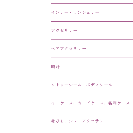
インナー・ランジェリー
アクセサリー
ネックレス・チョーカー
ヘアアクセサリー
ピアス・イヤリング・鼻ピアス
時計
リング・指輪
タトゥーシール・ボディシール
ブレス・バングル・ブレスレット・腕輪
キーケース、カードケース、名刺ケース
アンクレット
靴ひも、シューアクセサリー