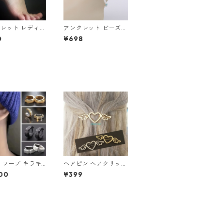
レット レディー
アンクレット ビーズ
トデ ゴールド チ
貝 ヒトデ 夏 ビーチ 海
0
¥698
 スターフィッシ
アクセ 足 スターフィ
クセサリー ジュ
ッシュ アクセサリー
 ひとで
ジュエリー アクセ
 フープ キラキ
ヘアピン ヘアクリップ
ールド シルバー
ヘアアクセサリー オー
00
¥399
 フープピアス
プンハート 天使の羽根
ドライン グリッ
ハート フレームピン
ユニセックス ス
髪飾り 羽 フレームピ
ス レディース
ン 翼 ヘアアレンジ 髪
サリー ざらざら
留め