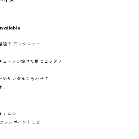
ーコイズ
available
話題の アンクレット
チェーンが焼けた肌にピッタリ
ーやサンダルにあわせて
す。
イテム☆
ンのワンポイントに☆