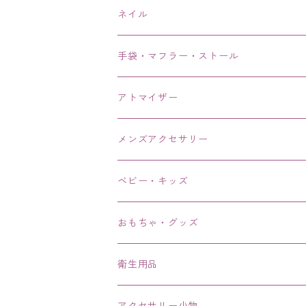
ネイル
手袋・マフラー・ストール
アトマイザー
メンズアクセサリー
リング、指輪
ベビー・キッズ
ブレスレット、バングル、ブレス、腕輪
おもちゃ・グッズ
ネックレス、チョーカー
衛生用品
その他
アクセサリー小物