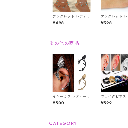
アンクレット レディー
アンクレット 
ス ゴールド シルバー
ス メンズ シルバ
¥698
¥398
アクセサリー アンフィ
ールド ターコイ
ニティ ビーズ 青 チェ
ビーズ 1連 チェ
ーン 2連 レイヤー ア
クセサリー
クセ 足 足首 レッグ ジ
ュエリー
その他の商品
イヤーカフ レディース
フェイクピアス
メンズ ドラゴン 竜 龍
クリップ イヤー
¥500
¥599
片耳用 アンティーク
個セット メンズ
イヤーラップ ノンホー
ィース ピアス 
ル ユニセックス シル
ール 片耳用 フー
バー ヴィンテージ ブ
ング 挟むだけ 
ラック
ング アクセサリ
CATEGORY