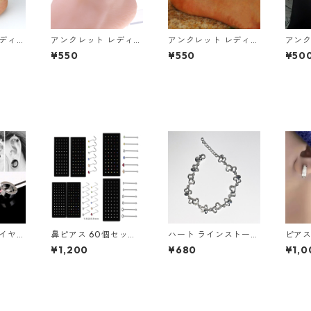
レディー
アンクレット レディー
アンクレット レディー
アンク
ー ゴ
ス ゴールド アクセサ
ス メンズ ターコイズ
ス ヒ
¥550
¥550
¥50
ズ風
リー ハムサハンド ハ
ハムサ ファティマ 魔
ャーム
ーン ア
ンド ビーズ 青 チェー
除け アクセサリー
ュ ア
ン アクセ 足 足首 レッ
エリー
グ ジュエリー
 イヤー
鼻ピアス 60個セット
ハート ラインストーン
ピアス
カフ 2
クリスタル ストレート
ビジュー キラキラ シ
ラ ゴ
¥1,200
¥680
¥1,0
 レデ
L字型 スクリュー 3種
ルバー 可愛い ブレス
コンビ
ノンホ
類 ジュエル 鼻ピ ボデ
レット
ゴール
プ リ
ィピアス ノストリル
ター 
イヤリ
ステンレス カラフル
テンレ
ー
ホワイト クリア 軟骨
アクセ
ピアス 新品 アクセサ