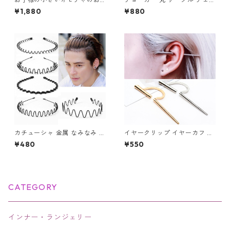
片付けのお悩み解消！レゴマ
ン レザー ブラック ２連チェー
¥1,880
¥880
ット収納袋 Lサイズ 150cm
ン レザーチョーカー
カチューシャ 金属 なみなみ 波
イヤークリップ イヤーカフ ゴ
型 コイル 5種類 ヘアアクセサ
ールド シルバー 片耳用 ノンホ
¥480
¥550
リー レディース メンズ ヘアア
ール フェイク レディース メン
クセ 髪留め ヘアバンド まとめ
ズ 軟骨ピアス アクセサリー ジ
髪 スポーツ 洗顔 ユニセックス
ュエリー
CATEGORY
インナー・ランジェリー