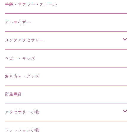
手袋・マフラー・ストール
アトマイザー
メンズアクセサリー
リング、指輪
ベビー・キッズ
ブレスレット、バングル、ブレス、腕輪
おもちゃ・グッズ
ネックレス、チョーカー
衛生用品
その他
アクセサリー小物
エコバッグ コンビニ
ファッション小物