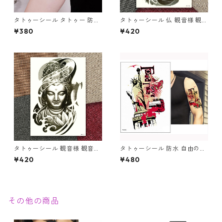
タトゥーシール タトゥー 防水
タトゥーシール 仏 観音様 観音
大判 花 薔薇 赤 文字 羽 アルフ
像 観音菩薩 仏像 ブッダ 仏様
¥380
¥420
ァベット 刺青 入れ墨 隠す ボ
ほとけ 仏教 慈悲 リアル 入れ
ディアート タトゥー シール リ
墨 刺青 ボディアート タトゥー
アル オマケ付
シール 防水 オマケ付
タトゥーシール 観音様 観音像
タトゥーシール 防水 自由の女
観音菩薩 仏像 ブッダ 仏様 ほ
神 アメリカ 米 蝶 バス ボディ
¥420
¥480
とけ 仏 蓮 仏教 慈悲 リアル 入
シール 入れ墨 刺青 ボディアー
れ墨 刺青 ボディアート タトゥ
ト タトゥー シール デカール
ー シール 防水 オマケ付
オマケ付
その他の商品