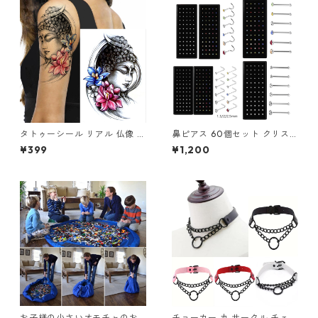
タトゥーシール リアル 仏像 ブ
鼻ピアス 60個セット クリス
ッダ 仏様 ほとけ 仏 蓮 蓮の花
タル ストレート L字型 スクリ
¥399
¥1,200
仏教 入れ墨 刺青 ボディアート
ュー 3種類 ジュエル 鼻ピ ボデ
タトゥー シール 防水 オマケ付
ィピアス ノストリル ステンレ
ス カラフル ホワイト クリア
軟骨ピアス 新品 アクセサリー
レディース メンズ ユニセック
ス ステンレス
お子様の小さいオモチャのお
チョーカー 丸 サークル チェー