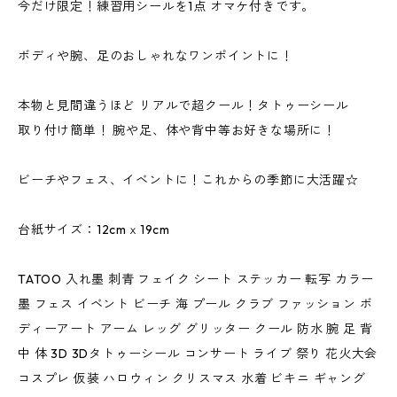
今だけ限定！練習用シールを1点 オマケ付きです。
ボディや腕、足のおしゃれなワンポイントに！
本物と見間違うほど リアルで超クール！タトゥーシール
取り付け簡単！ 腕や足、体や背中等お好きな場所に！
ビーチやフェス、イベントに！これからの季節に大活躍☆
台紙サイズ：12cmｘ19cm
TATOO 入れ墨 刺青 フェイク シート ステッカー 転写 カラー
墨 フェス イベント ビーチ 海 プール クラブ ファッション ボ
ディーアート アーム レッグ グリッター クール 防水 腕 足 背
中 体 3D 3Dタトゥーシール コンサート ライブ 祭り 花火大会
コスプレ 仮装 ハロウィン クリスマス 水着 ビキニ ギャング