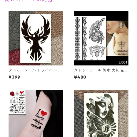
タトゥーシール トライバル イ
タトゥーシール 防水 大判 花
ーグル 鳥 鷹 リアル 本物 モノ
ヘナ フラワー ヘナタトゥー J
¥399
¥480
クロ 墨 トーテム 入れ墨 刺青
001 刺青 入れ墨 墨 隠す モノ
ボディシール 転写 ボディーシ
クロ 白黒 ボディアート タトゥ
ール ボディーアート タトゥー
ー シール リアル オマケ付
TATOO オマケ付