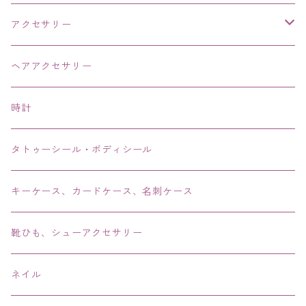
アクセサリー
ネックレス・チョーカー
ヘアアクセサリー
ピアス・イヤリング・鼻ピアス
時計
リング・指輪
タトゥーシール・ボディシール
ブレス・バングル・ブレスレット・腕輪
キーケース、カードケース、名刺ケース
アンクレット
靴ひも、シューアクセサリー
ネイル