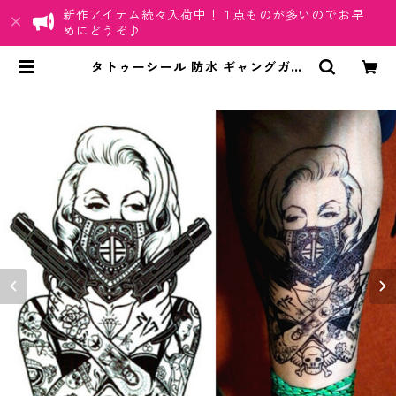
新作アイテム続々入荷中！１点ものが多いのでお早
めにどうぞ♪
タトゥーシール 防水 ギャングガー
ル タトゥーガール 女性 ピストル ボ
ディシール オマケ付 | ちゅらネット
「にふぇーでーびる」