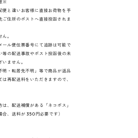
意※
配便と違いお客様に直接お荷物を手
先ご住所のポストへ直接投函されま
せん。
メール便伝票番号にて追跡は可能で
い等の配送事故やポスト投函後の未
ざいません。
不明・転居先不明」等で商品が返品
ては再配送料をいただきますので、
方は、配送補償がある「ネコポス」
合、送料が 350円必要です）