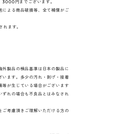
3000円までございます。
送による商品破損等、全て補償がご
算されます。
海外製品の検品基準は日本の製品に
ざいます。多少の汚れ・剥げ・接着
傷等が生じている場合がございます
いずれの場合も不良品とはみなされ
。
をご考慮頂きご理解いただける方の