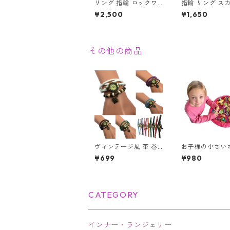
リング 指輪 ロックワ
指輪 リング スカル フ
ールド パンク ロック
ェイスチェーン
¥2,500
¥1,650
レタリング 鏡面 ユニ
髑髏 パンク ロック ク
セックス
ロス メンズア
ー
その他の商品
ヴィンテージ風 革 巻
お子様の小さい
きブレスレット 腕時計
ャのお片付けの
¥699
¥980
レディース チャーム付
解消！レゴマッ
き アンティーク調 ハ
袋 Sサイズ 45c
ート 星座 蝶 薔薇 リー
フ かわいい おしゃれ
CATEGORY
インナー・ランジェリー