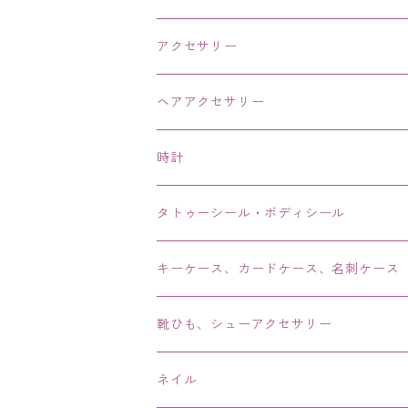
アクセサリー
ネックレス・チョーカー
ヘアアクセサリー
ピアス・イヤリング・鼻ピアス
時計
リング・指輪
タトゥーシール・ボディシール
ブレス・バングル・ブレスレット・腕輪
キーケース、カードケース、名刺ケース
アンクレット
靴ひも、シューアクセサリー
ネイル