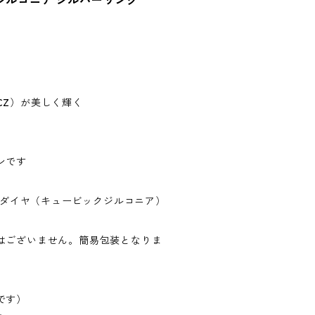
ジルコニア シルバーリング
CZ）が美しく輝く
ンです
ed、CZダイヤ（キュービックジルコニア）
はございません。簡易包装となりま
です）