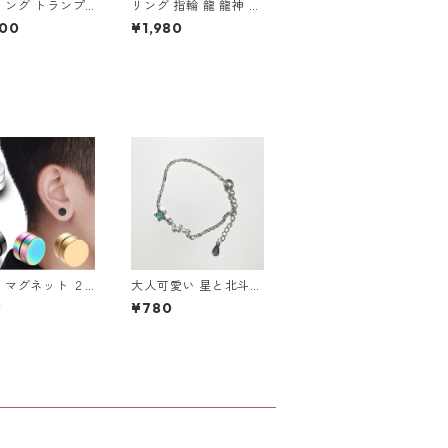
リング トランプ
リング 指輪 龍 龍神 竜
ド エース ステ
竜神 金龍 ゴールド ス
200
¥1,980
 幸運 勝負運 ラ
パイラル メンズ アク
アイテム ギャン
セサリー
ゲーム メンズア
サリー
 マグネット ２
大人可愛い 星と北斗七
ト フェイク ノ
星のブレスレット ビジ
9
¥780
ル アクセサリー
ュー シルバー スター
ットピアス メン
華奢デザイン
ディース ユニセ
ス