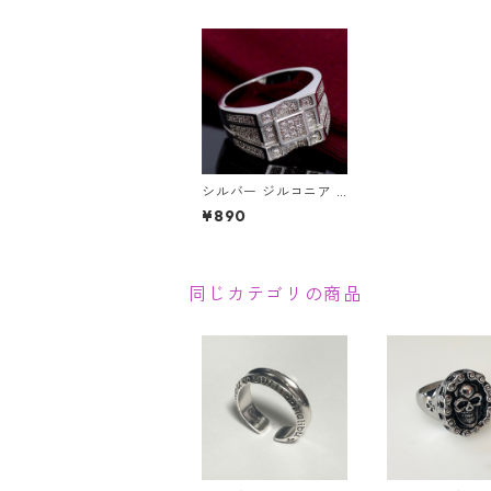
シルバー ジルコニア C
Zダイヤ 平打ち 正方形
¥890
メンズ リング 指輪 キ
ュービックジルコニア
シルバーリング
同じカテゴリの商品