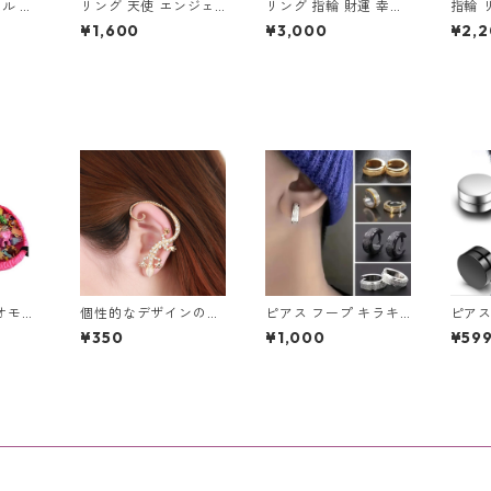
リング 天使 エンジェ
リング 指輪 財運 幸福
指輪 
 ドクロ
ル 大天使 ミカエル 十
招財進寶 (しょうざい
スペー
¥1,600
¥3,000
¥2,
字架 クロス 指輪 ステ
しんぽう) 宝船 縁起物
ンレス
クセサリ
ンレス メンズアクセサ
ッキー
リー
ブル 
クセ
オモチ
個性的なデザインのキ
ピアス フープ キラキ
ピアス
お悩み
ラキラ可愛いトカゲデ
ラ ゴールド シルバー
個セッ
¥350
¥1,000
¥59
ト収納
ザインのピアス 片耳用
コンビ フープピアス
ンホー
m
ゴールドライン グリッ
マグネ
ター ユニセックス ス
ズ レ
テンレス レディース
ック
アクセサリー ざらざら