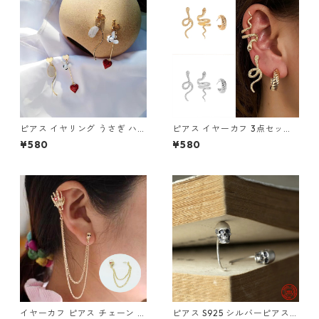
ピアス イヤリング うさぎ ハー
ピアス イヤーカフ 3点セット
ト 時計 アシメ かわいい 不思
3個 スネーク 蛇 へび 片耳用
¥580
¥580
議 兎 白うさぎ 懐中時計 ワン
ゴールド シルバー メンズ レデ
ダー
ィース クリップ
イヤーカフ ピアス チェーン ス
ピアス S925 シルバーピアス