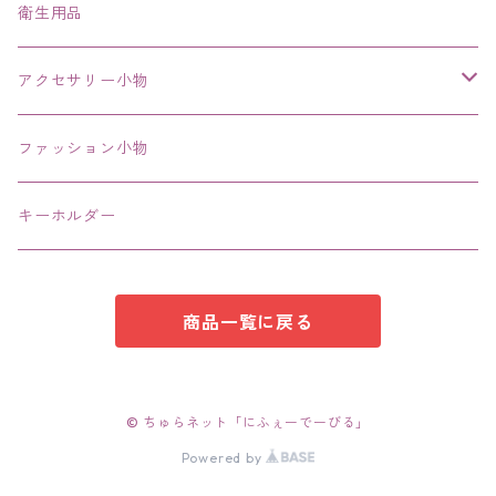
ネックレス、チョーカー
衛生用品
その他
アクセサリー小物
エコバッグ コンビニ
ファッション小物
キーホルダー
商品一覧に戻る
© ちゅらネット「にふぇーでーびる」
Powered by