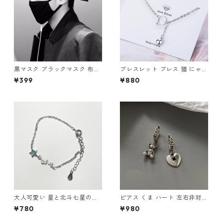
黒マスク ブラックマスク 布マ
ブレスレット ブレス 猫 にゃん
スク 洗える マスク お洒落 フ
こ 鈴 ネコに鈴 チェーン 華奢
¥399
¥880
ァッション ブラック フェイス
猫の顔 CAT フェイス 可愛い
マスク だてマスク 厚地 中綿入
シルバー レディース アクセサ
り
リー
大人可愛い 星と北斗七星のブ
ピアス くま ハート 左右非対称
レスレット ビジュー シルバー
チャーム シルバー 地雷系 韓国
¥780
¥980
スター 華奢デザイン
アシメ レディースアクセサリ
ー