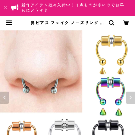
新作アイテム続々入荷中！１点ものが多いのでお早
めにどうぞ♪
鼻ピアス フェイク ノーズリング セ
プタム マグネット ステンレス ノン
ホール ノンピアス ボール スパイク
交換 磁気 挟む フェイク鼻ピアス 鼻
ピ アクセサリー | ちゅらネット「に
ふぇーでーびる」