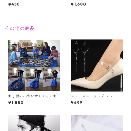
カル ハンド フェイス ゴールド
スカル ユニセックス フックピ
¥450
¥1,680
骸骨 がいこつ パンク ゴスロリ
アス 片耳用
赤い花 ホラー
その他の商品
お子様の小さいオモチャのお
シューズストラップ シューズ
片付けのお悩み解消！レゴマ
バンド 透明 幅広 パンプスバン
¥1,880
¥499
ット収納袋 Lサイズ 150cm
ド クリア フック ワンタッチ
シリコン 1足分（2本入） パカ
パカ防止 靴ずれ防止