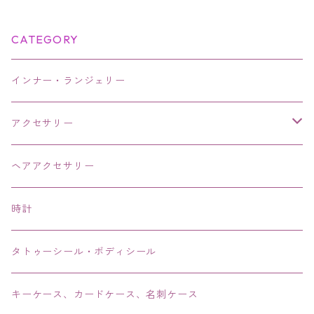
CATEGORY
インナー・ランジェリー
アクセサリー
ネックレス・チョーカー
ヘアアクセサリー
ピアス・イヤリング・鼻ピアス
時計
リング・指輪
タトゥーシール・ボディシール
ブレス・バングル・ブレスレット・腕輪
キーケース、カードケース、名刺ケース