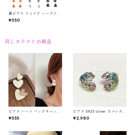
鼻ピアス フェイク ノーズリン
グ セプタム マグネット ステン
¥550
レス ノンホール ノンピアス ボ
ール スパイク 交換 磁気 挟む
フェイク鼻ピアス 鼻ピ アクセ
サリー
同じカテゴリの商品
ピアス ハート バックキャッチ
ピアス S925 silver カメレオン
ダブルハート 2way ハートピ
爬虫類 カラフル レインボー シ
¥555
¥2,980
アス アクセサリー クリームホ
ルバー スタッド
ワイト