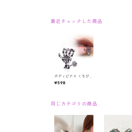
最近チェックした商品
ボディピアス くちびる
唇 スケルトン スカル
¥598
骸骨 ドクロ 手 ハンド
ピアス
同じカテゴリの商品