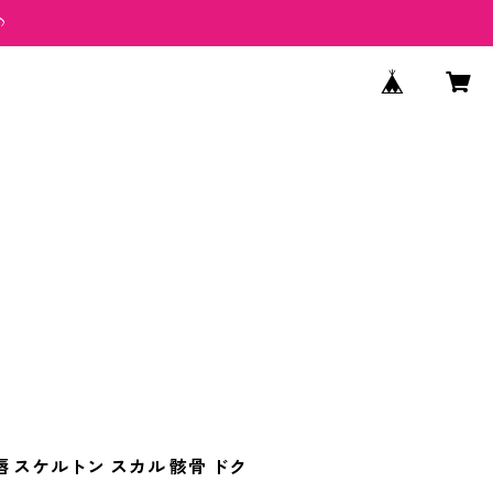
♪
 スケルトン スカル 骸骨 ドク