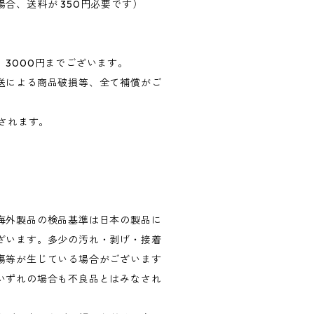
合、送料が 350円必要です）
3000円までございます。
送による商品破損等、全て補償がご
算されます。
海外製品の検品基準は日本の製品に
ざいます。多少の汚れ・剥げ・接着
傷等が生じている場合がございます
いずれの場合も不良品とはみなされ
。