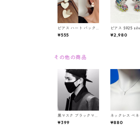
ピアス ハート バック
ピアス S925 sil
キャッチ ダブルハート
メレオン 爬虫類
¥555
¥2,980
2way ハートピアス ア
フル レインボー
クセサリー クリームホ
バー スタッド
ワイト
その他の商品
黒マスク ブラックマス
ネックレス ベ
ク 布マスク 洗える マ
チェーン ミニマ
¥399
¥880
スク お洒落 ファッシ
ーペンダント 
ョン ブラック フェイ
トーン
スマスク だてマスク
厚地 中綿入り