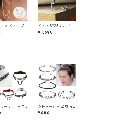
カフ ピアス チ
ピアス S925 シルバー
 スカル ハンド
ピアス スカル ユニセ
0
¥1,680
ス ゴールド 骸
ックス フックピアス
いこつ パンク ゴ
片耳用
 赤い花 ホラー
カー 丸 サーク
カチューシャ 金属 な
ェーン レザー ブ
みなみ 波型 コイル 5
0
¥480
 ２連チェーン
種類 ヘアアクセサリー
ーチョーカー
レディース メンズ ヘ
アアクセ 髪留め ヘア
バンド まとめ髪 スポ