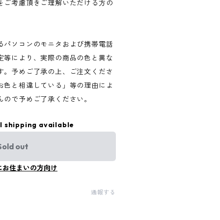
をご考慮頂きご理解いただける方の
るパソコンのモニタおよび携帯電話
定等により、実際の商品の色と異な
す。予めご了承の上、ご注文くださ
お色と相違している」等の理由によ
んので予めご了承ください。
l shipping available
Sold out
にお住まいの方向け
通報する