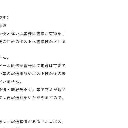
です）
意※
配便と違いお客様に直接お荷物を手
先ご住所のポストへ直接投函されま
せん。
メール便伝票番号にて追跡は可能で
い等の配送事故やポスト投函後の未
ざいません。
不明・転居先不明」等で商品が返品
ては再配送料をいただきますので、
方は、配送補償がある「ネコポス」