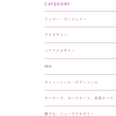
CATEGORY
インナー・ランジェリー
アクセサリー
ネックレス・チョーカー
ヘアアクセサリー
ピアス・イヤリング・鼻ピアス
時計
リング・指輪
タトゥーシール・ボディシール
ブレス・バングル・ブレスレット・腕輪
キーケース、カードケース、名刺ケース
アンクレット
靴ひも、シューアクセサリー