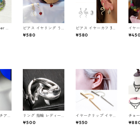
ver カ
ピアス イヤリング う
ピアス イヤーカフ 3点
イヤー
 カラ
さぎ ハート 時計 アシ
セット 3個 スネーク
ェーン
¥580
¥580
¥45
 シル
メ かわいい 不思議 兎
蛇 へび 片耳用 ゴール
フェイ
白うさぎ 懐中時計 ワ
ド シルバー メンズ レ
骨 が
ンダー
ディース クリップ
スロリ
ネチアン
リング 指輪 レディー
イヤークリップ イヤー
チョー
ル バ
ス 鮫 ハンマーヘッド
カフ ゴールド シルバ
ル チ
¥500
¥550
¥88
ラインス
シャーク アンティーク
ー 片耳用 ノンホール
ラック
風 サメ さめ ヴィンテ
フェイク レディース
レザ
ージ調 シルバー アク
メンズ 軟骨ピアス ア
セサリー オープンリン
クセサリー ジュエリー