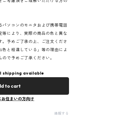
をご考慮頂きご理解いただける方の
るパソコンのモニタおよび携帯電話
定等により、実際の商品の色と異な
す。予めご了承の上、ご注文くださ
お色と相違している」等の理由によ
んので予めご了承ください。
l shipping available
d to cart
にお住まいの方向け
通報する