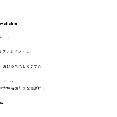
ト
available
シール
なワンポイントに！
す。お好みで楽しめます☆
ーシール
体や背中等お好きな場所に！
cm