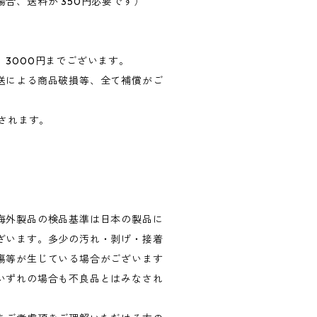
合、送料が 350円必要です）
3000円までございます。
送による商品破損等、全て補償がご
算されます。
海外製品の検品基準は日本の製品に
ざいます。多少の汚れ・剥げ・接着
傷等が生じている場合がございます
いずれの場合も不良品とはみなされ
。