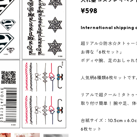
入れ墨 コスプレ イベン
¥598
International shipping 
超リアル☆防水☆タトゥー
お得な「6枚セット」
ボディや腕、足のおしゃれ
人気柄6種類6枚セットで
リアルで超クール！タトゥ
取り付け簡単！ 腕や足、
台紙サイズ：10.5cmｘ6.0
6枚セット