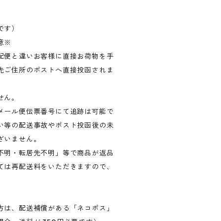
です）
意※
配便と違いお客様に直接お荷物を手
先ご住所のポストへ直接投函されま
せん。
メール便伝票番号にて追跡は可能で
い等の配送事故やポスト投函後の未
ざいません。
不明・転居先不明」等で商品が返品
ては再配送料をいただきますので、
方は、配送補償がある「ネコポス」