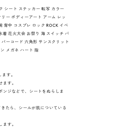
イク シート ステッカー 転写 カラー
サリー ボディーアート アーム レッ
腕 背中 コスプレ ロック ROCK イベ
水着 花火大会 お祭り 海 スイッチ バ
 バーコード 六角形 サンスクリット
ン メガネ ハート 指
します。
わせます。
スポンジなどで、シートをぬらしま
燥してきたら、シールが肌についている
がします。