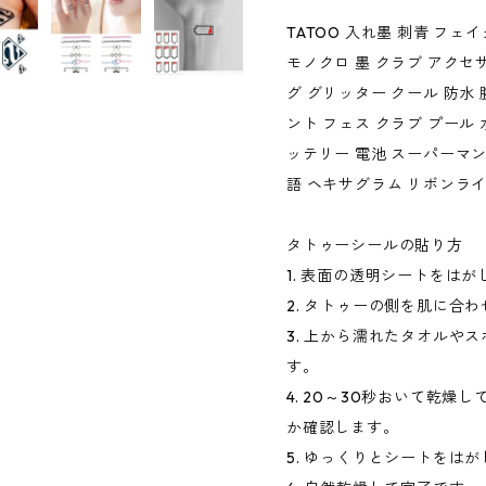
TATOO 入れ墨 刺青 フェ
モノクロ 墨 クラブ アクセ
グ グリッター クール 防水 
ント フェス クラブ プール 
ッテリー 電池 スーパーマン
語 ヘキサグラム リボンライ
タトゥーシールの貼り方
1. 表面の透明シートをはが
2. タトゥーの側を肌に合
3. 上から濡れたタオルや
す。
4. 20～30秒おいて乾
か確認します。
5. ゆっくりとシートをは