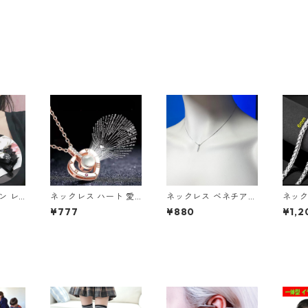
ン レ
ネックレス ハート 愛 1
ネックレス ベネチアン
ネック
ストー
00ヶ国言語の愛して
チェーン ミニマル バ
ウィー
¥777
¥880
¥1,2
 コス
る ジルコニア シルバ
ーペンダント ラインス
プ 編
ー プロジェクター
トーン
ステン
メンズ
クセ