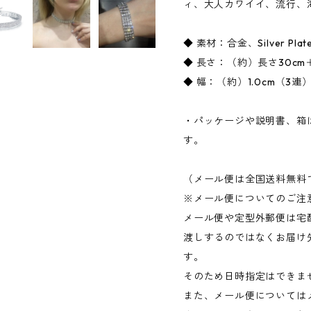
ィ、大人カワイイ、流行、
◆ 素材：合金、Silver 
◆ 長さ：（約）長さ30cm＋
◆ 幅：（約）1.0cm（3連
・パッケージや説明書、箱
す。
（メール便は全国送料無料
※メール便についてのご注
メール便や定型外郵便は宅
渡しするのではなくお届け
す。
そのため日時指定はできま
また、メール便については