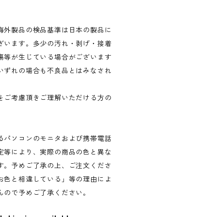
海外製品の検品基準は日本の製品に
ざいます。多少の汚れ・剥げ・接着
傷等が生じている場合がございます
いずれの場合も不良品とはみなされ
。
をご考慮頂きご理解いただける方の
るパソコンのモニタおよび携帯電話
定等により、実際の商品の色と異な
す。予めご了承の上、ご注文くださ
お色と相違している」等の理由によ
んので予めご了承ください。