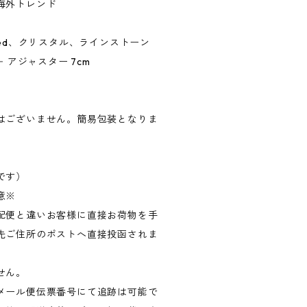
海外トレンド
Plated、クリスタル、ラインストーン
 アジャスター 7cm
）
はございません。簡易包装となりま
です）
意※
配便と違いお客様に直接お荷物を手
先ご住所のポストへ直接投函されま
せん。
メール便伝票番号にて追跡は可能で