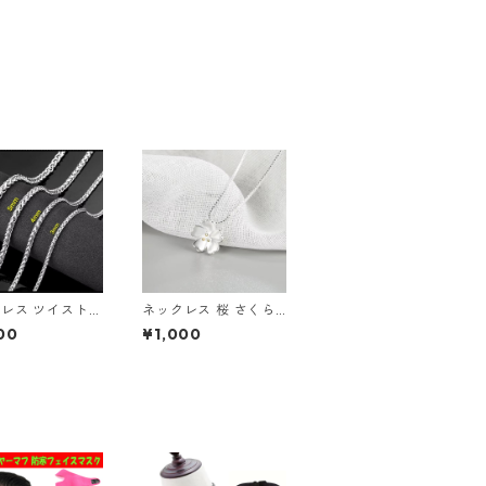
レス ツイスト
ネックレス 桜 さくら
トチェーン ロー
春 ベネチアンチェーン
00
¥1,000
み込み シンプル
シルバー サクラ チェ
レス シルバー
リーブロッサム お花見
 ジュエリー ア
ボックスチェーン レデ
サリー
ィース アクセサリー