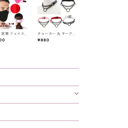
 防寒 フェイス
チョーカー 丸 サーク
 イヤーマフ 耳
ル チェーン レザー ブ
00
¥880
 一体型 洗える
ラック ２連チェーン
付 フリース ボ
レザーチョーカー
ったか 冬 暖かい
マー 防寒 アウ
 通勤 通学 男女
スポーツ