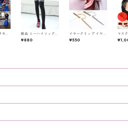
オモチ
新品 ニーハイソックス
イヤークリップ イヤー
マスク
お悩み
スリーラインボーダー
カフ ゴールド シルバ
マスク
¥880
¥550
¥1,0
ト収納
タイツ ニーソ ニーハ
ー 片耳用 ノンホール
カバー
cm
イ 黒 白 ブラック ホワ
フェイク レディース
耳当て
イト ボーダー
メンズ 軟骨ピアス ア
ア あ
クセサリー ジュエリー
ウォー
トドア
兼用 