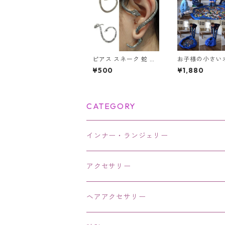
ピアス スネーク 蛇 片
お子様の小さい
耳用 スネークピアス
ャのお片付けの
¥500
¥1,880
レディース メンズ ユ
解消！レゴマッ
ニセックス アクセサリ
袋 Lサイズ 150
ー イヤーカフピアス
イヤーラップピアス ス
ネーク
CATEGORY
インナー・ランジェリー
アクセサリー
ネックレス・チョーカー
ヘアアクセサリー