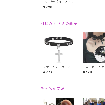
シルバー ラインストー
ン クリスタル チョー
¥798
カー 3連 ゴージャス
キラキラ
同じカテゴリの商品
レザーチョーカー クロ
チョーカー リボ
ス 十字架 チョーカー
ース ブラック 
¥777
¥798
ロザリオ スタッズ コ
ン アクセサリー
スプレ 地雷系 シスタ
プレ レディース
ー V系 パンク ロック
首輪
その他の商品