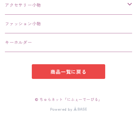
その他
アクセサリー小物
エコバッグ コンビニ
ファッション小物
キーホルダー
商品一覧に戻る
© ちゅらネット「にふぇーでーびる」
Powered by