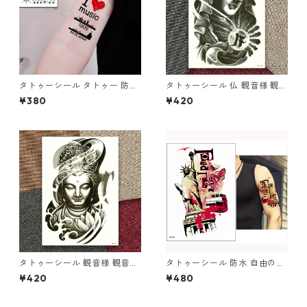
タトゥーシール タトゥー 防水
タトゥーシール 仏 観音様 観音
大判 花 薔薇 赤 文字 羽 アルフ
像 観音菩薩 仏像 ブッダ 仏様
¥380
¥420
ァベット 刺青 入れ墨 隠す ボ
ほとけ 仏教 慈悲 リアル 入れ
ディアート タトゥー シール リ
墨 刺青 ボディアート タトゥー
アル オマケ付
シール 防水 オマケ付
タトゥーシール 観音様 観音像
タトゥーシール 防水 自由の女
観音菩薩 仏像 ブッダ 仏様 ほ
神 アメリカ 米 蝶 バス ボディ
¥420
¥480
とけ 仏 蓮 仏教 慈悲 リアル 入
シール 入れ墨 刺青 ボディアー
れ墨 刺青 ボディアート タトゥ
ト タトゥー シール デカール
ー シール 防水 オマケ付
オマケ付