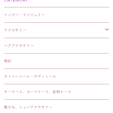
CATEGORY
インナー・ランジェリー
アクセサリー
ネックレス・チョーカー
ヘアアクセサリー
ピアス・イヤリング・鼻ピアス
時計
リング・指輪
タトゥーシール・ボディシール
ブレス・バングル・ブレスレット・腕輪
キーケース、カードケース、名刺ケース
アンクレット
靴ひも、シューアクセサリー