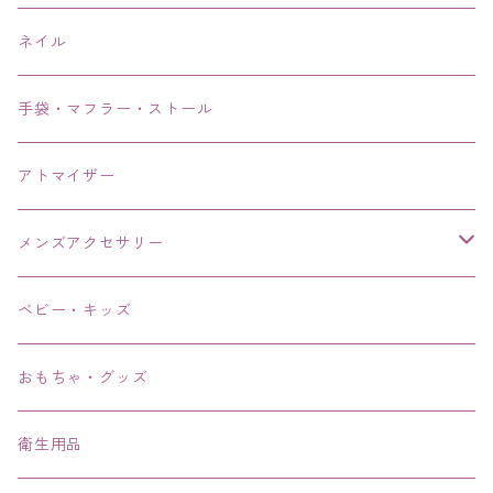
ネイル
手袋・マフラー・ストール
アトマイザー
メンズアクセサリー
リング、指輪
ベビー・キッズ
ブレスレット、バングル、ブレス、腕輪
おもちゃ・グッズ
ネックレス、チョーカー
衛生用品