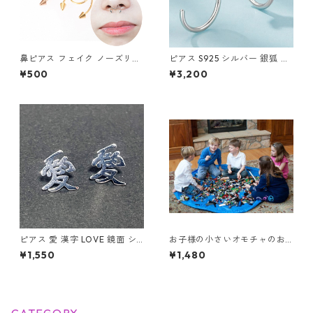
鼻ピアス フェイク ノーズリン
ピアス S925 シルバー 銀狐 狐
グ ボディピアス セプタム ステ
キツネ フックピアス Silver ア
¥500
¥3,200
ンレス ノンホール 挟む フェイ
クセサリー
ク鼻ピアス サーキュラーバー
ベル風 スパイク 鼻ピ アクセサ
リー
ピアス 愛 漢字 LOVE 鏡面 シ
お子様の小さいオモチャのお
ルバー ユニセック アクセサリ
片付けのお悩み解消！レゴマ
¥1,550
¥1,480
ー
ット収納袋 Mサイズ 100cm