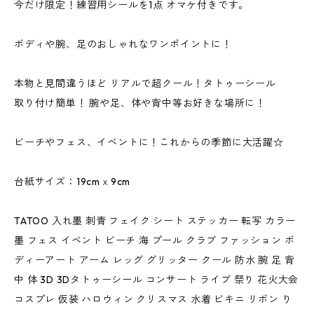
今だけ限定！練習用シールを1点 オマケ付きです。
ボディや腕、足のおしゃれなワンポイントに！
本物と見間違うほど リアルで超クール！タトゥーシール
取り付け簡単！ 腕や足、体や背中等お好きな場所に！
ビーチやフェス、イベントに！これからの季節に大活躍☆
台紙サイズ：19cmｘ9cm
TATOO 入れ墨 刺青 フェイク シート ステッカー 転写 カラー
墨 フェス イベント ビーチ 海 プール クラブ ファッション ボ
ディーアート アーム レッグ グリッター クール 防水 腕 足 背
中 体 3D 3Dタトゥーシール コンサート ライブ 祭り 花火大会
コスプレ 仮装 ハロウィン クリスマス 水着 ビキニ リボン り