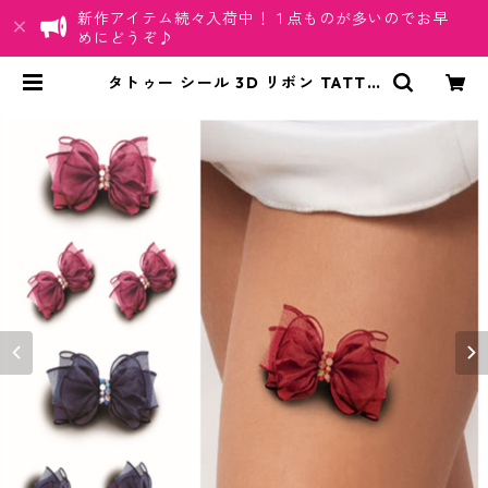
新作アイテム続々入荷中！１点ものが多いのでお早
めにどうぞ♪
タトゥー シール 3D リボン TATTO
RIBBON ボディシール 防水 | ちゅら
ネット「にふぇーでーびる」