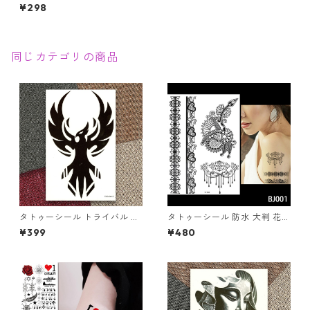
TTO RIBBON ボディシール 防
¥298
水
同じカテゴリの商品
タトゥーシール トライバル イ
タトゥーシール 防水 大判 花
ーグル 鳥 鷹 リアル 本物 モノ
ヘナ フラワー ヘナタトゥー J
¥399
¥480
クロ 墨 トーテム 入れ墨 刺青
001 刺青 入れ墨 墨 隠す モノ
ボディシール 転写 ボディーシ
クロ 白黒 ボディアート タトゥ
ール ボディーアート タトゥー
ー シール リアル オマケ付
TATOO オマケ付