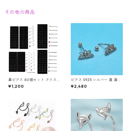
その他の商品
鼻ピアス 60個セット クリス
ピアス S925 シルバー 蓮 蓮の
タル ストレート L字型 スクリ
花 蓮花 蓮華 ロータス 透かし
¥1,200
¥2,480
ュー 3種類 ジュエル 鼻ピ ボデ
レディース Silver アクセサリ
ィピアス ノストリル ステンレ
ー
ス カラフル ホワイト クリア
軟骨ピアス 新品 アクセサリー
レディース メンズ ユニセック
ス ステンレス