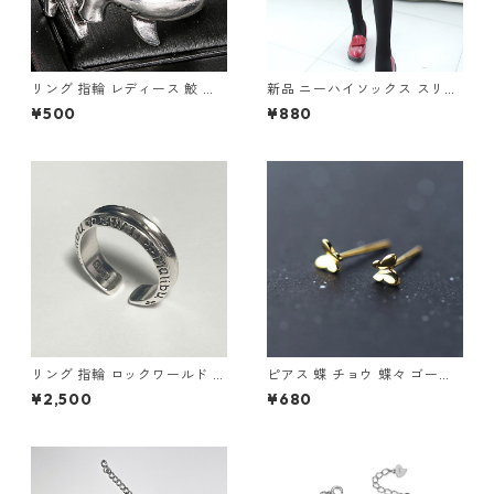
リング 指輪 レディース 鮫 ハ
新品 ニーハイソックス スリー
ンマーヘッド シャーク アンテ
ラインボーダー タイツ ニーソ
¥500
¥880
ィーク風 サメ さめ ヴィンテー
ニーハイ 黒 白 ブラック ホワ
ジ調 シルバー アクセサリー オ
イト ボーダー
ープンリング
リング 指輪 ロックワールド パ
ピアス 蝶 チョウ 蝶々 ゴール
ンク ロック レタリング 鏡面
ド 小さい シンプル レディース
¥2,500
¥680
ユニセックス
アクセサリー