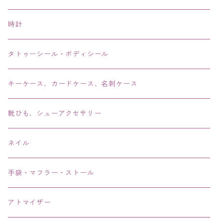
ピアス・イヤリング・鼻ピアス
時計
リング・指輪
タトゥーシール・ボディシール
ブレス・バングル・ブレスレット・腕輪
キーケース、カードケース、名刺ケース
アンクレット
靴ひも、シューアクセサリー
ネイル
手袋・マフラー・ストール
アトマイザー