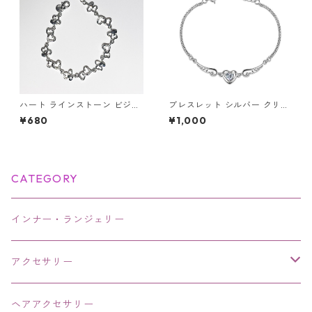
ハート ラインストーン ビジュ
ブレスレット シルバー クリス
ー キラキラ シルバー 可愛い
タル ブレス オープンハート 水
¥680
¥1,000
ブレスレット
晶 ハート 天使の羽 羽根 羽 天
使 翼 エンジェル
CATEGORY
インナー・ランジェリー
アクセサリー
ネックレス・チョーカー
ヘアアクセサリー