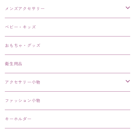
メンズアクセサリー
リング、指輪
ベビー・キッズ
ブレスレット、バングル、ブレス、腕輪
おもちゃ・グッズ
ネックレス、チョーカー
衛生用品
その他
アクセサリー小物
エコバッグ コンビニ
ファッション小物
キーホルダー