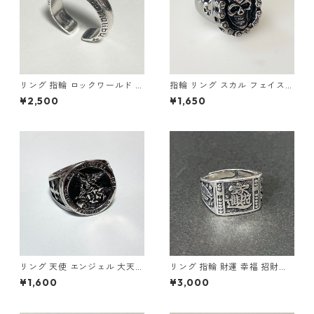
リング 指輪 ロックワールド パ
指輪 リング スカル フェイスチ
ンク ロック レタリング 鏡面
ェーン ドクロ 髑髏 パンク ロ
¥2,500
¥1,650
ユニセックス
ック クロス メンズアクセサリ
ー
リング 天使 エンジェル 大天使
リング 指輪 財運 幸福 招財進
ミカエル 十字架 クロス 指輪
寶 (しょうざいしんぽう) 宝船
¥1,600
¥3,000
ステンレス メンズアクセサリ
縁起物
ー