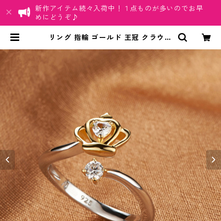
新作アイテム続々入荷中！１点ものが多いのでお早
めにどうぞ♪
リング 指輪 ゴールド 王冠 クラウン
ハート ジルコニア CZ シルバー レ
ディース アクセサリー | ちゅらネッ
ト「にふぇーでーびる」