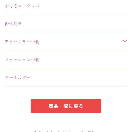
ブレスレット、バングル、ブレス、腕輪
おもちゃ・グッズ
ネックレス、チョーカー
衛生用品
その他
アクセサリー小物
エコバッグ コンビニ
ファッション小物
キーホルダー
商品一覧に戻る