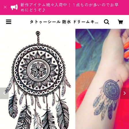
新作アイテム続々入荷中！１点ものが多いのでお早
めにどうぞ♪
タトゥーシール 防水 ドリームキャ
ッチャー 刺青 入れ墨 墨 フェス オマ
ケ付 | ちゅらネット「にふぇーでー
びる」