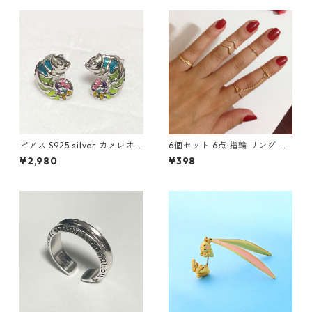
ープンリング
ピアス S925 silver カメレオン
6個セット 6点 指輪 リング チ
爬虫類 カラフル レインボー シ
ェーン Cリング 調整可 ゴール
¥2,980
¥398
ルバー スタッド
ド シルバー