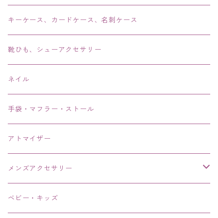
ブレス・バングル・ブレスレット・腕輪
キーケース、カードケース、名刺ケース
アンクレット
靴ひも、シューアクセサリー
ネイル
手袋・マフラー・ストール
アトマイザー
メンズアクセサリー
リング、指輪
ベビー・キッズ