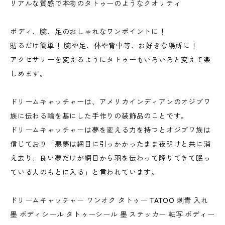
リアルな質感で本物のタトゥーのようなクオリティ
ボディ、腕、足のおしゃれなワンポイントに！
貼るだけ簡単！ 腕や足、体や背中等、お好きな場所に！
アクセサリーを変えるようにタトゥーもいろいろと変えて楽
しめます。
ドリームキャッチャーは、アメリカインディアンのオジブワ
族に伝わる輪を基にした手作りの装飾品のことです。
ドリームキャッチャーは夢を変える力を持つとオジブワ族は
信じており「悪夢は網目に引っかかったまま夜明けと共に消
え去り、良い夢だけが網目から羽を伝わって降りてきて眠っ
ている人のもとに入る」と言われています。
ドリームキャッチャー ワンオク タトゥー TATOO 刺青 入れ
墨 ボディシール タトゥーシール 墨 ステッカー 転写 ボディー