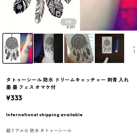
1
/5
タトゥーシール 防水 ドリームキャッチャー 刺青 入れ
墨 墨 フェス オマケ付
¥333
International shipping available
超リアル☆ 防水 タトゥーシール