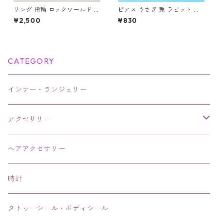
リング 指輪 ロックワールド パ
ピアス うさぎ 兎 ラビット ゴ
ンク ロック レタリング 鏡面
ールド ピンクの長い耳 可愛い
¥2,500
¥830
ユニセックス
レディース
CATEGORY
インナー・ランジェリー
アクセサリー
ネックレス・チョーカー
ヘアアクセサリー
ピアス・イヤリング・鼻ピアス
時計
リング・指輪
タトゥーシール・ボディシール