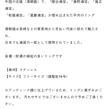
中国の古銭（清朝銭）で、「順治通宝」「康熙通宝」「雍正
通宝」
「乾隆通宝」「嘉慶通宝」が埋め込まれた平内のリング
清朝銭は長崎などの貿易地から支払い代金に紛れて輸入さ
れ、
日本でも通貨の一部として使用されていました。
金運・財運の縁起の良いリングです
【素材】ステンレス
【サイズ】フリーサイズ（調整前19号）
※アンティーク調に仕上げているため、リングに黒ずみがご
ざいます。 汚れやサビではございませんので予めご了承くだ
さい。