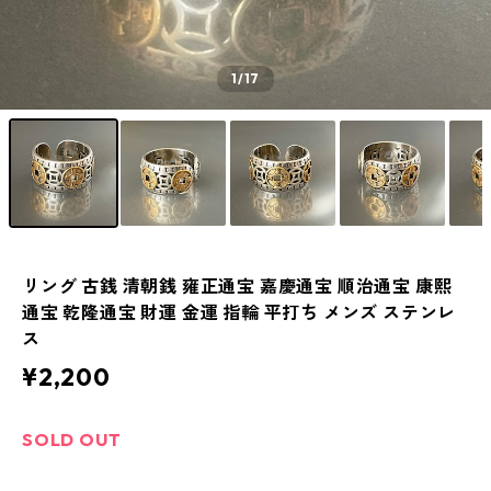
1
/17
リング 古銭 清朝銭 雍正通宝 嘉慶通宝 順治通宝 康熙
通宝 乾隆通宝 財運 金運 指輪 平打ち メンズ ステンレ
ス
¥2,200
SOLD OUT