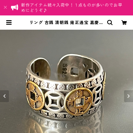
新作アイテム続々入荷中！１点ものが多いのでお早
めにどうぞ♪
リング 古銭 清朝銭 雍正通宝 嘉慶通
宝 順治通宝 康熙通宝 乾隆通宝 財運
金運 指輪 平打ち メンズ ステンレス
| ちゅらネット「にふぇーでーび
る」