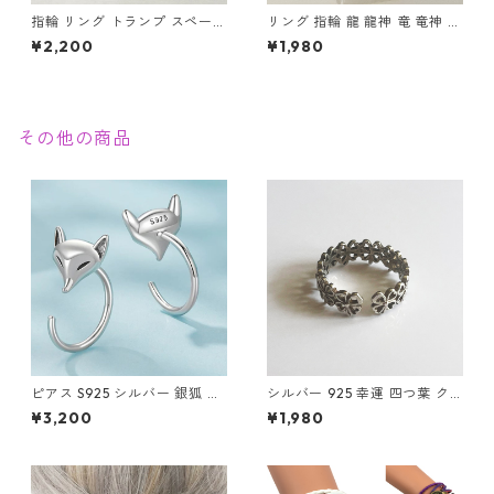
指輪 リング トランプ スペード
リング 指輪 龍 龍神 竜 竜神 金
エース ステンレス 幸運 勝負運
龍 ゴールド スパイラル メンズ
¥2,200
¥1,980
ラッキーアイテム ギャンブル
アクセサリー
ゲーム メンズアクセサリー
その他の商品
ピアス S925 シルバー 銀狐 狐
シルバー 925 幸運 四つ葉 ク
キツネ フックピアス Silver ア
ローバー リング フリーサイズ
¥3,200
¥1,980
クセサリー
幸運のお守り