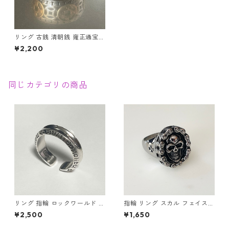
リング 古銭 清朝銭 雍正通宝
嘉慶通宝 順治通宝 康熙通宝 乾
¥2,200
隆通宝 財運 金運 指輪 平打ち
メンズ ステンレス
同じカテゴリの商品
リング 指輪 ロックワールド パ
指輪 リング スカル フェイスチ
ンク ロック レタリング 鏡面
ェーン ドクロ 髑髏 パンク ロ
¥2,500
¥1,650
ユニセックス
ック クロス メンズアクセサリ
ー