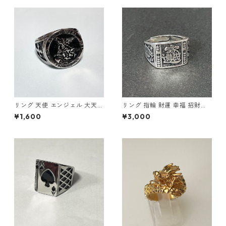
リング 天使 エンジェル 大天使
リング 指輪 財運 幸福 招財進
ミカエル 十字架 クロス 指輪
寶 (しょうざいしんぽう) 宝船
¥1,600
¥3,000
ステンレス メンズアクセサリ
縁起物
ー