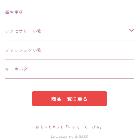
ネックレス、チョーカー
衛生用品
その他
アクセサリー小物
エコバッグ コンビニ
ファッション小物
キーホルダー
商品一覧に戻る
© ちゅらネット「にふぇーでーびる」
Powered by