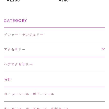
¥1,200
¥780
ュー 3種類 ジュエル 鼻ピ ボデ
奢デザイン レディースアクセ
ィピアス ノストリル ステンレ
サリー
ス カラフル ホワイト クリア
軟骨ピアス 新品 アクセサリー
レディース メンズ ユニセック
CATEGORY
ス ステンレス
インナー・ランジェリー
アクセサリー
ネックレス・チョーカー
ヘアアクセサリー
ピアス・イヤリング・鼻ピアス
時計
リング・指輪
タトゥーシール・ボディシール
ブレス・バングル・ブレスレット・腕輪