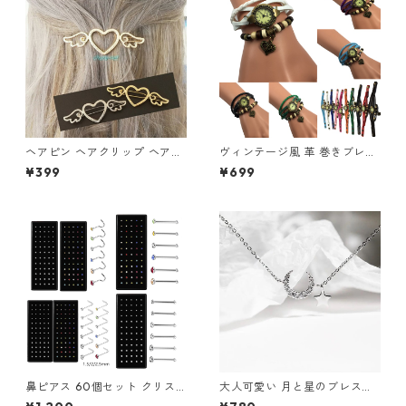
ヘアピン ヘアクリップ ヘアア
ヴィンテージ風 革 巻きブレス
クセサリー オープンハート 天
レット 腕時計 レディース チャ
¥399
¥699
使の羽根 ハート フレームピン
ーム付き アンティーク調 ハー
髪飾り 羽 フレームピン 翼 ヘ
ト 星座 蝶 薔薇 リーフ かわい
アアレンジ 髪留め
い おしゃれ
鼻ピアス 60個セット クリス
大人可愛い 月と星のブレスレ
タル ストレート L字型 スクリ
ット シルバー ムーンスター 華