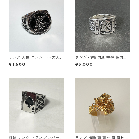
リング 天使 エンジェル 大天使
リング 指輪 財運 幸福 招財進
ミカエル 十字架 クロス 指輪
寶 (しょうざいしんぽう) 宝船
¥1,600
¥3,000
ステンレス メンズアクセサリ
縁起物
ー
指輪 リング トランプ スペード
リング 指輪 龍 龍神 竜 竜神 金