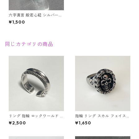
六字真言 般若心経 シルバーリ
ング S999 刻印有 レディース
¥1,500
アクセサリー
同じカテゴリの商品
リング 指輪 ロックワールド パ
指輪 リング スカル フェイスチ
ンク ロック レタリング 鏡面
ェーン ドクロ 髑髏 パンク ロ
¥2,500
¥1,650
ユニセックス
ック クロス メンズアクセサリ
ー