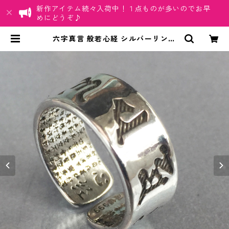
新作アイテム続々入荷中！１点ものが多いのでお早
めにどうぞ♪
六字真言 般若心経 シルバーリング
S999 刻印有 レディース アクセサ
リー | ちゅらネット「にふぇーでー
びる」