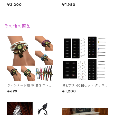
エース ステンレス 幸運 勝負運
龍 ゴールド スパイラル メンズ
¥2,200
¥1,980
ラッキーアイテム ギャンブル
アクセサリー
ゲーム メンズアクセサリー
その他の商品
ヴィンテージ風 革 巻きブレス
鼻ピアス 60個セット クリス
レット 腕時計 レディース チャ
タル ストレート L字型 スクリ
¥699
¥1,200
ーム付き アンティーク調 ハー
ュー 3種類 ジュエル 鼻ピ ボデ
ト 星座 蝶 薔薇 リーフ かわい
ィピアス ノストリル ステンレ
い おしゃれ
ス カラフル ホワイト クリア
軟骨ピアス 新品 アクセサリー
レディース メンズ ユニセック
ス ステンレス