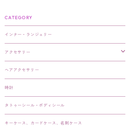
CATEGORY
インナー・ランジェリー
アクセサリー
ネックレス・チョーカー
ヘアアクセサリー
ピアス・イヤリング・鼻ピアス
時計
リング・指輪
タトゥーシール・ボディシール
ブレス・バングル・ブレスレット・腕輪
キーケース、カードケース、名刺ケース