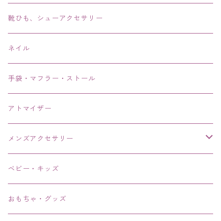
アンクレット
靴ひも、シューアクセサリー
ネイル
手袋・マフラー・ストール
アトマイザー
メンズアクセサリー
リング、指輪
ベビー・キッズ
ブレスレット、バングル、ブレス、腕輪
おもちゃ・グッズ