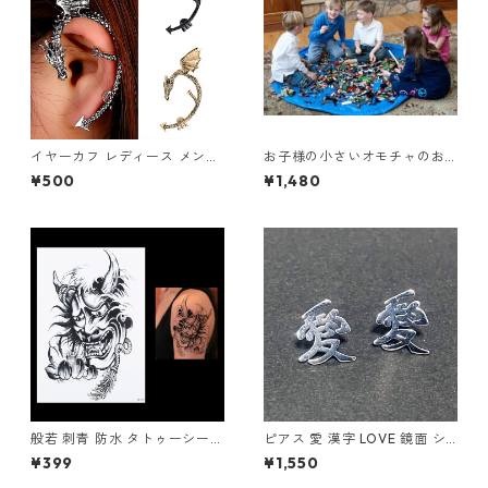
イヤーカフ レディース メンズ
お子様の小さいオモチャのお
ドラゴン 竜 龍 片耳用 アンテ
片付けのお悩み解消！レゴマ
¥500
¥1,480
ィーク イヤーラップ ノンホー
ット収納袋 Mサイズ 100cm
ル ユニセックス シルバー ヴィ
ンテージ ブラック
般若 刺青 防水 タトゥーシール
ピアス 愛 漢字 LOVE 鏡面 シ
モノクロ TATOO 鬼 蓮 ボディ
ルバー ユニセック アクセサリ
¥399
¥1,550
ーシール
ー