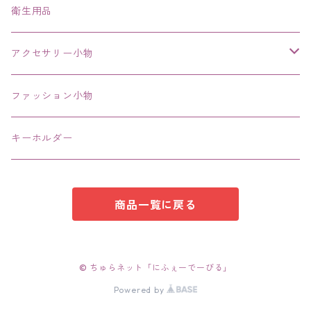
ネックレス、チョーカー
衛生用品
その他
アクセサリー小物
エコバッグ コンビニ
ファッション小物
キーホルダー
商品一覧に戻る
© ちゅらネット「にふぇーでーびる」
Powered by