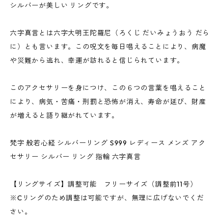
シルバーが美しい リングです。
六字真言とは六字大明王陀羅尼（ろくじ だいみょうおう だら
に）とも言います。この呪文を毎日唱えることにより、病魔
や災難から逃れ、幸運が訪れると信じられています。
このアクセサリーを身につけ、この６つの言葉を唱えること
により、病気・苦痛・刑罰と恐怖が消え、寿命が延び、財産
が増えると語り継がれています。
梵字 般若心経 シルバーリング S999 レディース メンズ アク
セサリー シルバー リング 指輪 六字真言
【リングサイズ】調整可能 フリーサイズ（調整前11号）
※Cリングのため調整は可能ですが、無理に広げないでくだ
さい。