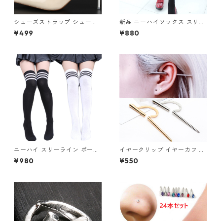
シューズストラップ シューズ
新品 ニーハイソックス スリー
バンド 透明 幅広 パンプスバン
ラインボーダー タイツ ニーソ
¥499
¥880
ド クリア フック ワンタッチ
ニーハイ 黒 白 ブラック ホワ
シリコン 1足分（2本入） パカ
イト ボーダー
パカ防止 靴ずれ防止
ニーハイ スリーライン ボーダ
イヤークリップ イヤーカフ ゴ
ー ソックス ニーハイソックス
ールド シルバー 片耳用 ノンホ
¥980
¥550
ール フェイク レディース メン
ズ 軟骨ピアス アクセサリー ジ
ュエリー