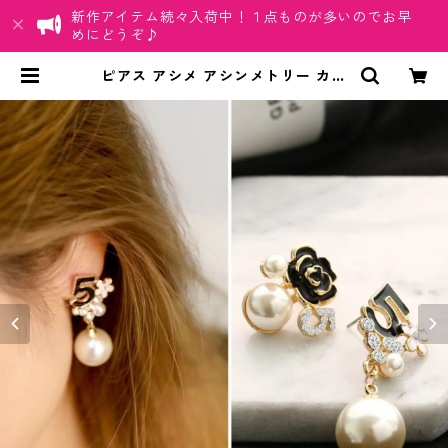
新作アイテム続々入荷中！１点ものが多いのでお早
めにどうぞ♪
ピアス アシメ アシンメトリー カメ
リア No5 パール クリスタル フラワ
ー 薔薇 花 ビジュー ブラック ピンク
| ちゅらネット「にふぇーでーび
る」