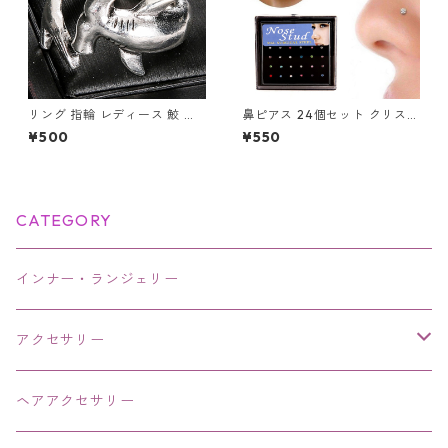
リング 指輪 レディース 鮫 ハ
鼻ピアス 24個セット クリスタ
ンマーヘッド シャーク アンテ
ル 鼻ピ 新品 ボディピアス ア
¥500
¥550
ィーク風 サメ さめ ヴィンテー
クセサリー レディース メンズ
ジ調 シルバー アクセサリー オ
ユニセックス ステンレス
ープンリング
CATEGORY
インナー・ランジェリー
アクセサリー
ネックレス・チョーカー
ヘアアクセサリー