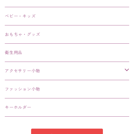
リング、指輪
ベビー・キッズ
ブレスレット、バングル、ブレス、腕輪
おもちゃ・グッズ
ネックレス、チョーカー
衛生用品
その他
アクセサリー小物
エコバッグ コンビニ
ファッション小物
キーホルダー