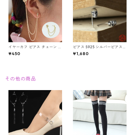
イヤーカフ ピアス チェーン ス
ピアス S925 シルバーピアス
カル ハンド フェイス ゴールド
スカル ユニセックス フックピ
¥450
¥1,680
骸骨 がいこつ パンク ゴスロリ
アス 片耳用
赤い花 ホラー
その他の商品