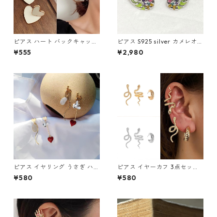
ピアス ハート バックキャッチ
ピアス S925 silver カメレオン
ダブルハート 2way ハートピ
爬虫類 カラフル レインボー シ
¥555
¥2,980
アス アクセサリー クリームホ
ルバー スタッド
ワイト
ピアス イヤリング うさぎ ハー
ピアス イヤーカフ 3点セット
ト 時計 アシメ かわいい 不思
3個 スネーク 蛇 へび 片耳用
¥580
¥580
議 兎 白うさぎ 懐中時計 ワン
ゴールド シルバー メンズ レデ
ダー
ィース クリップ