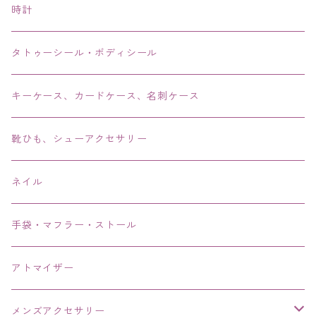
ピアス・イヤリング・鼻ピアス
時計
リング・指輪
タトゥーシール・ボディシール
ブレス・バングル・ブレスレット・腕輪
キーケース、カードケース、名刺ケース
アンクレット
靴ひも、シューアクセサリー
ネイル
手袋・マフラー・ストール
アトマイザー
メンズアクセサリー