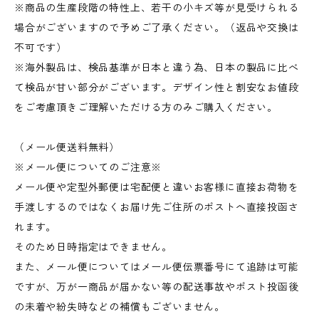
※商品の生産段階の特性上、若干の小キズ等が見受けられる
場合がございますので予めご了承ください。（返品や交換は
不可です）
※海外製品は、検品基準が日本と違う為、日本の製品に比べ
て検品が甘い部分がございます。デザイン性と割安なお値段
をご考慮頂きご理解いただける方のみご購入ください。
（メール便送料無料）
※メール便についてのご注意※
メール便や定型外郵便は宅配便と違いお客様に直接お荷物を
手渡しするのではなくお届け先ご住所のポストへ直接投函さ
れます。
そのため日時指定はできません。
また、メール便についてはメール便伝票番号にて追跡は可能
ですが、万が一商品が届かない等の配送事故やポスト投函後
の未着や紛失時などの補償もございません。