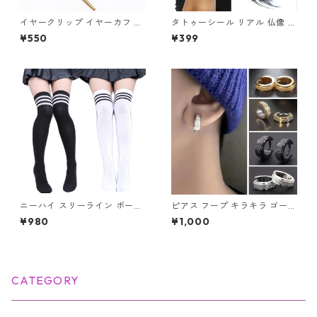
イヤークリップ イヤーカフ ゴ
タトゥーシール リアル 仏像 ブ
ールド シルバー 片耳用 ノンホ
ッダ 仏様 ほとけ 仏 蓮 蓮の花
¥550
¥399
ール フェイク レディース メン
仏教 入れ墨 刺青 ボディアート
ズ 軟骨ピアス アクセサリー ジ
タトゥー シール 防水 オマケ付
ュエリー
ニーハイ スリーライン ボーダ
ピアス フープ キラキラ ゴール
ー ソックス ニーハイソックス
ド シルバー コンビ フープピア
¥980
¥1,000
ス ゴールドライン グリッター
ユニセックス ステンレス レデ
ィース アクセサリー ざらざら
CATEGORY