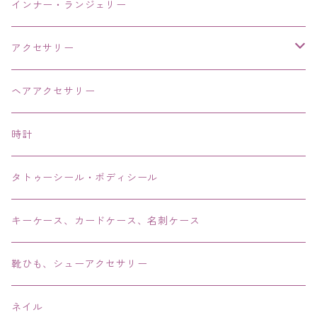
インナー・ランジェリー
アクセサリー
ネックレス・チョーカー
ヘアアクセサリー
ピアス・イヤリング・鼻ピアス
時計
リング・指輪
タトゥーシール・ボディシール
ブレス・バングル・ブレスレット・腕輪
キーケース、カードケース、名刺ケース
アンクレット
靴ひも、シューアクセサリー
ネイル