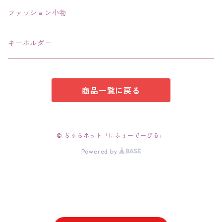
エコバッグ コンビニ
ファッション小物
キーホルダー
商品一覧に戻る
© ちゅらネット「にふぇーでーびる」
Powered by