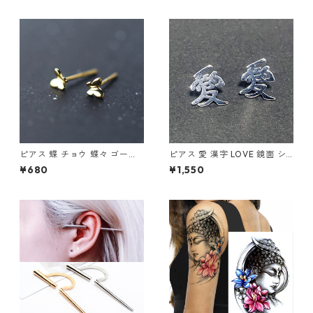
ピアス 蝶 チョウ 蝶々 ゴール
ピアス 愛 漢字 LOVE 鏡面 シ
ド 小さい シンプル レディース
ルバー ユニセック アクセサリ
¥680
¥1,550
アクセサリー
ー