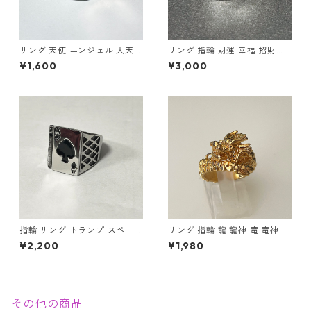
リング 天使 エンジェル 大天使
リング 指輪 財運 幸福 招財進
ミカエル 十字架 クロス 指輪
寶 (しょうざいしんぽう) 宝船
¥1,600
¥3,000
ステンレス メンズアクセサリ
縁起物
ー
指輪 リング トランプ スペード
リング 指輪 龍 龍神 竜 竜神 金
エース ステンレス 幸運 勝負運
龍 ゴールド スパイラル メンズ
¥2,200
¥1,980
ラッキーアイテム ギャンブル
アクセサリー
ゲーム メンズアクセサリー
その他の商品