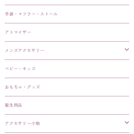
手袋・マフラー・ストール
アトマイザー
メンズアクセサリー
リング、指輪
ベビー・キッズ
ブレスレット、バングル、ブレス、腕輪
おもちゃ・グッズ
ネックレス、チョーカー
衛生用品
その他
アクセサリー小物