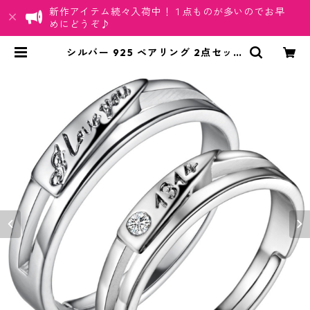
新作アイテム続々入荷中！１点ものが多いのでお早
めにどうぞ♪
シルバー 925 ペアリング 2点セット
キュービックジルコニア CZ ダイヤ
| ちゅらネット「にふぇーでーび
る」