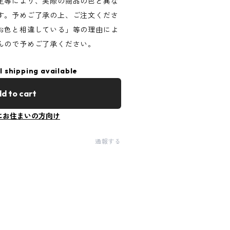
定等により、実際の商品の色と異な
す。予めご了承の上、ご注文くださ
お色と相違している」等の理由によ
んので予めご了承ください。
l shipping available
d to cart
にお住まいの方向け
通報する