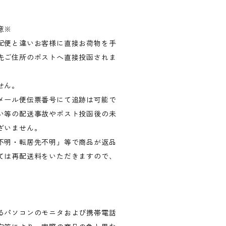
意※
配便と違いお客様に直接お荷物を手
先ご住所のポストへ直接投函されま
せん。
メール便伝票番号にて追跡は可能で
い等の配送事故やポスト投函後の未
ざいません。
不明・転居先不明」等で商品が返品
ては再配送料をいただきますので、
るパソコンのモニタおよび携帯電話