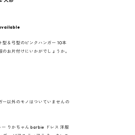
ん 人形
available
型＆弓型のピンクハンガー 10本
服のお片付けにいかがでしょうか。
）
ガー以外のモノはついていませんの
 りかちゃん barbie ドレス 洋服