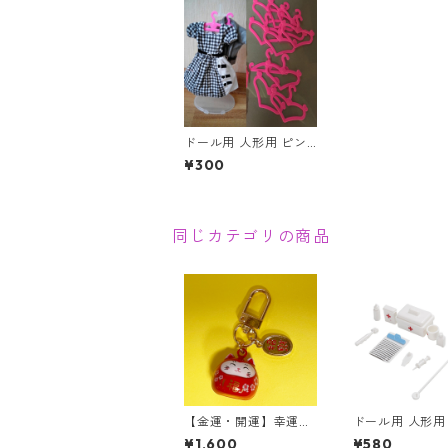
ドール用 人形用 ピン
クのハンガー ハート型
¥300
10本 バービー ジェニ
ー りかちゃん 人形
同じカテゴリの商品
【金運・開運】幸運を
ドール用 人形用
呼ぶ 招き猫 ネコ達磨
ィカルセット 
¥1,600
¥580