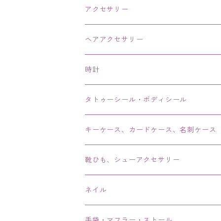
アクセサリー
ネックレス・チョーカー
ヘアアクセサリー
ピアス・イヤリング・鼻ピアス
時計
リング・指輪
タトゥーシール・ボディシール
ブレス・バングル・ブレスレット・腕輪
キーケース、カードケース、名刺ケース
アンクレット
靴ひも、シューアクセサリー
ネイル
手袋・マフラー・ストール