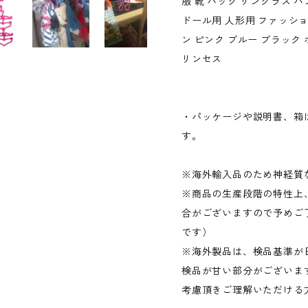
服 靴 バック サングラス 
ドール用 人形用 ファッショ
ン ピンク ブルー ブラック 
リンセス
・パッケージや説明書、箱
す。
※海外輸入品のため神経質
※商品の生産段階の特性上
合がございますので予めご
です）
※海外製品は、検品基準が
検品が甘い部分がございま
考慮頂きご理解いただける