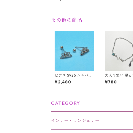
招財進寶 赤猫 縁起物
ん ナース リカ
キーホルダー
バービー
その他の商品
ピアス S925 シルバー
大人可愛い 星
蓮 蓮の花 蓮花 蓮華 ロ
星のブレスレッ
¥2,480
¥780
ータス 透かし レディ
ュー シルバー 
ース Silver アクセサリ
華奢デザイン
ー
CATEGORY
インナー・ランジェリー