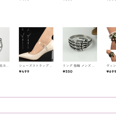
ちゃん
ーホルダー テニス ス
クリスチャン イエス
者さん
ポーツ キーチェーン
キリスト
ちゃ
キーリング
と北斗七
シューズストラップ シ
リング 指輪 メンズ ス
ヴィン
ト ビジ
ューズバンド 透明 幅
ケルトン ハンド スカ
きブレ
¥499
¥550
¥69
スター
広 パンプスバンド ク
ルハンド アンティーク
レディ
リア フック ワンタッ
シルバー アクセサリー
き ア
チ シリコン 1足分（2
ート 
本入） パカパカ防止
フ か
靴ずれ防止