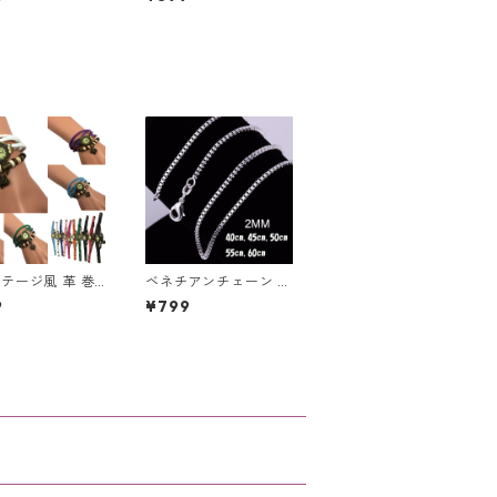
 バービー りか
バービー りかちゃん
ん
スイム ブルー ピンク
テージ風 革 巻
ベネチアンチェーン シ
スレット 腕時計
ルバー 925 ネックレス
9
¥799
ース チャーム付
2mm ユニセックス ア
ンティーク調 ハ
クセ レディース メン
星座 蝶 薔薇 リー
ズ
わいい おしゃれ