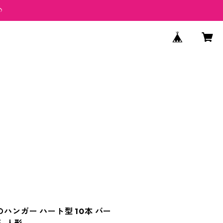
♪
ハンガー ハート型 10本 バー