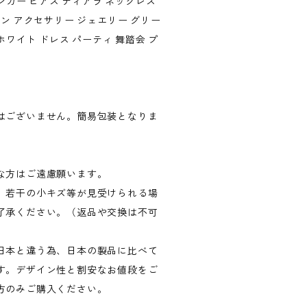
ハンガー ピアス ティアラ ネックレス
ン アクセサリー ジェエリー グリー
ホワイト ドレス パーティ 舞踏会 プ
はございません。簡易包装となりま
な方はご遠慮願います。
、若干の小キズ等が見受けられる場
了承ください。（返品や交換は不可
日本と違う為、日本の製品に比べて
す。デザイン性と割安なお値段をご
方のみご購入ください。