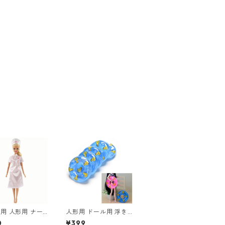
用 人形用 ナー
人形用 ドール用 浮き
看護婦さん お医
輪 うきわ 2個セット
0
¥399