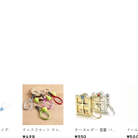
 メデ
テニスラケット テニス
キーホルダー 聖書 バ
ドール
お医者さ
ボール ミニチュア キ
イブル ミニュチュア
ス服 
¥498
¥550
¥50