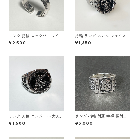
リング 指輪 ロックワールド パ
指輪 リング スカル フェイスチ
ンク ロック レタリング 鏡面
ェーン ドクロ 髑髏 パンク ロ
¥2,500
¥1,650
ユニセックス
ック クロス メンズアクセサリ
ー
リング 天使 エンジェル 大天使
リング 指輪 財運 幸福 招財進
ミカエル 十字架 クロス 指輪
寶 (しょうざいしんぽう) 宝船
¥1,600
¥3,000
ステンレス メンズアクセサリ
縁起物
ー