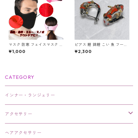
マスク 防寒 フェイスマスク イ
ピアス 鯉 錦鯉 こい 魚 フープ
ヤーマフ 耳カバー 一体型 洗え
ピアス シルバー カラフル アク
¥1,000
¥2,300
る 耳当て付 フリース ボア あ
セサリー
ったか 冬 暖かい ウォーマー
防寒 アウトドア 通勤 通学 男
女兼用 スポーツ
CATEGORY
インナー・ランジェリー
アクセサリー
ネックレス・チョーカー
ヘアアクセサリー