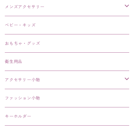
メンズアクセサリー
リング、指輪
ベビー・キッズ
ブレスレット、バングル、ブレス、腕輪
おもちゃ・グッズ
ネックレス、チョーカー
衛生用品
その他
アクセサリー小物
エコバッグ コンビニ
ファッション小物
キーホルダー