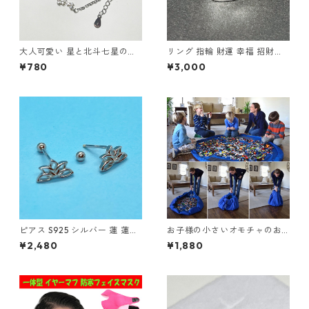
大人可愛い 星と北斗七星のブ
リング 指輪 財運 幸福 招財進
レスレット ビジュー シルバー
寶 (しょうざいしんぽう) 宝船
¥780
¥3,000
スター 華奢デザイン
縁起物
ピアス S925 シルバー 蓮 蓮の
お子様の小さいオモチャのお
花 蓮花 蓮華 ロータス 透かし
片付けのお悩み解消！レゴマ
¥2,480
¥1,880
レディース Silver アクセサリ
ット収納袋 Lサイズ 150cm
ー