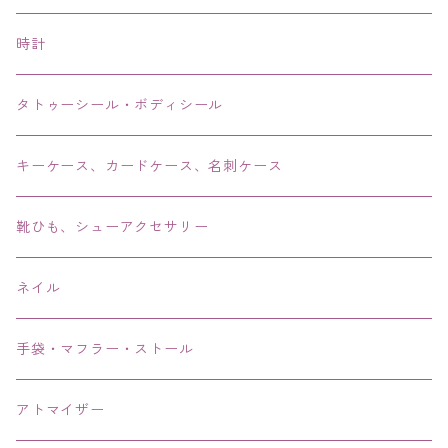
ピアス・イヤリング・鼻ピアス
時計
リング・指輪
タトゥーシール・ボディシール
ブレス・バングル・ブレスレット・腕輪
キーケース、カードケース、名刺ケース
アンクレット
靴ひも、シューアクセサリー
ネイル
手袋・マフラー・ストール
アトマイザー