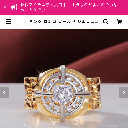
新作アイテム続々入荷中！１点ものが多いのでお早
めにどうぞ♪
リング 時計型 ゴールド ジルコニア
CZ ジルコン ダイヤ チェーン ウオ
ッチ メンズ 指輪 アクセサリー | ち
ゅらネット「にふぇーでーびる」