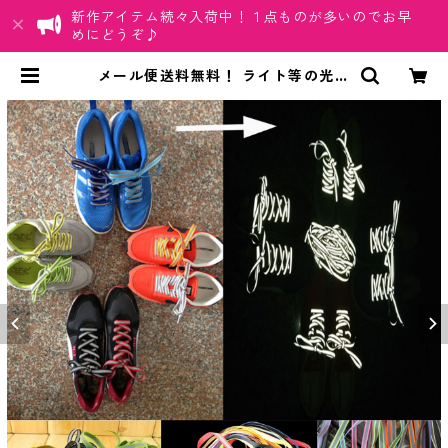
新作アイテム続々入荷中！１点ものが多いのでお早
めにどうぞ♪
メール便送料無料！ ライト等の光に
当たると反射してピカッ！と光る！
反射材を使用した「光反射靴ひも」
シューレース | ちゅらネット「にふ
ぇーでーびる」