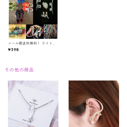
メール便送料無料！ ライト等
の光に当たると反射してピカ
¥398
ッ！と光る！ 反射材を使用し
た「光反射靴ひも」シューレ
ース
その他の商品