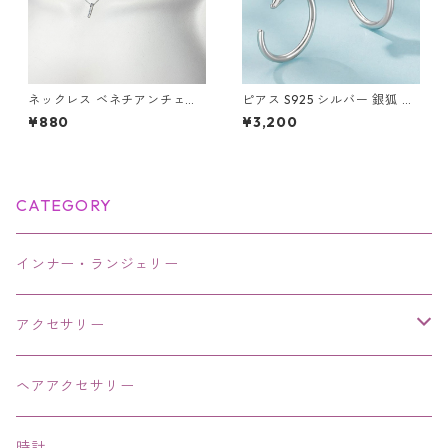
ネックレス ベネチアンチェー
ピアス S925 シルバー 銀狐 狐
ン ミニマル バーペンダント ラ
キツネ フックピアス Silver ア
¥880
¥3,200
インストーン
クセサリー
CATEGORY
インナー・ランジェリー
アクセサリー
ネックレス・チョーカー
ヘアアクセサリー
ピアス・イヤリング・鼻ピアス
時計