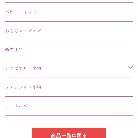
リング、指輪
ベビー・キッズ
ブレスレット、バングル、ブレス、腕輪
おもちゃ・グッズ
ネックレス、チョーカー
衛生用品
その他
アクセサリー小物
エコバッグ コンビニ
ファッション小物
キーホルダー
商品一覧に戻る