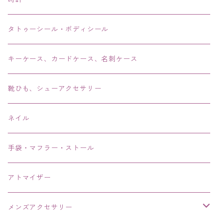
リング・指輪
タトゥーシール・ボディシール
ブレス・バングル・ブレスレット・腕輪
キーケース、カードケース、名刺ケース
アンクレット
靴ひも、シューアクセサリー
ネイル
手袋・マフラー・ストール
アトマイザー
メンズアクセサリー