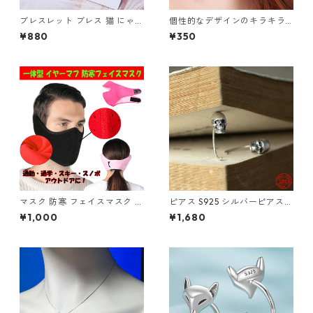
ブレスレット ブレス 猫 にゃん
個性的なデザインのキラキラ
こ 鈴 ネコに鈴 チェーン 華奢
可愛いトカゲデザインのピア
¥880
¥350
猫の顔 CAT フェイス 可愛い
ス 片耳用
シルバー レディース アクセサ
リー
マスク 防寒 フェイスマスク イ
ピアス S925 シルバーピアス
ヤーマフ 耳カバー 一体型 洗え
スカル ユニセックス フックピ
¥1,000
¥1,680
る 耳当て付 フリース ボア あ
アス 片耳用
ったか 冬 暖かい ウォーマー
防寒 アウトドア 通勤 通学 男
女兼用 スポーツ