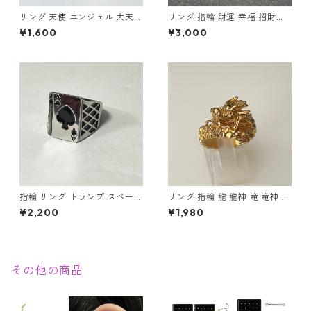
リング 天使 エンジェル 大天使
リング 指輪 財運 幸福 招財進
ミカエル 十字架 クロス 指輪
寶 (しょうざいしんぽう) 宝船
¥1,600
¥3,000
ステンレス メンズアクセサリ
縁起物
ー
指輪 リング トランプ スペード
リング 指輪 龍 龍神 竜 竜神 金
エース ステンレス 幸運 勝負運
龍 ゴールド スパイラル メンズ
¥2,200
¥1,980
ラッキーアイテム ギャンブル
アクセサリー
ゲーム メンズアクセサリー
その他の商品