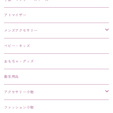
アトマイザー
メンズアクセサリー
リング、指輪
ベビー・キッズ
ブレスレット、バングル、ブレス、腕輪
おもちゃ・グッズ
ネックレス、チョーカー
衛生用品
その他
アクセサリー小物
エコバッグ コンビニ
ファッション小物