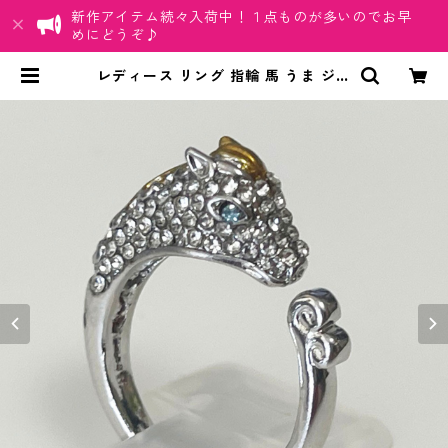
新作アイテム続々入荷中！１点ものが多いのでお早
めにどうぞ♪
レディース リング 指輪 馬 うま ジル
コニア ブルーアイ ホース アクセサ
リー | ちゅらネット「にふぇーでー
びる」