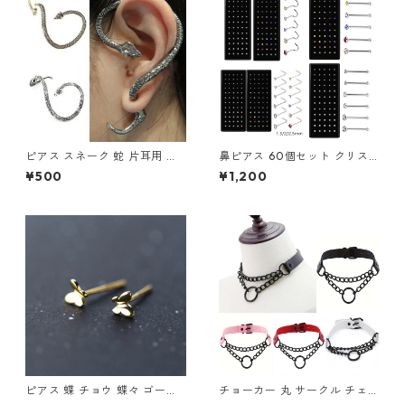
ピアス スネーク 蛇 片耳用 ス
鼻ピアス 60個セット クリス
ネークピアス レディース メン
タル ストレート L字型 スクリ
¥500
¥1,200
ズ ユニセックス アクセサリー
ュー 3種類 ジュエル 鼻ピ ボデ
イヤーカフピアス イヤーラッ
ィピアス ノストリル ステンレ
プピアス スネーク
ス カラフル ホワイト クリア
軟骨ピアス 新品 アクセサリー
レディース メンズ ユニセック
ス ステンレス
ピアス 蝶 チョウ 蝶々 ゴール
チョーカー 丸 サークル チェー
ド 小さい シンプル レディース
ン レザー ブラック ２連チェー