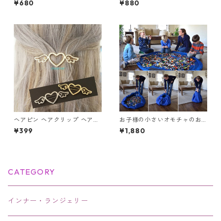
¥680
¥880
アクセサリー
ン レザーチョーカー
ヘアピン ヘアクリップ ヘアア
お子様の小さいオモチャのお
クセサリー オープンハート 天
片付けのお悩み解消！レゴマ
¥399
¥1,880
使の羽根 ハート フレームピン
ット収納袋 Lサイズ 150cm
髪飾り 羽 フレームピン 翼 ヘ
アアレンジ 髪留め
CATEGORY
インナー・ランジェリー