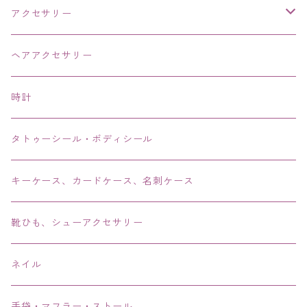
アクセサリー
ネックレス・チョーカー
ヘアアクセサリー
ピアス・イヤリング・鼻ピアス
時計
リング・指輪
タトゥーシール・ボディシール
ブレス・バングル・ブレスレット・腕輪
キーケース、カードケース、名刺ケース
アンクレット
靴ひも、シューアクセサリー
ネイル
手袋・マフラー・ストール