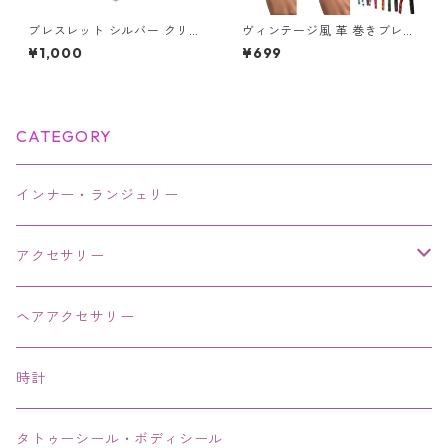
ブレスレット シルバー クリス
ヴィンテージ風 革 巻きブレス
タル ブレス オープンハート 水
レット 腕時計 レディース チャ
¥1,000
¥699
晶 ハート 天使の羽 羽根 羽 天
ーム付き アンティーク調 ハー
使 翼 エンジェル
ト 星座 蝶 薔薇 リーフ かわい
い おしゃれ
CATEGORY
インナー・ランジェリー
アクセサリー
ネックレス・チョーカー
ヘアアクセサリー
ピアス・イヤリング・鼻ピアス
時計
リング・指輪
タトゥーシール・ボディシール