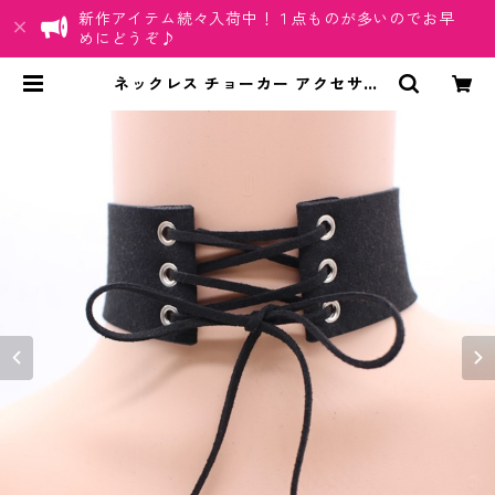
新作アイテム続々入荷中！１点ものが多いのでお早
めにどうぞ♪
ネックレス チョーカー アクセサリ
ー ベルベットチョーカー 幅広 レー
スアップ 編み上げ ワイド リボン レ
ディース カワイイ | ちゅらネット
「にふぇーでーびる」