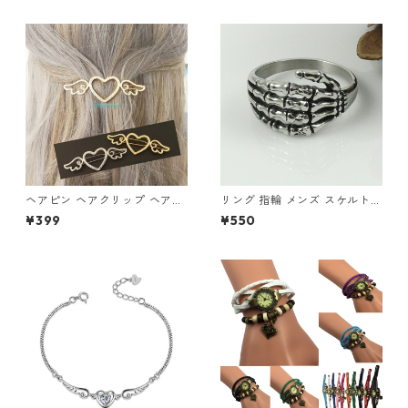
ク鼻ピアス サーキュラーバー
ベル風 スパイク 鼻ピ アクセサ
リー
ヘアピン ヘアクリップ ヘアア
リング 指輪 メンズ スケルトン
クセサリー オープンハート 天
ハンド スカルハンド アンティ
¥399
¥550
使の羽根 ハート フレームピン
ーク シルバー アクセサリー
髪飾り 羽 フレームピン 翼 ヘ
アアレンジ 髪留め