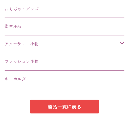
ブレスレット、バングル、ブレス、腕輪
おもちゃ・グッズ
ネックレス、チョーカー
衛生用品
その他
アクセサリー小物
エコバッグ コンビニ
ファッション小物
キーホルダー
商品一覧に戻る