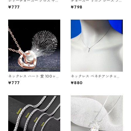
レザーチョーカー クロス 十字
チョーカー リボン レース ブラ
架 チョーカー ロザリオ スタッ
ック ストーン アクセサリー コ
¥777
¥798
ズ コスプレ 地雷系 シスター V
スプレ レディース
系 パンク ロック 首輪
ネックレス ハート 愛 100ヶ国
ネックレス ベネチアンチェー
言語の愛してる ジルコニア シ
ン ミニマル バーペンダント ラ
¥777
¥880
ルバー プロジェクター
インストーン