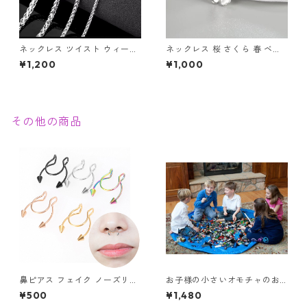
ネックレス ツイスト ウィート
ネックレス 桜 さくら 春 ベネ
チェーン ロープ 編み込み シン
チアンチェーン シルバー サク
¥1,200
¥1,000
プル ステンレス シルバー メン
ラ チェリーブロッサム お花見
ズ ジュエリー アクセサリー
ボックスチェーン レディース
アクセサリー
その他の商品
鼻ピアス フェイク ノーズリン
お子様の小さいオモチャのお
グ ボディピアス セプタム ステ
片付けのお悩み解消！レゴマ
¥500
¥1,480
ンレス ノンホール 挟む フェイ
ット収納袋 Mサイズ 100cm