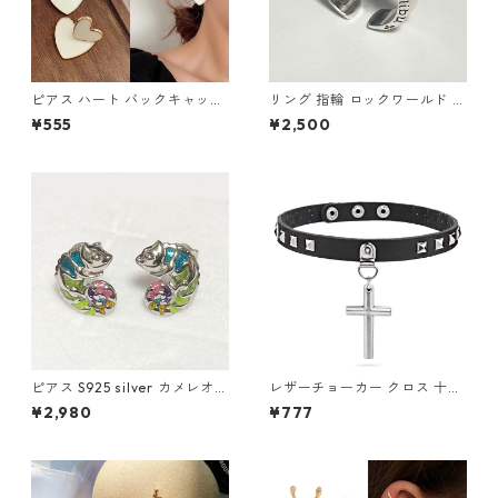
ピアス ハート バックキャッチ
リング 指輪 ロックワールド パ
ダブルハート 2way ハートピ
ンク ロック レタリング 鏡面
¥555
¥2,500
アス アクセサリー クリームホ
ユニセックス
ワイト
ピアス S925 silver カメレオン
レザーチョーカー クロス 十字
爬虫類 カラフル レインボー シ
架 チョーカー ロザリオ スタッ
¥2,980
¥777
ルバー スタッド
ズ コスプレ 地雷系 シスター V
系 パンク ロック 首輪