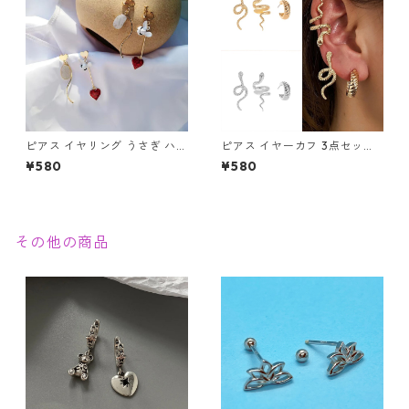
ピアス イヤリング うさぎ ハー
ピアス イヤーカフ 3点セット
ト 時計 アシメ かわいい 不思
3個 スネーク 蛇 へび 片耳用
¥580
¥580
議 兎 白うさぎ 懐中時計 ワン
ゴールド シルバー メンズ レデ
ダー
ィース クリップ
その他の商品