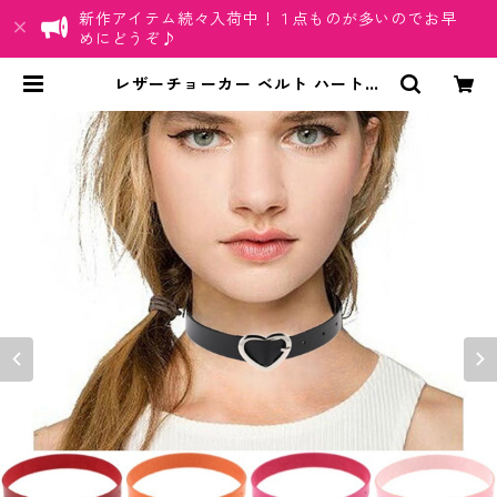
新作アイテム続々入荷中！１点ものが多いのでお早
めにどうぞ♪
​レザーチョーカー ベルト ハート型
バックル タイプ ゴスロリ パンク ブ
レスでも◎ | ちゅらネット「にふぇ
ーでーびる」