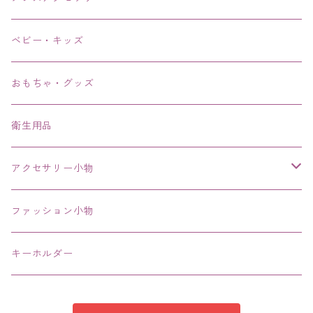
リング、指輪
ベビー・キッズ
ブレスレット、バングル、ブレス、腕輪
おもちゃ・グッズ
ネックレス、チョーカー
衛生用品
その他
アクセサリー小物
エコバッグ コンビニ
ファッション小物
キーホルダー