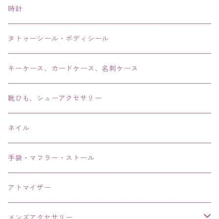
ピアス・イヤリング・鼻ピアス
時計
リング・指輪
タトゥーシール・ボディシール
ブレス・バングル・ブレスレット・腕輪
キーケース、カードケース、名刺ケース
アンクレット
靴ひも、シューアクセサリー
ネイル
手袋・マフラー・ストール
アトマイザー
メンズアクセサリー