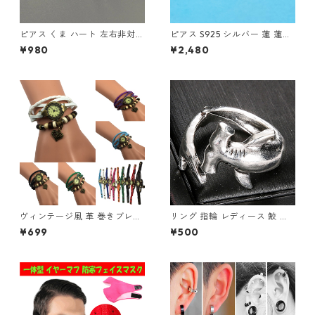
ピアス くま ハート 左右非対称
ピアス S925 シルバー 蓮 蓮の
チャーム シルバー 地雷系 韓国
花 蓮花 蓮華 ロータス 透かし
¥980
¥2,480
アシメ レディースアクセサリ
レディース Silver アクセサリ
ー
ー
ヴィンテージ風 革 巻きブレス
リング 指輪 レディース 鮫 ハ
レット 腕時計 レディース チャ
ンマーヘッド シャーク アンテ
¥699
¥500
ーム付き アンティーク調 ハー
ィーク風 サメ さめ ヴィンテー
ト 星座 蝶 薔薇 リーフ かわい
ジ調 シルバー アクセサリー オ
い おしゃれ
ープンリング