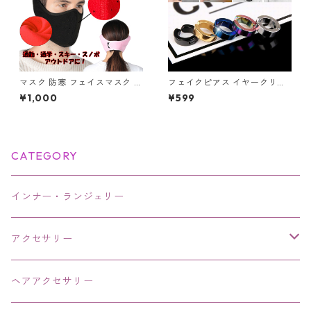
マスク 防寒 フェイスマスク イ
フェイクピアス イヤークリッ
ヤーマフ 耳カバー 一体型 洗え
プ イヤーカフ 2個セット メン
¥1,000
¥599
る 耳当て付 フリース ボア あ
ズ レディース ピアス ノンホー
ったか 冬 暖かい ウォーマー
ル 片耳用 フープ リング 挟む
防寒 アウトドア 通勤 通学 男
だけ イヤリング アクセサリー
女兼用 スポーツ
CATEGORY
インナー・ランジェリー
アクセサリー
ネックレス・チョーカー
ヘアアクセサリー