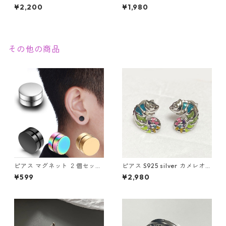
エース ステンレス 幸運 勝負運
龍 ゴールド スパイラル メンズ
¥2,200
¥1,980
ラッキーアイテム ギャンブル
アクセサリー
ゲーム メンズアクセサリー
その他の商品
ピアス マグネット ２個セット
ピアス S925 silver カメレオン
フェイク ノンホール アクセサ
爬虫類 カラフル レインボー シ
¥599
¥2,980
リー マグネットピアス メンズ
ルバー スタッド
レディース ユニセックス