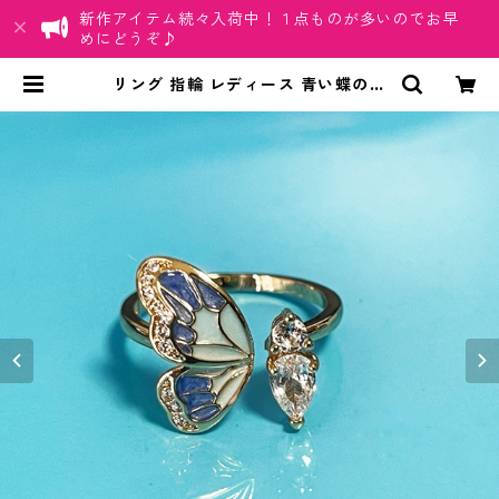
新作アイテム続々入荷中！１点ものが多いのでお早
めにどうぞ♪
リング 指輪 レディース 青い蝶の羽
蝶々 蝶 バタフライ ブルー クリスタ
ル CZ ジルコニア ゴールド アクセ
サリー 上品 エレガント ジュエリー
オープンリング | ちゅらネット「に
ふぇーでーびる」