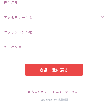
ネックレス、チョーカー
衛生用品
その他
アクセサリー小物
エコバッグ コンビニ
ファッション小物
キーホルダー
商品一覧に戻る
© ちゅらネット「にふぇーでーびる」
Powered by