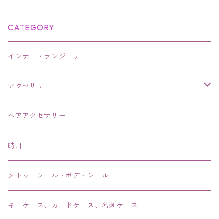
ュエリー
CATEGORY
インナー・ランジェリー
アクセサリー
ネックレス・チョーカー
ヘアアクセサリー
ピアス・イヤリング・鼻ピアス
時計
リング・指輪
タトゥーシール・ボディシール
ブレス・バングル・ブレスレット・腕輪
キーケース、カードケース、名刺ケース