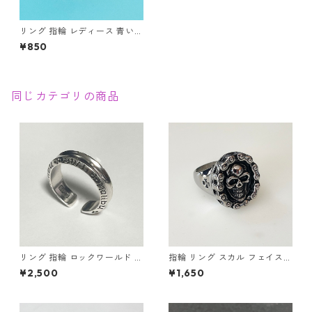
リング 指輪 レディース 青い蝶
の羽 蝶々 蝶 バタフライ ブル
¥850
ー クリスタル CZ ジルコニア
ゴールド アクセサリー 上品 エ
レガント ジュエリー オープン
リング
同じカテゴリの商品
リング 指輪 ロックワールド パ
指輪 リング スカル フェイスチ
ンク ロック レタリング 鏡面
ェーン ドクロ 髑髏 パンク ロ
¥2,500
¥1,650
ユニセックス
ック クロス メンズアクセサリ
ー