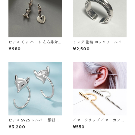
ピアス くま ハート 左右非対称
リング 指輪 ロックワールド パ
チャーム シルバー 地雷系 韓国
ンク ロック レタリング 鏡面
¥980
¥2,500
アシメ レディースアクセサリ
ユニセックス
ー
ピアス S925 シルバー 銀狐 狐
イヤークリップ イヤーカフ ゴ
キツネ フックピアス Silver ア
ールド シルバー 片耳用 ノンホ
¥3,200
¥550
クセサリー
ール フェイク レディース メン
ズ 軟骨ピアス アクセサリー ジ