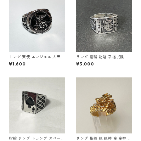
リング 天使 エンジェル 大天使
リング 指輪 財運 幸福 招財進
ミカエル 十字架 クロス 指輪
寶 (しょうざいしんぽう) 宝船
¥1,600
¥3,000
ステンレス メンズアクセサリ
縁起物
ー
指輪 リング トランプ スペード
リング 指輪 龍 龍神 竜 竜神 金