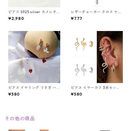
ピアス S925 silver カメレオン
レザーチョーカー クロス 十字
爬虫類 カラフル レインボー シ
架 チョーカー ロザリオ スタッ
¥2,980
¥777
ルバー スタッド
ズ コスプレ 地雷系 シスター V
系 パンク ロック 首輪
ピアス イヤリング うさぎ ハー
ピアス イヤーカフ 3点セット
ト 時計 アシメ かわいい 不思
3個 スネーク 蛇 へび 片耳用
¥580
¥580
議 兎 白うさぎ 懐中時計 ワン
ゴールド シルバー メンズ レデ
ダー
ィース クリップ
その他の商品