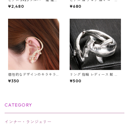
花 蓮花 蓮華 ロータス 透かし
ド 小さい シンプル レディース
¥2,480
¥680
レディース Silver アクセサリ
アクセサリー
ー
個性的なデザインのキラキラ
リング 指輪 レディース 鮫 ハ
可愛いトカゲデザインのピア
ンマーヘッド シャーク アンテ
¥350
¥500
ス 片耳用
ィーク風 サメ さめ ヴィンテー
ジ調 シルバー アクセサリー オ
ープンリング
CATEGORY
インナー・ランジェリー