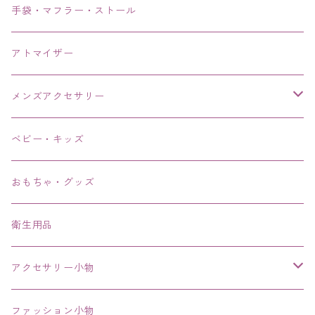
手袋・マフラー・ストール
アトマイザー
メンズアクセサリー
リング、指輪
ベビー・キッズ
ブレスレット、バングル、ブレス、腕輪
おもちゃ・グッズ
ネックレス、チョーカー
衛生用品
その他
アクセサリー小物
エコバッグ コンビニ
ファッション小物