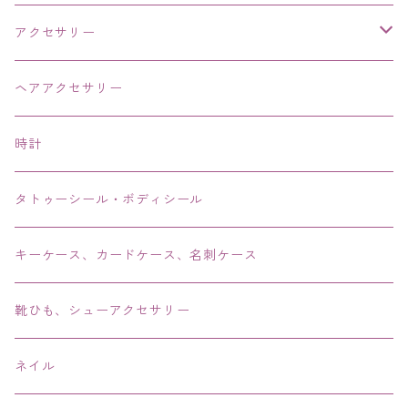
アクセサリー
ネックレス・チョーカー
ヘアアクセサリー
ピアス・イヤリング・鼻ピアス
時計
リング・指輪
タトゥーシール・ボディシール
ブレス・バングル・ブレスレット・腕輪
キーケース、カードケース、名刺ケース
アンクレット
靴ひも、シューアクセサリー
ネイル