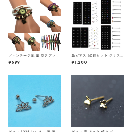
ヴィンテージ風 革 巻きブレス
鼻ピアス 60個セット クリス
レット 腕時計 レディース チャ
タル ストレート L字型 スクリ
¥699
¥1,200
ーム付き アンティーク調 ハー
ュー 3種類 ジュエル 鼻ピ ボデ
ト 星座 蝶 薔薇 リーフ かわい
ィピアス ノストリル ステンレ
い おしゃれ
ス カラフル ホワイト クリア
軟骨ピアス 新品 アクセサリー
レディース メンズ ユニセック
ス ステンレス
ピアス S925 シルバー 蓮 蓮の
ピアス 蝶 チョウ 蝶々 ゴール