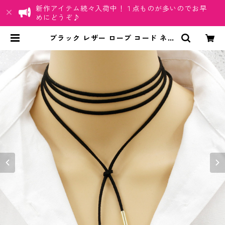
新作アイテム続々入荷中！１点ものが多いのでお早
めにどうぞ♪
ブラック レザー ロープ コード ネッ
クレス ロングチョーカー ゴールド
シルバー ボヘミアン | ちゅらネット
「にふぇーでーびる」