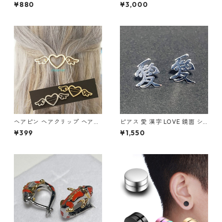
ン レザー ブラック ２連チェー
寶 (しょうざいしんぽう) 宝船
¥880
¥3,000
ン レザーチョーカー
縁起物
ヘアピン ヘアクリップ ヘアア
ピアス 愛 漢字 LOVE 鏡面 シ
クセサリー オープンハート 天
ルバー ユニセック アクセサリ
¥399
¥1,550
使の羽根 ハート フレームピン
ー
髪飾り 羽 フレームピン 翼 ヘ
アアレンジ 髪留め