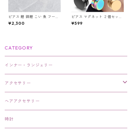
ピアス 鯉 錦鯉 こい 魚 フープ
ピアス マグネット ２個セット
ピアス シルバー カラフル アク
フェイク ノンホール アクセサ
¥2,300
¥599
セサリー
リー マグネットピアス メンズ
レディース ユニセックス
CATEGORY
インナー・ランジェリー
アクセサリー
ネックレス・チョーカー
ヘアアクセサリー
ピアス・イヤリング・鼻ピアス
時計