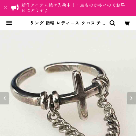
新作アイテム続々入荷中！１点ものが多いのでお早
めにどうぞ♪
リング 指輪 レディース クロス チェ
ーン 十字架 シルバー アクセサリー
調整可 オープンリング Cリング ジ
ュエリー ロザリオ | ちゅらネット
「にふぇーでーびる」