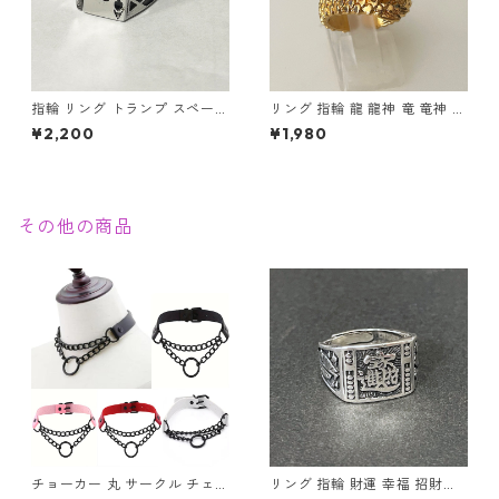
指輪 リング トランプ スペード
リング 指輪 龍 龍神 竜 竜神 金
エース ステンレス 幸運 勝負運
龍 ゴールド スパイラル メンズ
¥2,200
¥1,980
ラッキーアイテム ギャンブル
アクセサリー
ゲーム メンズアクセサリー
その他の商品
チョーカー 丸 サークル チェー
リング 指輪 財運 幸福 招財進