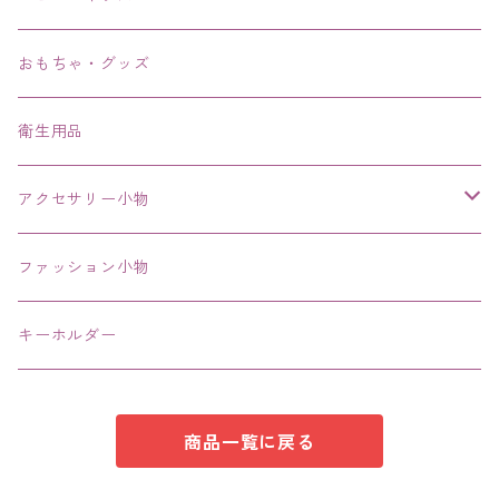
ブレスレット、バングル、ブレス、腕輪
おもちゃ・グッズ
ネックレス、チョーカー
衛生用品
その他
アクセサリー小物
エコバッグ コンビニ
ファッション小物
キーホルダー
商品一覧に戻る