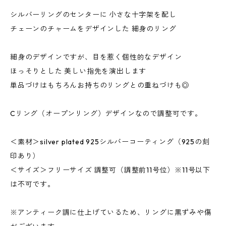
シルバーリングのセンターに 小さな十字架を配し
チェーンのチャームをデザインした 細身のリング
細身のデザインですが、目を惹く個性的なデザイン
ほっそりとした 美しい指先を演出します
単品づけはもちろんお持ちのリングとの重ねづけも◎
Cリング（オープンリング）デザインなので調整可です。
＜素材＞silver plated 925シルバーコーティング（925の刻
印あり）
＜サイズ＞フリーサイズ 調整可（調整前11号位）※11号以下
は不可です。
※アンティーク調に仕上げているため、リングに黒ずみや傷