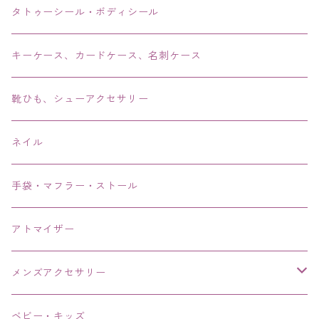
リング・指輪
タトゥーシール・ボディシール
ブレス・バングル・ブレスレット・腕輪
キーケース、カードケース、名刺ケース
アンクレット
靴ひも、シューアクセサリー
ネイル
手袋・マフラー・ストール
アトマイザー
メンズアクセサリー
リング、指輪
ベビー・キッズ