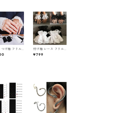
 つけ袖 フリル
付け袖 レース フリル
 ボタン 手首 長
つけ袖 袖口 レディー
00
¥799
口 カフス 萌え袖
ス つけそで レトロ メ
 レイヤード 上
イド 上品 エレガント
レガント コスプ
カワイイ コスプレ フ
ェミニン 清楚 可
ェミニン 清楚 可憐 甘
辛 袖口 姫系
辛 袖口 姫系 フレア