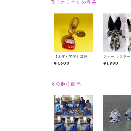
かわいい フリル
同じカテゴリの商品
【金運・開運】幸運を
ファー マフラー
呼ぶ 招き猫 ネコ達磨
格子柄 リボン 
¥1,600
¥1,980
招財進寶 赤猫 縁起物
ファー ティペッ
キーホルダー
フェイクファー
ウォーマー レト
結び レディース
ふわ 暖かい 付
その他の商品