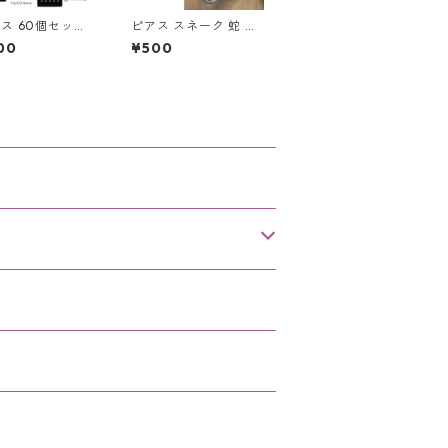
ス 60個セット
ピアス スネーク 蛇 片
タル ストレート
耳用 スネークピアス
00
¥500
 スクリュー 3種
レディース メンズ ユ
ュエル 鼻ピ ボデ
ニセックス アクセサリ
ス ノストリル
ー イヤーカフピアス
レス カラフル
イヤーラップピアス ス
ト クリア 軟骨
ネーク
 新品 アクセサ
レディース メン
ニセックス ステ
ス