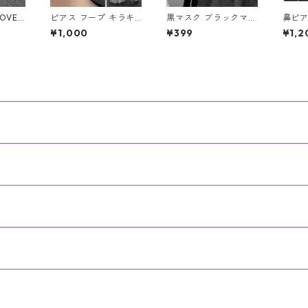
OVE
ピアス フープ キラキ
黒マスク ブラックマス
鼻ピア
ユニセ
ラ ゴールド シルバー
ク 布マスク 洗える マ
クリス
¥1,000
¥399
¥1,2
ー
コンビ フープピアス
スク お洒落 ファッシ
L字型
ゴールドライン グリッ
ョン ブラック フェイ
類 ジ
ター ユニセックス ス
スマスク だてマスク
ィピア
テンレス レディース
厚地 中綿入り
ステン
アクセサリー ざらざら
ホワイ
ピアス
リー 
ズ ユ
ンレ