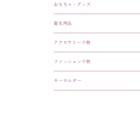
ブレスレット、バングル、ブレス、腕輪
おもちゃ・グッズ
ネックレス、チョーカー
衛生用品
その他
アクセサリー小物
エコバッグ コンビニ
ファッション小物
キーホルダー