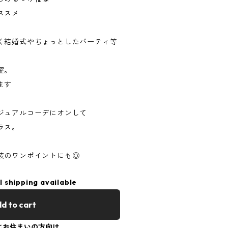
ススメ
く結婚式やちょっとしたパーティ等
躍。
ます
ジュアルコーデにオンして
ラス。
装のワンポイントにも◎
l shipping available
d to cart
にお住まいの方向け