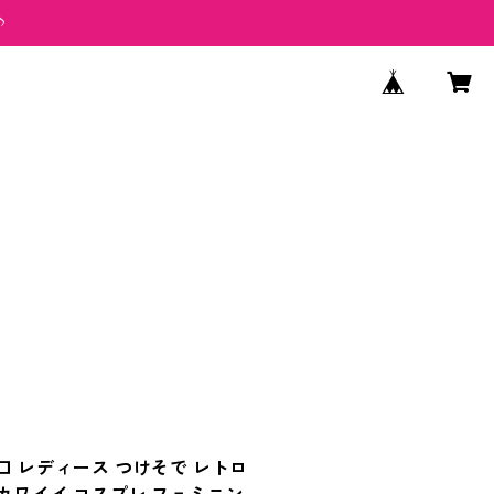
♪
口 レディース つけそで レトロ