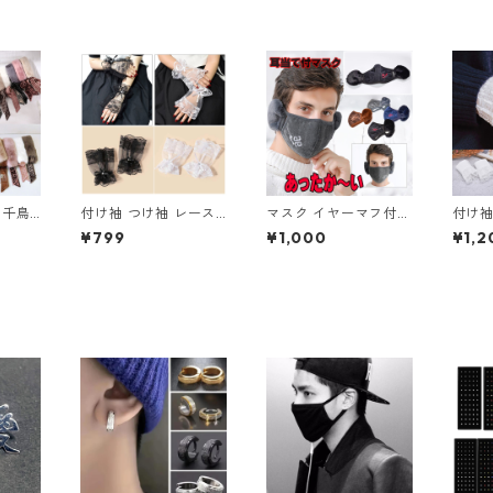
 千鳥
付け袖 つけ袖 レース
マスク イヤーマフ付
付け袖
つけ襟
薄手 手首 長袖 袖口 リ
耳当て付 耳カバー フ
レース
¥799
¥1,000
¥1,2
ト 黒
ボン ビジュー クリス
リース あったか 冬 暖
袖 袖
 ネック
タル 萌え袖 上品 エレ
かい 冬用 黒 茶 グレー
レトロ
ロ 蝶
ガント コスプレ フェ
青 ボア マスクマフ 柔
品 エ
 ふわ
ミニン 清楚 可憐 甘辛
らか ウォーマー 防寒
レ フ
け襟
袖口 姫系 洋服
ウィンタースポーツ
憐 甘