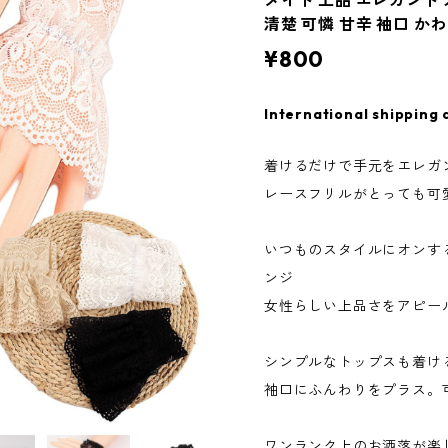
メイド 上品 エレガント
清楚 可憐 甘辛 袖口 か
¥800
International shipping 
着けるだけで手元をエレガ
レースフリルがとっても可
いつものスタイルにオンす
ンジ
女性らしい上品さをアピー
シンプルなトップスも着け
袖口にふんわりをプラス。
ワンランク上のお洒落が楽