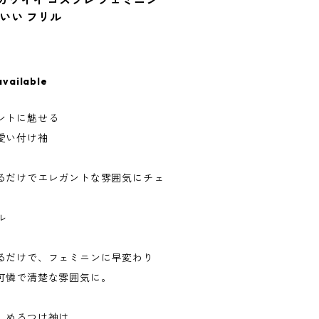
 カワイイ コスプレ フェミニン
わいい フリル
available
ントに魅せる
愛い付け袖
るだけでエレガントな雰囲気にチェ
ル
るだけで、フェミニンに早変わり
可憐で清楚な雰囲気に。
しめるつけ袖は