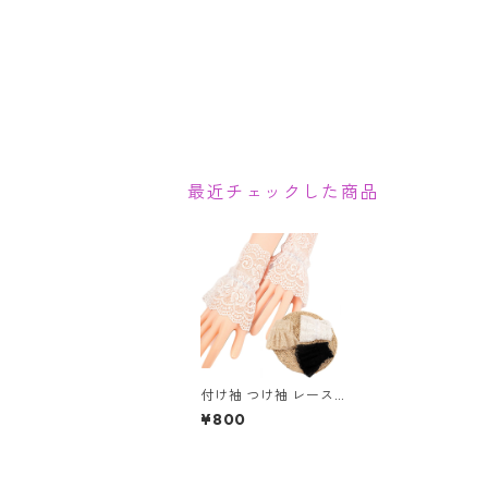
最近チェックした商品
付け袖 つけ袖 レース
袖口 レディース つけ
¥800
そで レトロ メイド 上
品 エレガント カワイ
イ コスプレ フェミニ
ン 清楚 可憐 甘辛 袖口