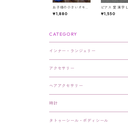
お子様の小さいオモチ
ピアス 愛 漢字 L
ャのお片付けのお悩み
鏡面 シルバー 
¥1,880
¥1,550
解消！レゴマット収納
ック アクセサリ
袋 Lサイズ 150cm
CATEGORY
インナー・ランジェリー
アクセサリー
ネックレス・チョーカー
ヘアアクセサリー
ピアス・イヤリング・鼻ピアス
時計
リング・指輪
タトゥーシール・ボディシール