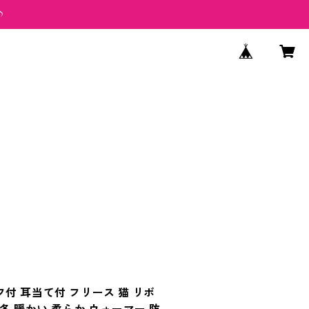
♪
付 耳当て付 フリース 猫 リボ