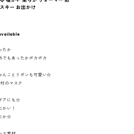
 冬 暖かい 柔らか ウォーマー 防
 スキー お出かけ
available
ったか
外でもあったかポカポカ
ゃんことリボンも可愛い☆
フ付のマスク
ドアにも☆
たかい！
たか☆
ース素材