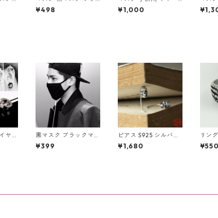
マフ
ックマスク 布マスク
マフ付 耳当て付 あっ
る イ
¥498
¥1,000
¥1,3
 ファ
蝶 バタフライ ハート
たか 洗える コットン
て付 
暖かい
洗える プリント 女性
冬 暖かい 秋冬 柔らか
トン 
 おし
夜蝶 アゲハ 小悪魔 ag
ウォーマー 防寒 アウ
い 秋
ト ボ
eha だてマスク キャ
トドア 通学 散歩 スキ
マー 
毛 防
バクラ キャバ嬢
ー お出かけ かわいい
通勤 
 イヤー
黒マスク ブラックマス
ピアス S925 シルバー
リング
カフ 2
ク 布マスク 洗える マ
ピアス スカル ユニセ
ケルト
¥399
¥1,680
¥55
 レデ
スク お洒落 ファッシ
ックス フックピアス
ルハン
ノンホ
ョン ブラック フェイ
片耳用
シルバ
プ リ
スマスク だてマスク
イヤリ
厚地 中綿入り
ー