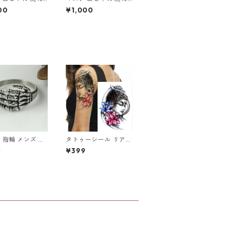
ヤーマフ付 耳当
る イヤーマフ付 耳当
00
¥1,000
あったか 綿 コッ
て付 フリース あった
メッシュ 冬 暖か
か 冬 暖かい おしゃれ
冬 柔らか ウォー
秋冬 黒 茶 グレー 青
防寒 アウトドア
ふわふわ 柔らか 裏起
通学 散歩
毛 ウォーマー 防寒
 指輪 メンズ ス
タトゥーシール リアル
ン ハンド スカ
仏像 ブッダ 仏様 ほと
0
¥399
ド アンティーク
け 仏 蓮 蓮の花 仏教
ー アクセサリー
入れ墨 刺青 ボディア
ート タトゥー シール
防水 オマケ付