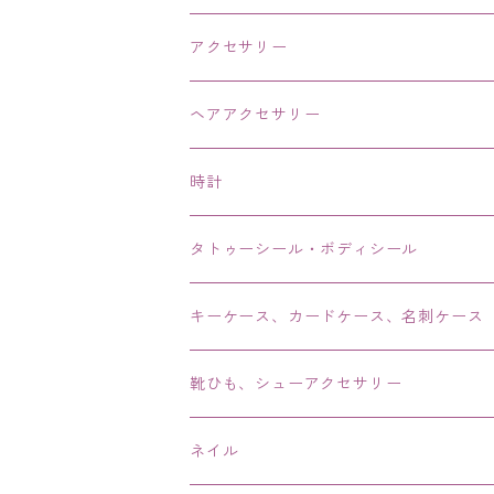
アクセサリー
ネックレス・チョーカー
ヘアアクセサリー
ピアス・イヤリング・鼻ピアス
時計
リング・指輪
タトゥーシール・ボディシール
ブレス・バングル・ブレスレット・腕輪
キーケース、カードケース、名刺ケース
アンクレット
靴ひも、シューアクセサリー
ネイル