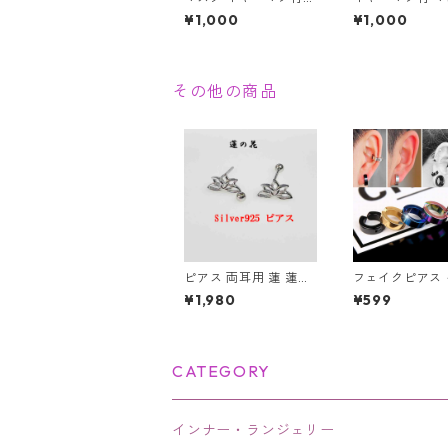
耳当て付 耳カバー フ
耳当て付 マスク
¥1,000
¥1,000
リース あったか 冬 暖
洗える フリース
かい 冬用 黒 茶 グレー
ー あったか 冬 
青 ボア マスクマフ 柔
かわいい リボン
らか ウォーマー 防寒
ゃれ ワンポイン
ウィンタースポーツ
ア ふわふわ 裏起
その他の商品
寒
ピアス 両耳用 蓮 蓮の
フェイクピアス
花 蓮花 蓮華 ロータス
クリップ イヤー
¥1,980
¥599
ハス はす 透かし S925
個セット メンズ
スターリングシルバー
ィース ピアス 
Silver925
ール 片耳用 フー
ング 挟むだけ 
ング アクセサリ
CATEGORY
インナー・ランジェリー