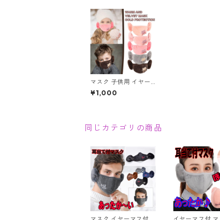
マスク 子供用 イヤー
マフ付 耳当て付 フリ
¥1,000
ース 猫 リボン 動物 あ
ったか 洗える 冬 暖か
い 柔らか ウォーマー
防寒 アウトドア 通学
散歩 スキー お出かけ
同じカテゴリの商品
マスク イヤーマフ付
イヤーマフ付 マ