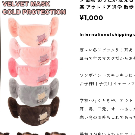
ン 動物 あったか 洗える
寒 アウトドア 通学 散歩
¥1,000
International shipping 
寒～い冬にピッタリ！耳あ
耳当て付のマスクだからお
ワンポイントのキラキラに
お子様用 子供用 イヤーマ
学校へ行くときや、アウト
耳、鼻、口元、オールあっ
寒い冬のお外もこれであっ
手触りが良いふわふわフリ