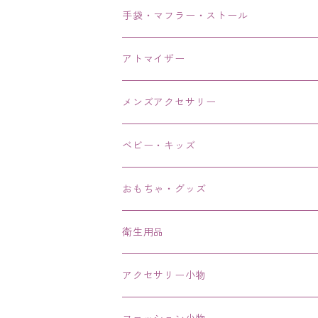
手袋・マフラー・ストール
アトマイザー
メンズアクセサリー
リング、指輪
ベビー・キッズ
ブレスレット、バングル、ブレス、腕輪
おもちゃ・グッズ
ネックレス、チョーカー
衛生用品
その他
アクセサリー小物
エコバッグ コンビニ