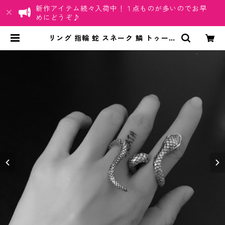
新作アイテム続々入荷中！１点ものが多いのでお早
めにどうぞ♪
リング 指輪 蛇 スネーク 鱗 トゥーリ
ング 2本指 ツーフィンガー ツーリ
ング 2本指リング 二本指型 | ちゅら
ネット「にふぇーでーびる」