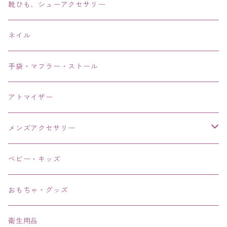
アンクレット
靴ひも、シューアクセサリー
ネイル
手袋・マフラー・ストール
アトマイザー
メンズアクセサリー
リング、指輪
ベビー・キッズ
ブレスレット、バングル、ブレス、腕輪
おもちゃ・グッズ
ネックレス、チョーカー
衛生用品