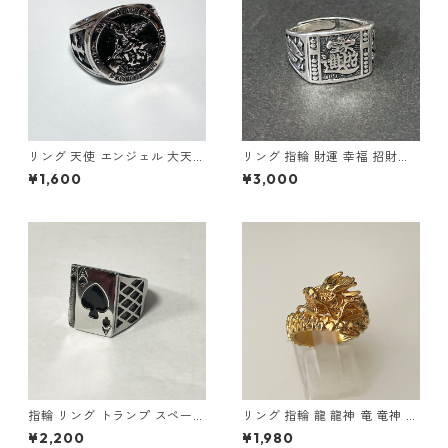
リング 天使 エンジェル 大天使
リング 指輪 財運 幸福 招財進
ミカエル 十字架 クロス 指輪
寶 (しょうざいしんぽう) 宝船
¥1,600
¥3,000
ステンレス メンズアクセサリ
縁起物
ー
指輪 リング トランプ スペード
リング 指輪 龍 龍神 竜 竜神 金
エース ステンレス 幸運 勝負運
龍 ゴールド スパイラル メンズ
¥2,200
¥1,980
ラッキーアイテム ギャンブル
アクセサリー