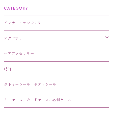
CATEGORY
インナー・ランジェリー
アクセサリー
ネックレス・チョーカー
ヘアアクセサリー
ピアス・イヤリング・鼻ピアス
時計
リング・指輪
タトゥーシール・ボディシール
ブレス・バングル・ブレスレット・腕輪
キーケース、カードケース、名刺ケース