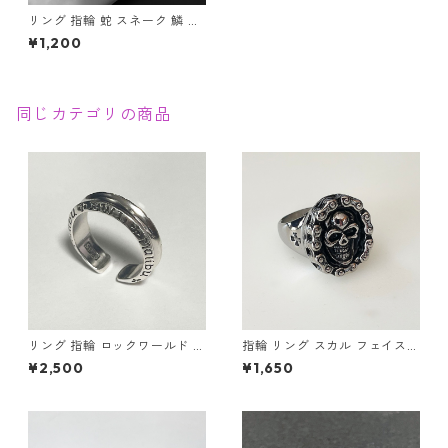
リング 指輪 蛇 スネーク 鱗 ト
ゥーリング 2本指 ツーフィン
¥1,200
ガー ツーリング 2本指リング
二本指型
同じカテゴリの商品
リング 指輪 ロックワールド パ
指輪 リング スカル フェイスチ
ンク ロック レタリング 鏡面
ェーン ドクロ 髑髏 パンク ロ
¥2,500
¥1,650
ユニセックス
ック クロス メンズアクセサリ
ー