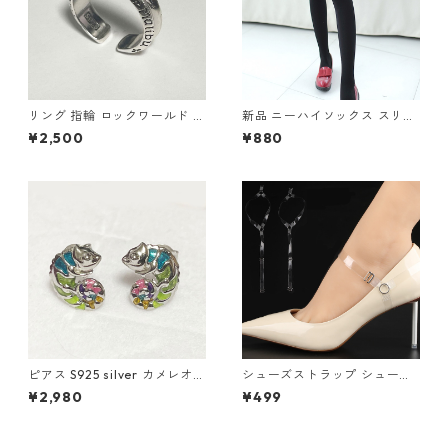
リング 指輪 ロックワールド パ
新品 ニーハイソックス スリー
ンク ロック レタリング 鏡面
ラインボーダー タイツ ニーソ
¥2,500
¥880
ユニセックス
ニーハイ 黒 白 ブラック ホワ
イト ボーダー
ピアス S925 silver カメレオン
シューズストラップ シューズ
爬虫類 カラフル レインボー シ
バンド 透明 幅広 パンプスバン
¥2,980
¥499
ルバー スタッド
ド クリア フック ワンタッチ
シリコン 1足分（2本入） パカ
パカ防止 靴ずれ防止