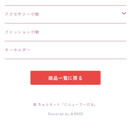
その他
アクセサリー小物
エコバッグ コンビニ
ファッション小物
キーホルダー
商品一覧に戻る
© ちゅらネット「にふぇーでーびる」
Powered by