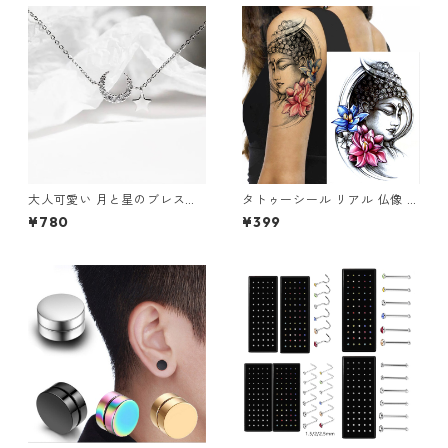
アス 耳 鼻 唇 ボディピアス
大人可愛い 月と星のブレスレ
タトゥーシール リアル 仏像 ブ
ット シルバー ムーンスター 華
ッダ 仏様 ほとけ 仏 蓮 蓮の花
¥780
¥399
奢デザイン レディースアクセ
仏教 入れ墨 刺青 ボディアート
サリー
タトゥー シール 防水 オマケ付