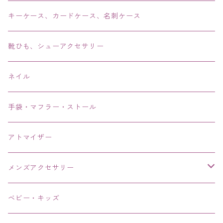
ブレス・バングル・ブレスレット・腕輪
キーケース、カードケース、名刺ケース
アンクレット
靴ひも、シューアクセサリー
ネイル
手袋・マフラー・ストール
アトマイザー
メンズアクセサリー
リング、指輪
ベビー・キッズ