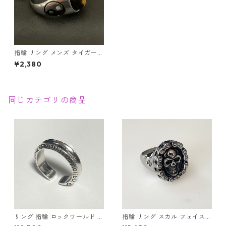
指輪 リング メンズ タイガーア
イ 陰陽 勾玉 厄除け 金運 パワ
¥2,380
ーストーン アクセサリー
同じカテゴリの商品
リング 指輪 ロックワールド パ
指輪 リング スカル フェイスチ
ンク ロック レタリング 鏡面
ェーン ドクロ 髑髏 パンク ロ