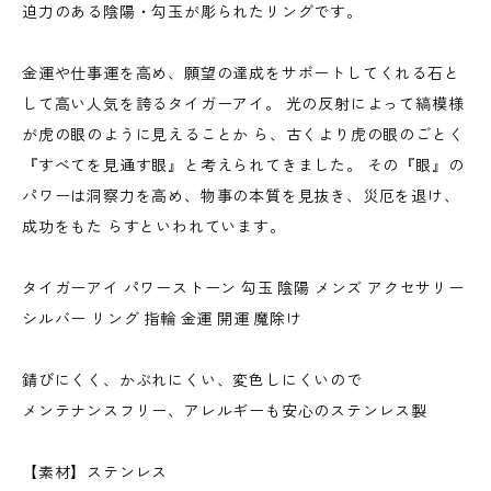
迫力のある陰陽・勾玉が彫られたリングです。
金運や仕事運を高め、願望の達成をサポートしてくれる石と
して高い人気を誇るタイガーアイ。 光の反射によって縞模様
が虎の眼のように見えることか ら、古くより虎の眼のごとく
『すべてを見通す眼』と考えられてきました。 その『眼』の
パワーは洞察力を高め、物事の本質を見抜き、災厄を退け、
成功をもた らすといわれています。
タイガーアイ パワーストーン 勾玉 陰陽 メンズ アクセサリー
シルバー リング 指輪 金運 開運 魔除け
錆びにくく、かぶれにくい、変色しにくいので
メンテナンスフリー、アレルギーも安心のステンレス製
【素材】ステンレス