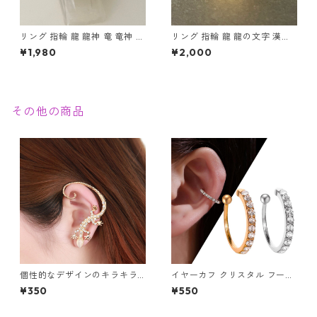
リング 指輪 龍 龍神 竜 竜神 金
リング 指輪 龍 龍の文字 漢字
龍 ゴールド スパイラル メンズ
紋章 印台 ゴールド メンズ ア
¥1,980
¥2,000
アクセサリー
クセサリー
その他の商品
個性的なデザインのキラキラ
イヤーカフ クリスタル フープ
可愛いトカゲデザインのピア
シンプル ノンホール イヤーク
¥350
¥550
ス 片耳用
リップ イヤーカフ 片耳用 ユニ
セックス きらきら フェイクピ