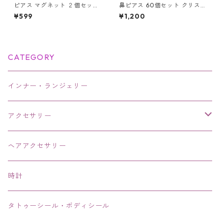
ピアス マグネット ２個セット
鼻ピアス 60個セット クリス
フェイク ノンホール アクセサ
タル ストレート L字型 スクリ
¥599
¥1,200
リー マグネットピアス メンズ
ュー 3種類 ジュエル 鼻ピ ボデ
レディース ユニセックス
ィピアス ノストリル ステンレ
ス カラフル ホワイト クリア
軟骨ピアス 新品 アクセサリー
レディース メンズ ユニセック
CATEGORY
ス ステンレス
インナー・ランジェリー
アクセサリー
ネックレス・チョーカー
ヘアアクセサリー
ピアス・イヤリング・鼻ピアス
時計
リング・指輪
タトゥーシール・ボディシール