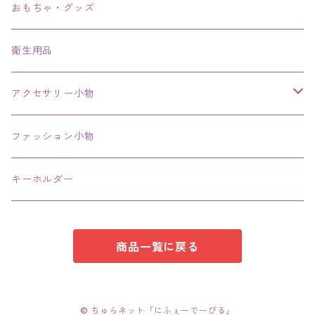
ブレスレット、バングル、ブレス、腕輪
おもちゃ・グッズ
ネックレス、チョーカー
衛生用品
その他
アクセサリー小物
エコバッグ コンビニ
ファッション小物
キーホルダー
商品一覧に戻る
© ちゅらネット「にふぇーでーびる」