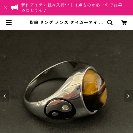
新作アイテム続々入荷中！１点ものが多いのでお早
めにどうぞ♪
指輪 リング メンズ タイガーアイ 陰
陽 勾玉 厄除け 金運 パワーストーン
アクセサリー | ちゅらネット「にふ
ぇーでーびる」