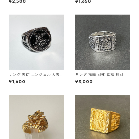
¥2,500
¥1,650
ユニセックス
ック クロス メンズアクセサリ
ー
リング 天使 エンジェル 大天使
リング 指輪 財運 幸福 招財進
ミカエル 十字架 クロス 指輪
寶 (しょうざいしんぽう) 宝船
¥1,600
¥3,000
ステンレス メンズアクセサリ
縁起物
ー