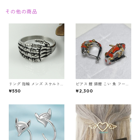
その他の商品
リング 指輪 メンズ スケルトン
ピアス 鯉 錦鯉 こい 魚 フープ
ハンド スカルハンド アンティ
ピアス シルバー カラフル アク
¥550
¥2,300
ーク シルバー アクセサリー
セサリー