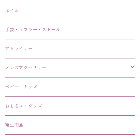
ネイル
手袋・マフラー・ストール
アトマイザー
メンズアクセサリー
リング、指輪
ベビー・キッズ
ブレスレット、バングル、ブレス、腕輪
おもちゃ・グッズ
ネックレス、チョーカー
衛生用品