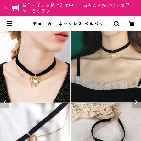
新作アイテム続々入荷中！１点ものが多いのでお早
めにどうぞ♪
チョーカー ネックレス ベルベット
ハート パール ゴールド チェーン ブ
ラック ガーリー フェミニン 大人カ
ワイイ | ちゅらネット「にふぇーで
ーびる」