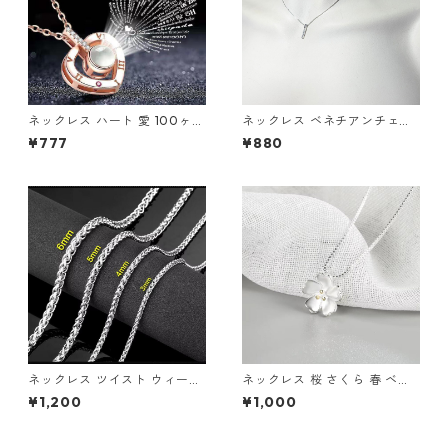
ネックレス ハート 愛 100ヶ国
ネックレス ベネチアンチェー
言語の愛してる ジルコニア シ
ン ミニマル バーペンダント ラ
¥777
¥880
ルバー プロジェクター
インストーン
ネックレス ツイスト ウィート
ネックレス 桜 さくら 春 ベネ
チェーン ロープ 編み込み シン
チアンチェーン シルバー サク
¥1,200
¥1,000
プル ステンレス シルバー メン
ラ チェリーブロッサム お花見
ズ ジュエリー アクセサリー
ボックスチェーン レディース
アクセサリー