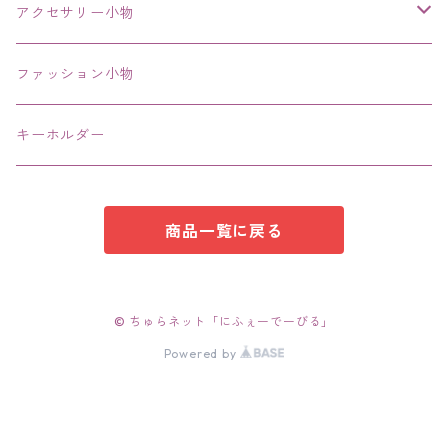
その他
アクセサリー小物
エコバッグ コンビニ
ファッション小物
キーホルダー
商品一覧に戻る
© ちゅらネット「にふぇーでーびる」
Powered by