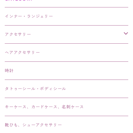
インナー・ランジェリー
アクセサリー
ネックレス・チョーカー
ヘアアクセサリー
ピアス・イヤリング・鼻ピアス
時計
リング・指輪
タトゥーシール・ボディシール
ブレス・バングル・ブレスレット・腕輪
キーケース、カードケース、名刺ケース
アンクレット
靴ひも、シューアクセサリー