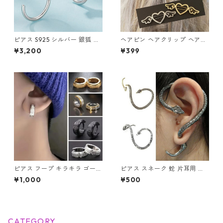
ピアス S925 シルバー 銀狐 狐
ヘアピン ヘアクリップ ヘアア
キツネ フックピアス Silver ア
クセサリー オープンハート 天
¥3,200
¥399
クセサリー
使の羽根 ハート フレームピン
髪飾り 羽 フレームピン 翼 ヘ
アアレンジ 髪留め
ピアス フープ キラキラ ゴール
ピアス スネーク 蛇 片耳用 ス
ド シルバー コンビ フープピア
ネークピアス レディース メン
¥1,000
¥500
ス ゴールドライン グリッター
ズ ユニセックス アクセサリー
ユニセックス ステンレス レデ
イヤーカフピアス イヤーラッ
ィース アクセサリー ざらざら
プピアス スネーク
CATEGORY