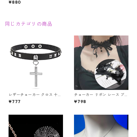
¥880
チェーン ブラック ガーリー フ
ェミニン 大人カワイイ
同じカテゴリの商品
レザーチョーカー クロス 十字
チョーカー リボン レース ブラ
架 チョーカー ロザリオ スタッ
ック ストーン アクセサリー コ
¥777
¥798
ズ コスプレ 地雷系 シスター V
スプレ レディース
系 パンク ロック 首輪