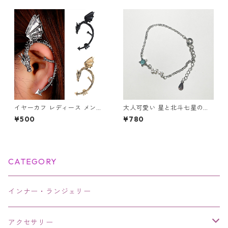
だけ イヤリング アクセサリー
イヤーカフ レディース メンズ
大人可愛い 星と北斗七星のブ
ドラゴン 竜 龍 片耳用 アンテ
レスレット ビジュー シルバー
¥500
¥780
ィーク イヤーラップ ノンホー
スター 華奢デザイン
ル ユニセックス シルバー ヴィ
ンテージ ブラック
CATEGORY
インナー・ランジェリー
アクセサリー