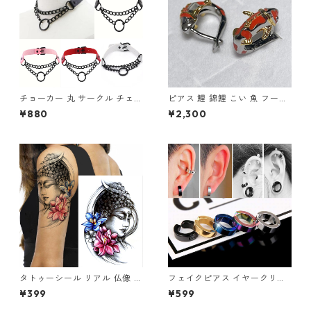
チョーカー 丸 サークル チェー
ピアス 鯉 錦鯉 こい 魚 フープ
ン レザー ブラック ２連チェー
ピアス シルバー カラフル アク
¥880
¥2,300
ン レザーチョーカー
セサリー
タトゥーシール リアル 仏像 ブ
フェイクピアス イヤークリッ
ッダ 仏様 ほとけ 仏 蓮 蓮の花
プ イヤーカフ 2個セット メン
¥399
¥599
仏教 入れ墨 刺青 ボディアート
ズ レディース ピアス ノンホー
タトゥー シール 防水 オマケ付
ル 片耳用 フープ リング 挟む