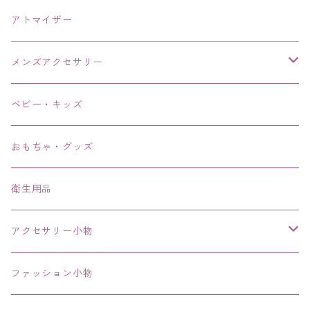
アトマイザー
メンズアクセサリー
リング、指輪
ベビー・キッズ
ブレスレット、バングル、ブレス、腕輪
おもちゃ・グッズ
ネックレス、チョーカー
衛生用品
その他
アクセサリー小物
エコバッグ コンビニ
ファッション小物