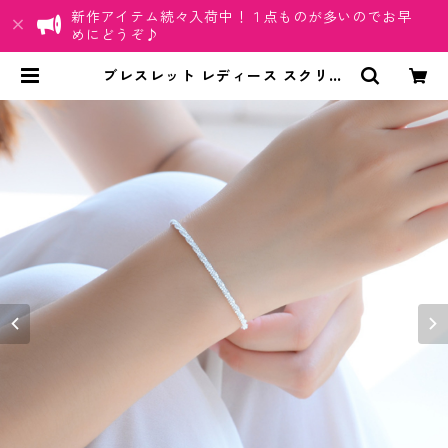
新作アイテム続々入荷中！１点ものが多いのでお早
めにどうぞ♪
ブレスレット レディース スクリュ
ー チェーン シルバー ブレス 925 ス
クリュー アクセサリー チェーン 細
身 華奢 女性 ジュエリー シンプル き
らきら | ちゅらネット「にふぇーで
ーびる」