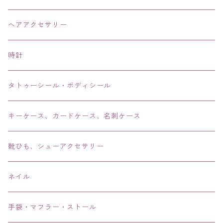
ネックレス・チョーカー
ヘアアクセサリー
ピアス・イヤリング・鼻ピアス
時計
リング・指輪
タトゥーシール・ボディシール
ブレス・バングル・ブレスレット・腕輪
キーケース、カードケース、名刺ケース
アンクレット
靴ひも、シューアクセサリー
ネイル
手袋・マフラー・ストール