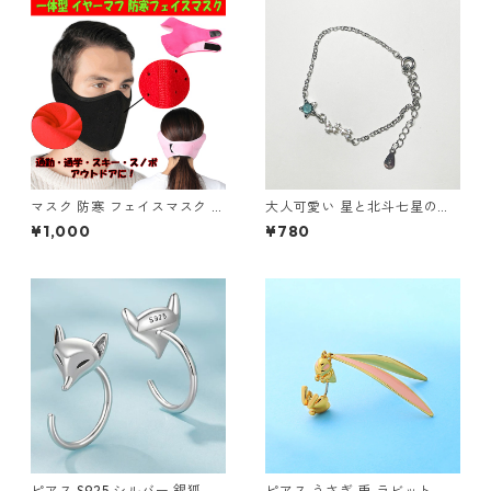
マスク 防寒 フェイスマスク イ
大人可愛い 星と北斗七星のブ
ヤーマフ 耳カバー 一体型 洗え
レスレット ビジュー シルバー
¥1,000
¥780
る 耳当て付 フリース ボア あ
スター 華奢デザイン
ったか 冬 暖かい ウォーマー
防寒 アウトドア 通勤 通学 男
女兼用 スポーツ
ピアス S925 シルバー 銀狐 狐
ピアス うさぎ 兎 ラビット ゴ