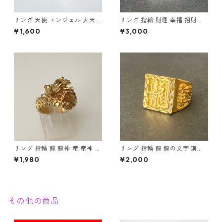
リング 天使 エンジェル 大天使
リング 指輪 財運 幸福 招財進
ミカエル 十字架 クロス 指輪
寶 (しょうざいしんぽう) 宝船
¥1,600
¥3,000
ステンレス メンズアクセサリ
縁起物
ー
リング 指輪 龍 龍神 竜 竜神 金
リング 指輪 龍 龍の文字 漢字
龍 ゴールド スパイラル メンズ
紋章 印台 ゴールド メンズ ア
¥1,980
¥2,000
アクセサリー
クセサリー
その他の商品