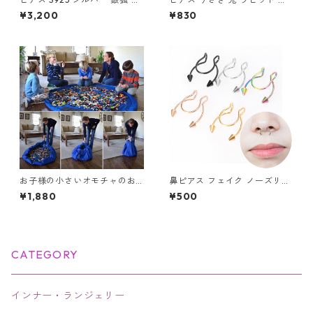
キツネ フックピアス Silver ア
ールド ピンクの長い耳 可愛い
¥3,200
¥830
クセサリー
レディース
お子様の小さいオモチャのお
鼻ピアス フェイク ノーズリン
片付けのお悩み解消！レゴマ
グ ボディピアス セプタム ステ
¥1,880
¥500
ット収納袋 Lサイズ 150cm
ンレス ノンホール 挟む フェイ
ク鼻ピアス サーキュラーバー
ベル風 スパイク 鼻ピ アクセサ
リー
CATEGORY
インナー・ランジェリー