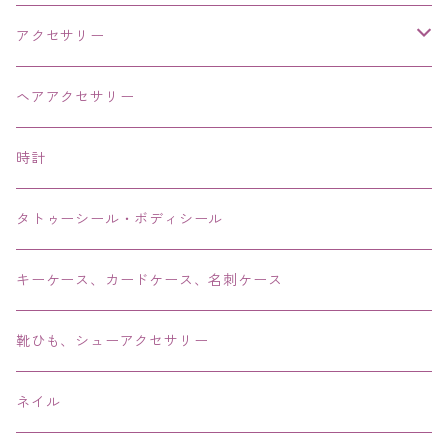
アクセサリー
ネックレス・チョーカー
ヘアアクセサリー
ピアス・イヤリング・鼻ピアス
時計
リング・指輪
タトゥーシール・ボディシール
ブレス・バングル・ブレスレット・腕輪
キーケース、カードケース、名刺ケース
アンクレット
靴ひも、シューアクセサリー
ネイル