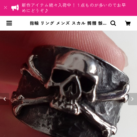
新作アイテム続々入荷中！１点ものが多いのでお早
めにどうぞ♪
指輪 リング メンズ スカル 髑髏 骸骨
スカルボーン ドクロマーク デス テ
ンプル騎士団 クロスボーン シルバ
ー ステンレス | ちゅらネット「にふ
ぇーでーびる」