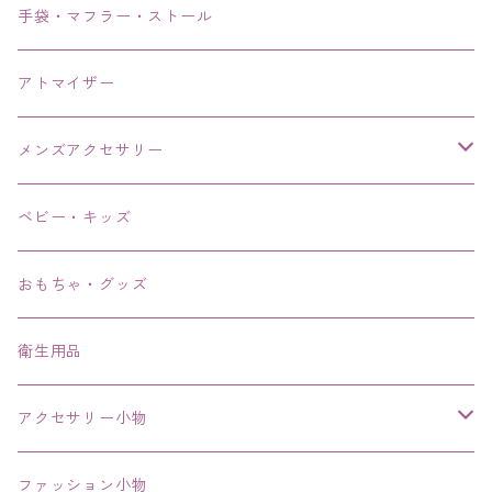
手袋・マフラー・ストール
アトマイザー
メンズアクセサリー
リング、指輪
ベビー・キッズ
ブレスレット、バングル、ブレス、腕輪
おもちゃ・グッズ
ネックレス、チョーカー
衛生用品
その他
アクセサリー小物
エコバッグ コンビニ
ファッション小物