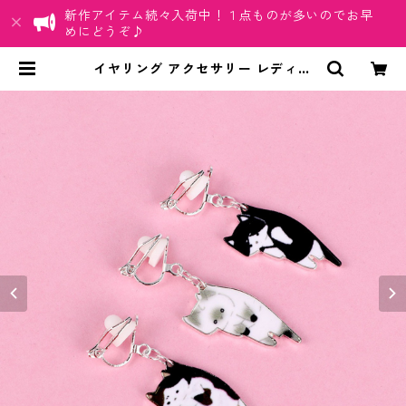
新作アイテム続々入荷中！１点ものが多いのでお早
めにどうぞ♪
イヤリング アクセサリー レディー
ス 猫 片耳用 動物 にゃんこ キャット
カワイイ 首根っこつままれ つまま
れネコ 白猫 ハチワレ | ちゅらネット
「にふぇーでーびる」