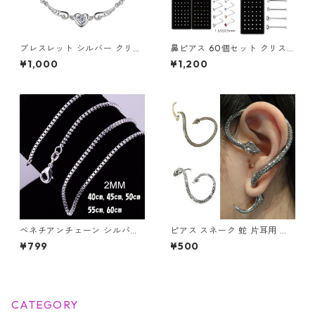
ブレスレット シルバー クリス
鼻ピアス 60個セット クリス
タル ブレス オープンハート 水
タル ストレート L字型 スクリ
¥1,000
¥1,200
晶 ハート 天使の羽 羽根 羽 天
ュー 3種類 ジュエル 鼻ピ ボデ
使 翼 エンジェル
ィピアス ノストリル ステンレ
ス カラフル ホワイト クリア
軟骨ピアス 新品 アクセサリー
レディース メンズ ユニセック
ス ステンレス
ベネチアンチェーン シルバー
ピアス スネーク 蛇 片耳用 ス
925 ネックレス 2mm ユニセ
ネークピアス レディース メン
¥799
¥500
ックス アクセ レディース メン
ズ ユニセックス アクセサリー
ズ
イヤーカフピアス イヤーラッ
プピアス スネーク
CATEGORY