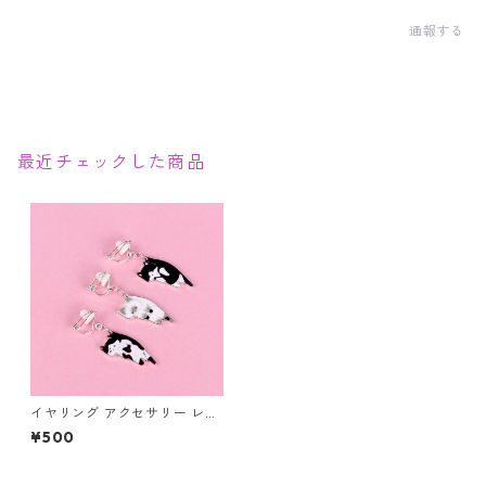
通報する
最近チェックした商品
イヤリング アクセサリー レデ
ィース 猫 片耳用 動物 にゃん
¥500
こ キャット カワイイ 首根っこ
つままれ つままれネコ 白猫 ハ
チワレ