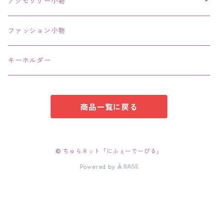
その他
アクセサリー小物
エコバッグ コンビニ
ファッション小物
キーホルダー
商品一覧に戻る
© ちゅらネット「にふぇーでーびる」
Powered by