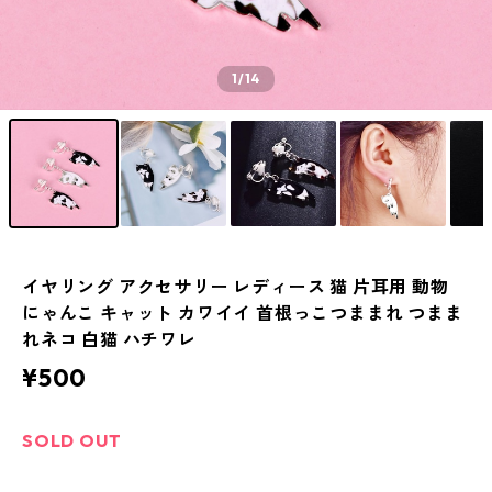
1
/14
イヤリング アクセサリー レディース 猫 片耳用 動物
にゃんこ キャット カワイイ 首根っこつままれ つまま
れネコ 白猫 ハチワレ
¥500
SOLD OUT