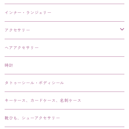
インナー・ランジェリー
アクセサリー
ネックレス・チョーカー
ヘアアクセサリー
ピアス・イヤリング・鼻ピアス
時計
リング・指輪
タトゥーシール・ボディシール
ブレス・バングル・ブレスレット・腕輪
キーケース、カードケース、名刺ケース
アンクレット
靴ひも、シューアクセサリー