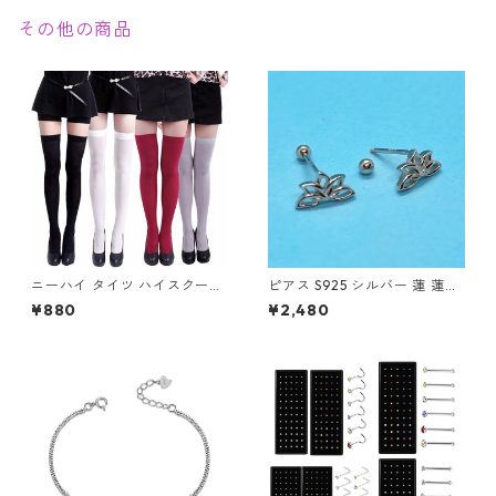
その他の商品
ニーハイ タイツ ハイスクール
ピアス S925 シルバー 蓮 蓮の
メイド コスプレ ニーハイソッ
花 蓮花 蓮華 ロータス 透かし
¥880
¥2,480
クス ナース
レディース Silver アクセサリ
ー