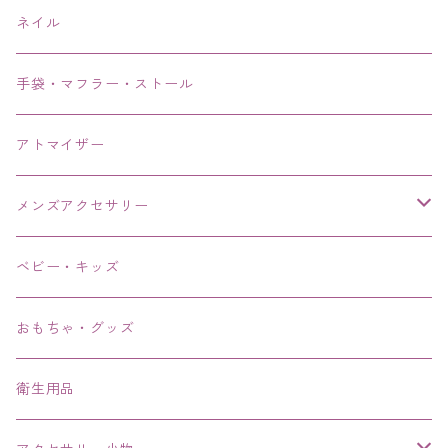
ネイル
手袋・マフラー・ストール
アトマイザー
メンズアクセサリー
リング、指輪
ベビー・キッズ
ブレスレット、バングル、ブレス、腕輪
おもちゃ・グッズ
ネックレス、チョーカー
衛生用品