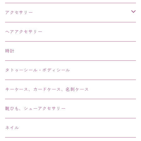
アクセサリー
ネックレス・チョーカー
ヘアアクセサリー
ピアス・イヤリング・鼻ピアス
時計
リング・指輪
タトゥーシール・ボディシール
ブレス・バングル・ブレスレット・腕輪
キーケース、カードケース、名刺ケース
アンクレット
靴ひも、シューアクセサリー
ネイル