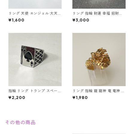
リング 天使 エンジェル 大天使
リング 指輪 財運 幸福 招財進
ミカエル 十字架 クロス 指輪
寶 (しょうざいしんぽう) 宝船
¥1,600
¥3,000
ステンレス メンズアクセサリ
縁起物
ー
指輪 リング トランプ スペード
リング 指輪 龍 龍神 竜 竜神 金
エース ステンレス 幸運 勝負運
龍 ゴールド スパイラル メンズ
¥2,200
¥1,980
ラッキーアイテム ギャンブル
アクセサリー
ゲーム メンズアクセサリー
その他の商品