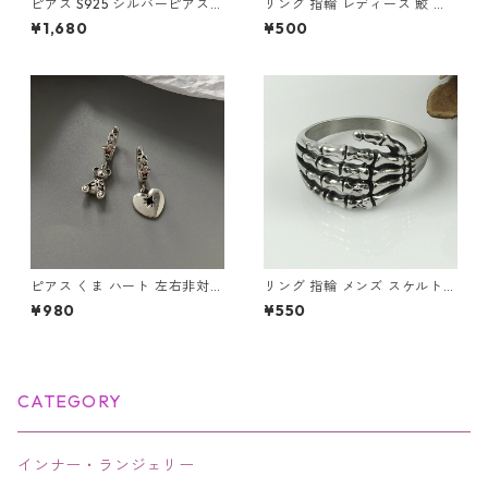
ピアス S925 シルバーピアス
リング 指輪 レディース 鮫 ハ
スカル ユニセックス フックピ
ンマーヘッド シャーク アンテ
¥1,680
¥500
アス 片耳用
ィーク風 サメ さめ ヴィンテー
ジ調 シルバー アクセサリー オ
ープンリング
ピアス くま ハート 左右非対称
リング 指輪 メンズ スケルトン
チャーム シルバー 地雷系 韓国
ハンド スカルハンド アンティ
¥980
¥550
アシメ レディースアクセサリ
ーク シルバー アクセサリー
ー
CATEGORY
インナー・ランジェリー