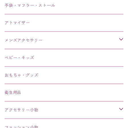
手袋・マフラー・ストール
アトマイザー
メンズアクセサリー
リング、指輪
ベビー・キッズ
ブレスレット、バングル、ブレス、腕輪
おもちゃ・グッズ
ネックレス、チョーカー
衛生用品
その他
アクセサリー小物
エコバッグ コンビニ
ファッション小物