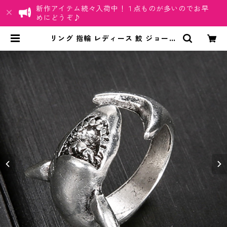
新作アイテム続々入荷中！１点ものが多いのでお早
めにどうぞ♪
リング 指輪 レディース 鮫 ジョーズ
鮫の歯 アンティーク サメ ヴィンテ
ージ調 アンティーク風 シャーク | ち
ゅらネット「にふぇーでーびる」