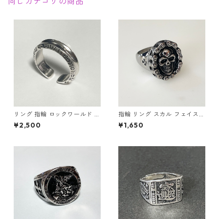
同じカテゴリの商品
リング 指輪 ロックワールド パ
指輪 リング スカル フェイスチ
ンク ロック レタリング 鏡面
ェーン ドクロ 髑髏 パンク ロ
¥2,500
¥1,650
ユニセックス
ック クロス メンズアクセサリ
ー