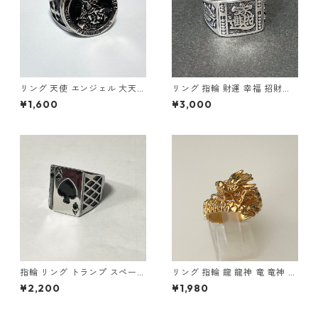
リング 天使 エンジェル 大天使
リング 指輪 財運 幸福 招財進
ミカエル 十字架 クロス 指輪
寶 (しょうざいしんぽう) 宝船
¥1,600
¥3,000
ステンレス メンズアクセサリ
縁起物
ー
指輪 リング トランプ スペード
リング 指輪 龍 龍神 竜 竜神 金
エース ステンレス 幸運 勝負運
龍 ゴールド スパイラル メンズ
¥2,200
¥1,980
ラッキーアイテム ギャンブル
アクセサリー
ゲーム メンズアクセサリー