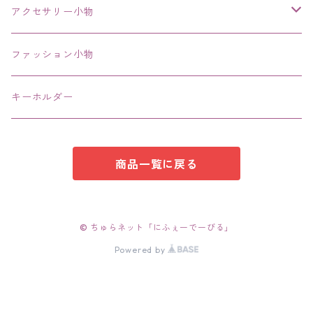
その他
アクセサリー小物
エコバッグ コンビニ
ファッション小物
キーホルダー
商品一覧に戻る
© ちゅらネット「にふぇーでーびる」
Powered by