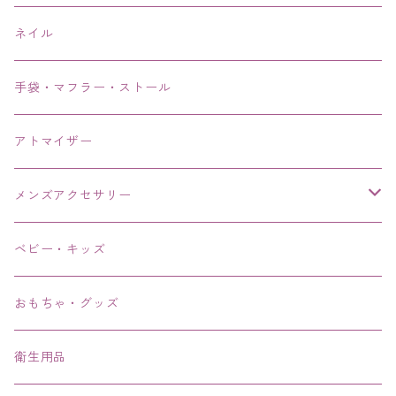
ネイル
手袋・マフラー・ストール
アトマイザー
メンズアクセサリー
リング、指輪
ベビー・キッズ
ブレスレット、バングル、ブレス、腕輪
おもちゃ・グッズ
ネックレス、チョーカー
衛生用品