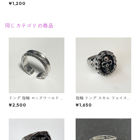
い星 スター ビーズ シルバー C
¥1,200
リング オープンリング かわい
い 上品 アクセサリー サイズ調
整可 ブルースター
同じカテゴリの商品
リング 指輪 ロックワールド パ
指輪 リング スカル フェイスチ
ンク ロック レタリング 鏡面
ェーン ドクロ 髑髏 パンク ロ
¥2,500
¥1,650
ユニセックス
ック クロス メンズアクセサリ
ー