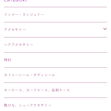
CATEGORY
インナー・ランジェリー
アクセサリー
ネックレス・チョーカー
ヘアアクセサリー
ピアス・イヤリング・鼻ピアス
時計
リング・指輪
タトゥーシール・ボディシール
ブレス・バングル・ブレスレット・腕輪
キーケース、カードケース、名刺ケース
アンクレット
靴ひも、シューアクセサリー