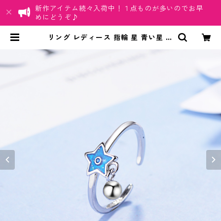
新作アイテム続々入荷中！１点ものが多いのでお早
めにどうぞ♪
リング レディース 指輪 星 青い星 ス
ター ビーズ シルバー Cリング オー
プンリング かわいい 上品 アクセサ
リー サイズ調整可 ブルースター | ち
ゅらネット「にふぇーでーびる」