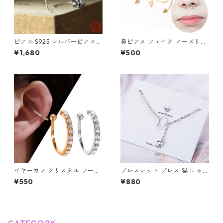
ピアス S925 シルバーピアス
鼻ピアス フェイク ノーズリン
スカル ユニセックス フックピ
グ ボディピアス セプタム ステ
¥1,680
¥500
アス 片耳用
ンレス ノンホール 挟む フェイ
ク鼻ピアス サーキュラーバー
ベル風 スパイク 鼻ピ アクセサ
リー
イヤーカフ クリスタル フープ
ブレスレット ブレス 猫 にゃん
シンプル ノンホール イヤーク
こ 鈴 ネコに鈴 チェーン 華奢
¥550
¥880
リップ イヤーカフ 片耳用 ユニ
猫の顔 CAT フェイス 可愛い
セックス きらきら フェイクピ
シルバー レディース アクセサ
アス 耳 鼻 唇 ボディピアス
リー