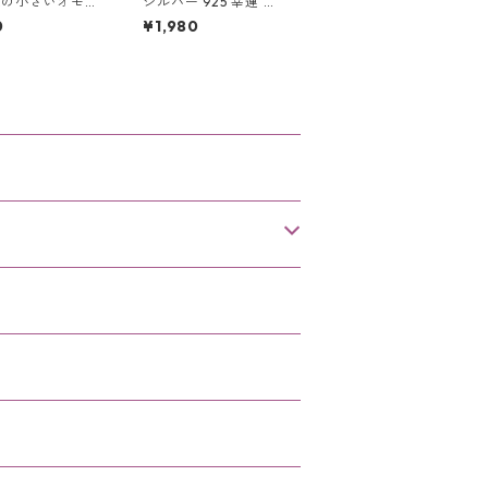
様の小さいオモチ
シルバー 925 幸運 四
お片付けのお悩み
つ葉 クローバー リン
0
¥1,980
！レゴマット収納
グ フリーサイズ 幸運
イズ 45cm
のお守り