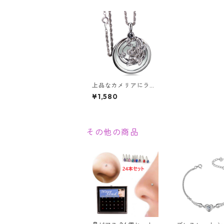
上品なカメリアにライ
ンストーンをあしらっ
¥1,580
た拡大鏡・ルーペペン
ダント スライド式
素敵な透かし柄
その他の商品