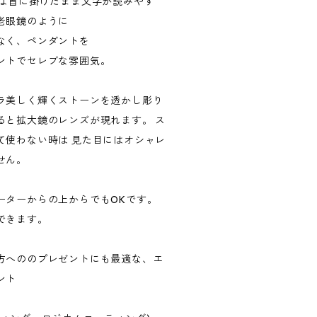
ンは首に掛けたまま文字が読みやす
老眼鏡のように
なく、ペンダントを
ントでセレブな雰囲気。
ラ美しく輝くストーンを透かし彫り
ると拡大鏡のレンズが現れます。 ス
て使わない時は 見た目にはオシャレ
せん。
ーターからの上からでもOKです。
できます。
方へののプレゼントにも最適な、エ
ント