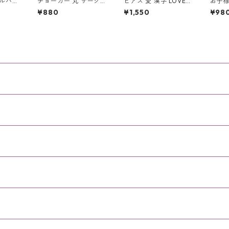
シルバー
チョーカー 丸 サーク
ピアス 愛 漢字 LOVE
お子
ス オ
ル チェーン レザー ブ
鏡面 シルバー ユニセ
ャの
¥880
¥1,550
¥98
晶 ハ
ラック ２連チェーン
ック アクセサリー
解消
根 羽
レザーチョーカー
袋 Sサ
ェル