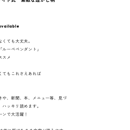
ライド式 素敵な透かし柄
available
なくても大丈夫。
「ルーペペンダント」
ススメ
くてもこれさえあれば
きや、新聞、本、メニュー等、見づ
、ハッキリ読めます。
ーンで大活躍！