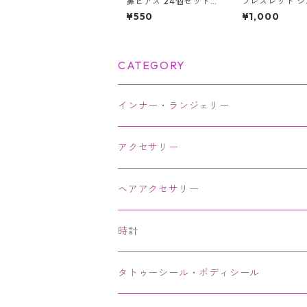
鼻ピアス 24個セット
ブレスレット 
クリスタル 鼻ピ 新品
クリスタル ブレ
¥550
¥1,000
ボディピアス アクセサ
ープンハート 水
リー レディース メン
ート 天使の羽 羽
ズ ユニセックス ステ
天使 翼 エンジ
ンレス
CATEGORY
インナー・ランジェリー
アクセサリー
ネックレス・チョーカー
ヘアアクセサリー
ピアス・イヤリング・鼻ピアス
時計
リング・指輪
タトゥーシール・ボディシール