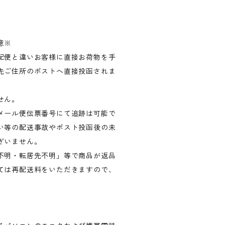
意※
配便と違いお客様に直接お荷物を手
先ご住所のポストへ直接投函されま
せん。
メール便伝票番号にて追跡は可能で
い等の配送事故やポスト投函後の未
ざいません。
不明・転居先不明」等で商品が返品
ては再配送料をいただきますので、