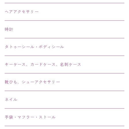
ネックレス・チョーカー
ヘアアクセサリー
ピアス・イヤリング・鼻ピアス
時計
リング・指輪
タトゥーシール・ボディシール
ブレス・バングル・ブレスレット・腕輪
キーケース、カードケース、名刺ケース
アンクレット
靴ひも、シューアクセサリー
ネイル
手袋・マフラー・ストール