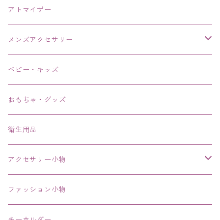
アトマイザー
メンズアクセサリー
リング、指輪
ベビー・キッズ
ブレスレット、バングル、ブレス、腕輪
おもちゃ・グッズ
ネックレス、チョーカー
衛生用品
その他
アクセサリー小物
エコバッグ コンビニ
ファッション小物
キーホルダー