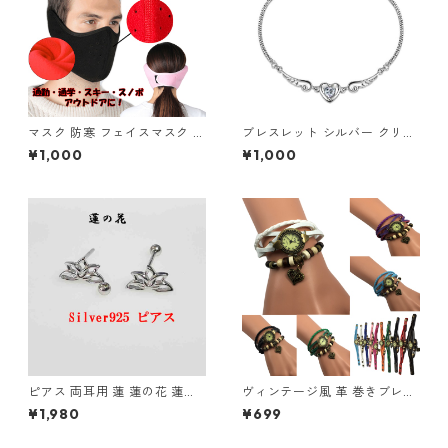
マスク 防寒 フェイスマスク イ
ブレスレット シルバー クリス
ヤーマフ 耳カバー 一体型 洗え
タル ブレス オープンハート 水
¥1,000
¥1,000
る 耳当て付 フリース ボア あ
晶 ハート 天使の羽 羽根 羽 天
ったか 冬 暖かい ウォーマー
使 翼 エンジェル
防寒 アウトドア 通勤 通学 男
女兼用 スポーツ
ピアス 両耳用 蓮 蓮の花 蓮花
ヴィンテージ風 革 巻きブレス
蓮華 ロータス ハス はす 透か
レット 腕時計 レディース チャ
¥1,980
¥699
し S925 スターリングシルバー
ーム付き アンティーク調 ハー
Silver925
ト 星座 蝶 薔薇 リーフ かわい