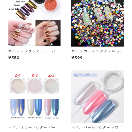
ネイル メタリック ミラーパウ
ネイル カラフル アクリル ライ
ダー デコレーション ミラーネ
ンストーン カラーストーン ラ
¥350
¥399
イル セルフネイル ネイルアー
ウンドストーン クリスタル 12
ト ジェルネイル クロムパウダ
0個 オーロラ ネイルアート 12
ー ゴールド系
色 12カラー 各10個 5mm
ネイル ミラーパウダー パール
ネイル パールパウダー ホワイ
パウダー ミラーネイル 鏡面 セ
ト 白 ミラーパウダー ミラーネ