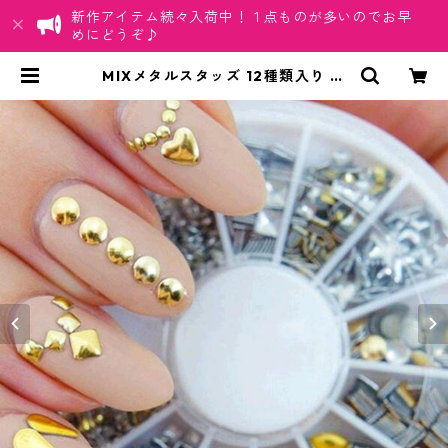
新作アイテム続々入荷中！１点ものが多いのでお早
めにどうぞ♪
MIXメタルスタッズ 12種類入り ス
タッズ ネイルパーツ アートパーツ
ゴールド シルバー | ちゅらネット
「にふぇーでーびる」