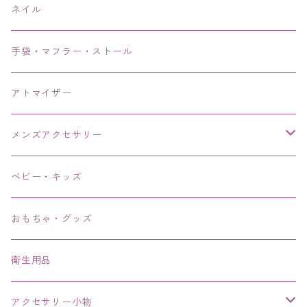
ネイル
手袋・マフラー・ストール
アトマイザー
メンズアクセサリー
リング、指輪
ベビー・キッズ
ブレスレット、バングル、ブレス、腕輪
おもちゃ・グッズ
ネックレス、チョーカー
衛生用品
その他
アクセサリー小物