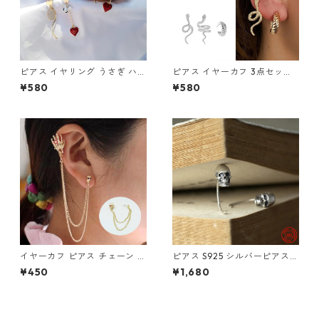
ピアス イヤリング うさぎ ハー
ピアス イヤーカフ 3点セット
ト 時計 アシメ かわいい 不思
3個 スネーク 蛇 へび 片耳用
¥580
¥580
議 兎 白うさぎ 懐中時計 ワン
ゴールド シルバー メンズ レデ
ダー
ィース クリップ
イヤーカフ ピアス チェーン ス
ピアス S925 シルバーピアス
カル ハンド フェイス ゴールド
スカル ユニセックス フックピ
¥450
¥1,680
骸骨 がいこつ パンク ゴスロリ
アス 片耳用
赤い花 ホラー