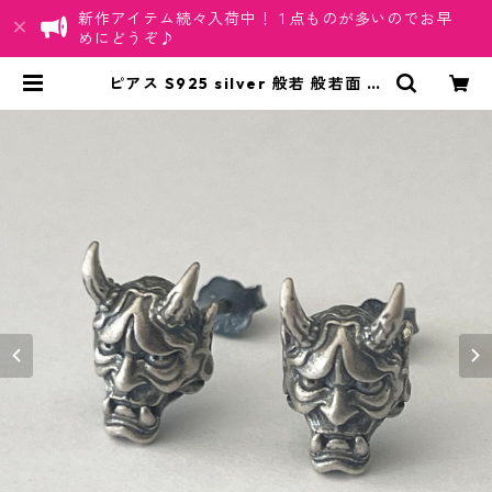
新作アイテム続々入荷中！１点ものが多いのでお早
めにどうぞ♪
ピアス S925 silver 般若 般若面 ユ
ニセックス シルバー Silver アクセ
サリー | ちゅらネット「にふぇーで
ーびる」