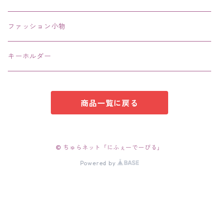
エコバッグ コンビニ
ファッション小物
キーホルダー
商品一覧に戻る
© ちゅらネット「にふぇーでーびる」
Powered by