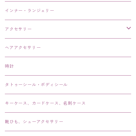
インナー・ランジェリー
アクセサリー
ネックレス・チョーカー
ヘアアクセサリー
ピアス・イヤリング・鼻ピアス
時計
リング・指輪
タトゥーシール・ボディシール
ブレス・バングル・ブレスレット・腕輪
キーケース、カードケース、名刺ケース
アンクレット
靴ひも、シューアクセサリー