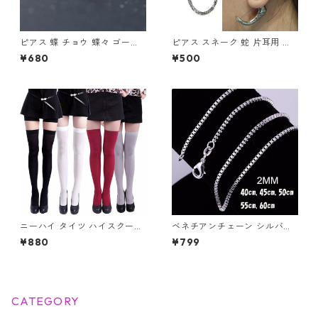
ピアス 蝶 チョウ 蝶々 ゴール
ピアス スネーク 蛇 片耳用 ス
ド 小さい シンプル レディース
ネークピアス レディース メン
¥680
¥500
アクセサリー
ズ ユニセックス アクセサリー
イヤーカフピアス イヤーラッ
プピアス スネーク
ニーハイ タイツ ハイスクール
ベネチアンチェーン シルバー
メイド コスプレ ニーハイソッ
925 ネックレス 2mm ユニセ
¥880
¥799
クス ナース
ックス アクセ レディース メン
ズ
CATEGORY