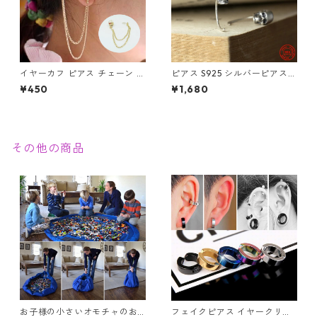
イヤーカフ ピアス チェーン ス
ピアス S925 シルバーピアス
カル ハンド フェイス ゴールド
スカル ユニセックス フックピ
¥450
¥1,680
骸骨 がいこつ パンク ゴスロリ
アス 片耳用
赤い花 ホラー
その他の商品
お子様の小さいオモチャのお
フェイクピアス イヤークリッ