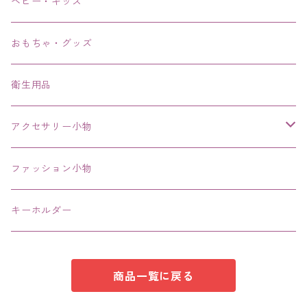
リング、指輪
ベビー・キッズ
ブレスレット、バングル、ブレス、腕輪
おもちゃ・グッズ
ネックレス、チョーカー
衛生用品
その他
アクセサリー小物
エコバッグ コンビニ
ファッション小物
キーホルダー
商品一覧に戻る