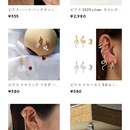
ピアス ハート バックキャッチ
ピアス S925 silver カメレオン
ダブルハート 2way ハートピ
爬虫類 カラフル レインボー シ
¥555
¥2,980
アス アクセサリー クリームホ
ルバー スタッド
ワイト
ピアス イヤリング うさぎ ハー
ピアス イヤーカフ 3点セット
ト 時計 アシメ かわいい 不思
3個 スネーク 蛇 へび 片耳用
¥580
¥580
議 兎 白うさぎ 懐中時計 ワン
ゴールド シルバー メンズ レデ
ダー
ィース クリップ