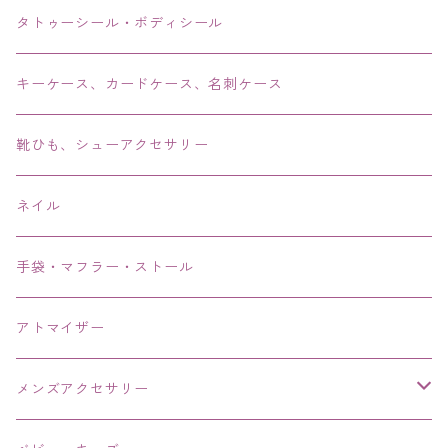
リング・指輪
タトゥーシール・ボディシール
ブレス・バングル・ブレスレット・腕輪
キーケース、カードケース、名刺ケース
アンクレット
靴ひも、シューアクセサリー
ネイル
手袋・マフラー・ストール
アトマイザー
メンズアクセサリー