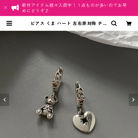
新作アイテム続々入荷中！１点ものが多いのでお早
めにどうぞ♪
ピアス くま ハート 左右非対称 チャ
ーム シルバー 地雷系 韓国 アシメ レ
ディースアクセサリー | ちゅらネッ
ト「にふぇーでーびる」