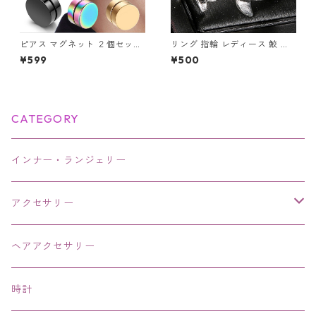
ピアス マグネット ２個セット
リング 指輪 レディース 鮫 ハ
フェイク ノンホール アクセサ
ンマーヘッド シャーク アンテ
¥599
¥500
リー マグネットピアス メンズ
ィーク風 サメ さめ ヴィンテー
レディース ユニセックス
ジ調 シルバー アクセサリー オ
ープンリング
CATEGORY
インナー・ランジェリー
アクセサリー
ネックレス・チョーカー
ヘアアクセサリー
ピアス・イヤリング・鼻ピアス
時計