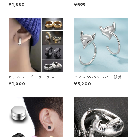
片付けのお悩み解消！レゴマ
プ イヤーカフ 2個セット メン
¥1,880
¥599
ット収納袋 Lサイズ 150cm
ズ レディース ピアス ノンホー
ル 片耳用 フープ リング 挟む
だけ イヤリング アクセサリー
ピアス フープ キラキラ ゴール
ピアス S925 シルバー 銀狐 狐
ド シルバー コンビ フープピア
キツネ フックピアス Silver ア
¥1,000
¥3,200
ス ゴールドライン グリッター
クセサリー
ユニセックス ステンレス レデ
ィース アクセサリー ざらざら