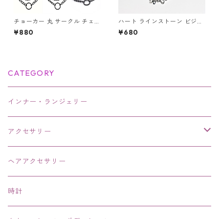
チョーカー 丸 サークル チェー
ハート ラインストーン ビジュ
ン レザー ブラック ２連チェー
ー キラキラ シルバー 可愛い
¥880
¥680
ン レザーチョーカー
ブレスレット
CATEGORY
インナー・ランジェリー
アクセサリー
ネックレス・チョーカー
ヘアアクセサリー
ピアス・イヤリング・鼻ピアス
時計