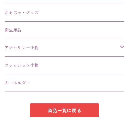
ブレスレット、バングル、ブレス、腕輪
おもちゃ・グッズ
ネックレス、チョーカー
衛生用品
その他
アクセサリー小物
エコバッグ コンビニ
ファッション小物
キーホルダー
商品一覧に戻る