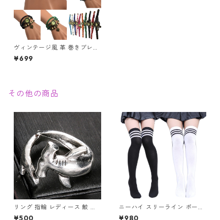
ヴィンテージ風 革 巻きブレス
レット 腕時計 レディース チャ
¥699
ーム付き アンティーク調 ハー
ト 星座 蝶 薔薇 リーフ かわい
い おしゃれ
その他の商品
リング 指輪 レディース 鮫 ハ
ニーハイ スリーライン ボーダ
ンマーヘッド シャーク アンテ
ー ソックス ニーハイソックス
¥500
¥980