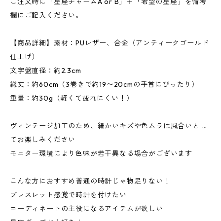
ご注文時に「星座チャームA or B」＋「希望の星座」を備考
欄にご記入ください。
【商品詳細】素材：PUレザー、合金（アンティークゴールド
仕上げ）
文字盤直径：約2.3cm
総丈：約60cm（3巻きで約19〜20cmの手首にぴったり）
重量：約30g（軽くて疲れにくい！）
ヴィンテージ加工のため、細かいキズや色ムラは風合いとし
てお楽しみください
モニター環境により色味が若干異なる場合がございます
こんな方におすすめ普通の時計じゃ物足りない！
ブレスレット感覚で時計を付けたい
コーディネートの主役になるアイテムが欲しい