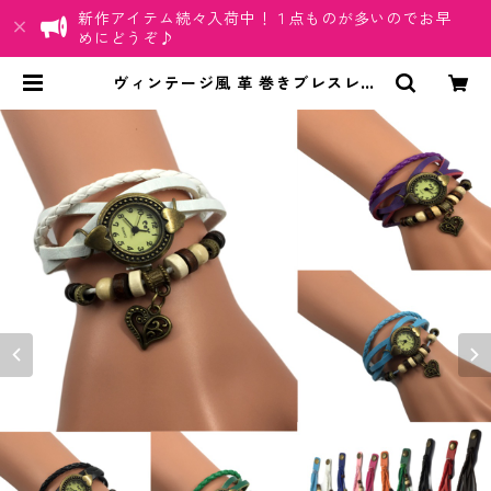
新作アイテム続々入荷中！１点ものが多いのでお早
めにどうぞ♪
ヴィンテージ風 革 巻きブレスレッ
ト 腕時計 レディース チャーム付き
アンティーク調 ハート 星座 蝶 薔薇
リーフ かわいい おしゃれ | ちゅらネ
ット「にふぇーでーびる」