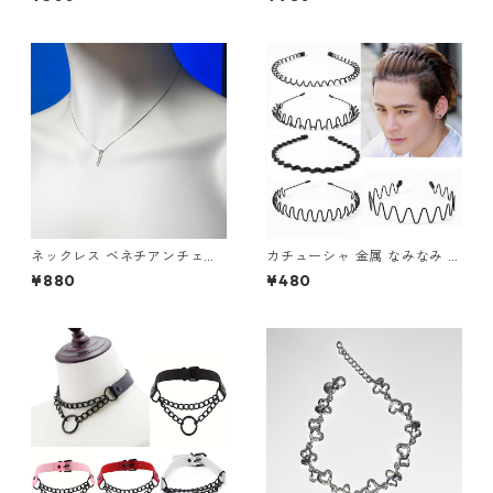
ィーク風 サメ さめ ヴィンテー
ジ調 シルバー アクセサリー オ
ープンリング
ネックレス ベネチアンチェー
カチューシャ 金属 なみなみ 波
ン ミニマル バーペンダント ラ
型 コイル 5種類 ヘアアクセサ
¥880
¥480
インストーン
リー レディース メンズ ヘアア
クセ 髪留め ヘアバンド まとめ
髪 スポーツ 洗顔 ユニセックス