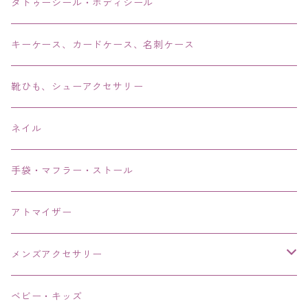
リング・指輪
タトゥーシール・ボディシール
ブレス・バングル・ブレスレット・腕輪
キーケース、カードケース、名刺ケース
アンクレット
靴ひも、シューアクセサリー
ネイル
手袋・マフラー・ストール
アトマイザー
メンズアクセサリー
リング、指輪
ベビー・キッズ