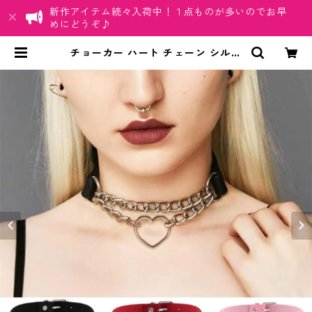
新作アイテム続々入荷中！１点ものが多いのでお早
めにどうぞ♪
チョーカー ハート チェーン シルバ
ー レザー ２連チェーン レザーチョ
ーカー | ちゅらネット「にふぇーで
ーびる」