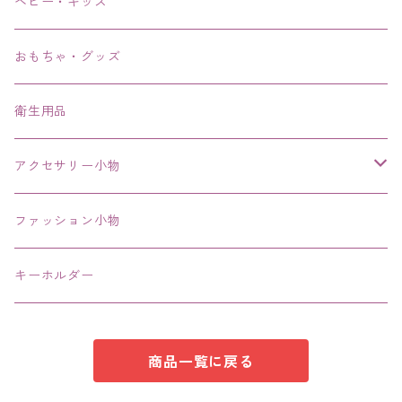
リング、指輪
ベビー・キッズ
ブレスレット、バングル、ブレス、腕輪
おもちゃ・グッズ
ネックレス、チョーカー
衛生用品
その他
アクセサリー小物
エコバッグ コンビニ
ファッション小物
キーホルダー
商品一覧に戻る