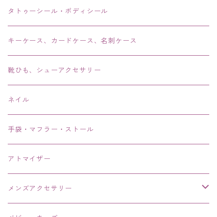
リング・指輪
タトゥーシール・ボディシール
ブレス・バングル・ブレスレット・腕輪
キーケース、カードケース、名刺ケース
アンクレット
靴ひも、シューアクセサリー
ネイル
手袋・マフラー・ストール
アトマイザー
メンズアクセサリー