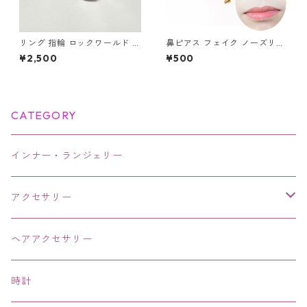
リング 指輪 ロックワールド パ
鼻ピアス フェイク ノーズリン
ンク ロック レタリング 鏡面
グ ボディピアス セプタム ステ
¥2,500
¥500
ユニセックス
ンレス ノンホール 挟む フェイ
ク鼻ピアス サーキュラーバー
ベル風 スパイク 鼻ピ アクセサ
リー
CATEGORY
インナー・ランジェリー
アクセサリー
ネックレス・チョーカー
ヘアアクセサリー
ピアス・イヤリング・鼻ピアス
時計