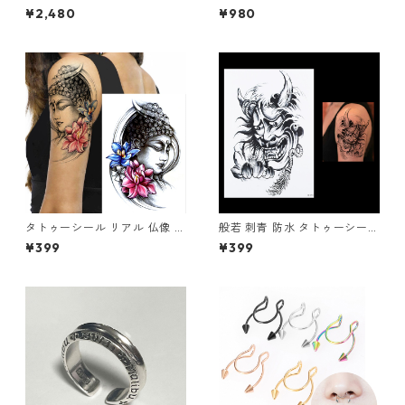
アミュレット お守り 316L ス
チャーム シルバー 地雷系 韓国
¥2,480
¥980
テンレス アクセサリー ヴィン
アシメ レディースアクセサリ
テージ アンティーク調 チタン
ー
レトロ
タトゥーシール リアル 仏像 ブ
般若 刺青 防水 タトゥーシール
ッダ 仏様 ほとけ 仏 蓮 蓮の花
モノクロ TATOO 鬼 蓮 ボディ
¥399
¥399
仏教 入れ墨 刺青 ボディアート
ーシール
タトゥー シール 防水 オマケ付