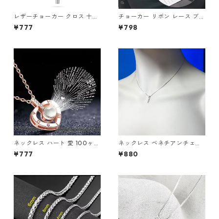
レザーチョーカー クロス 十字
チョーカー リボン レース ブラ
架 チョーカー ロザリオ スタッ
ック ストーン アクセサリー コ
¥777
¥798
ズ コスプレ 地雷系 シスター V
スプレ レディース
系 パンク ロック 首輪
ネックレス ハート 愛 100ヶ国
ネックレス ベネチアンチェー
言語の愛してる ジルコニア シ
ン ミニマル バーペンダント ラ
¥777
¥880
ルバー プロジェクター
インストーン