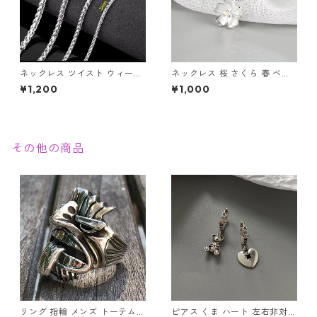
ネックレス ツイスト ウィート
ネックレス 桜 さくら 春 ベネ
チェーン ロープ 編み込み シン
チアンチェーン シルバー サク
¥1,200
¥1,000
プル ステンレス シルバー メン
ラ チェリーブロッサム お花見
ズ ジュエリー アクセサリー
ボックスチェーン レディース
アクセサリー
その他の商品
リング 指輪 メンズ トーテム
ピアス くま ハート 左右非対称